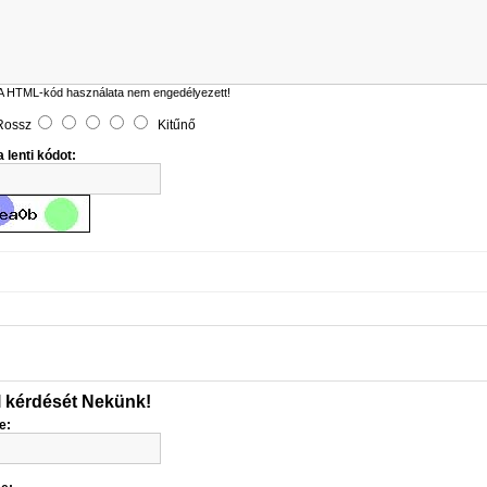
A HTML-kód használata nem engedélyezett!
Rossz
Kitűnő
 lenti kódot:
l kérdését Nekünk!
e: