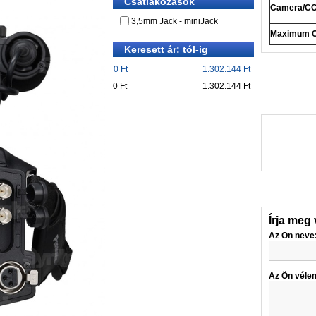
Csatlakozások
Camera/CC
3,5mm Jack - miniJack
Maximum C
Keresett ár: tól-ig
0 Ft
1.302.144 Ft
0 Ft
1.302.144 Ft
Írja meg
Az Ön neve
Az Ön véle