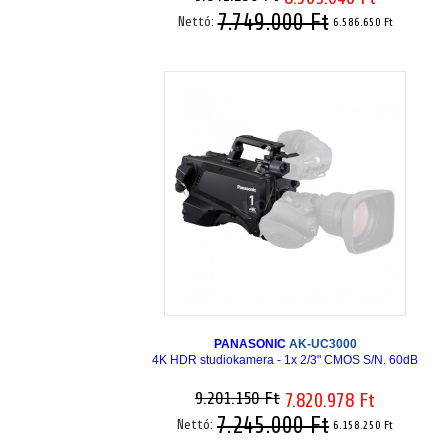
7.749.000 Ft
Nettó:
6.586.650 Ft
PANASONIC
AK-UC3000
4K HDR studiokamera - 1x 2/3" CMOS S/N. 60dB
9.201.150 Ft
7.820.978 Ft
7.245.000 Ft
Nettó:
6.158.250 Ft