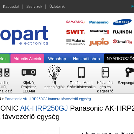
Kapcsolat
Szervizek
Üzleteink
F
elek
Aktuális Akciók
Webshop
Használt shop
NYÁRKÖSZÖN
udio,
Kijelző,
Új
Telefon, Mobil,
Háztartási
Szépségá
HiFi,
Projektor,
technológiák
Számítástechnika
gép és
hallgató
LED-fal
kiegészítő
ő
>
Panasonic AK-HRP250GJ kamera távvezérlő egység
SONIC
AK-HRP250GJ
Panasonic AK-HRP
 távvezérlő egység
kamera soros- és IP vezé