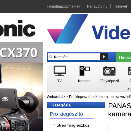
Forgalmazott márkák
Panaudio.hu
Hírlevél
Hírlev
TV
Kamera
Fényképező
A
Fej
Webáruház
>
Pro kiegészítő
>
Kamera, optika vezérl
PANA
Kategória
kamera
Pro kiegészítő
Streaming eszköz