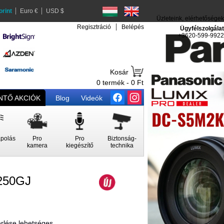
orint
Euro €
USD $
Üzleteink, elérhetőségek
Regisztráció
Belépés
Ügyfélszolgálat
+3620-599-9922
Kosár
0 termék - 0 Ft
TŐ AKCIÓK
Blog
Videók
polás
Pro
Pro
Biztonság-
kamera
kiegészítő
technika
250GJ
rlése lehetséges