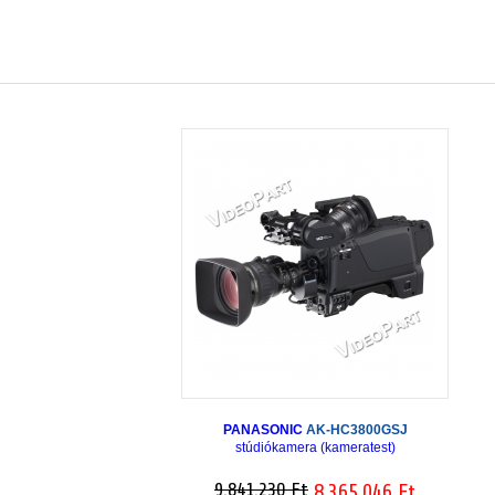
PANASONIC
AK-HC3800GSJ
stúdiókamera (kameratest)
9.841.230 Ft
8.365.046 Ft