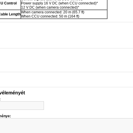
U Control
Power supply 16 V DC (when CCU connected)*
12 V DC (when camera connected)*
When camera connected: 20 m (65.7 ft)
able Length
When CCU connected: 50 m (164 ft)
 véleményét
:
ménye: