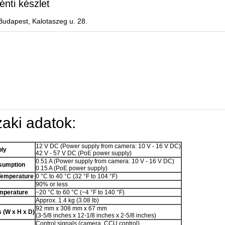
énti készlet
Budapest, Kalotaszeg u. 28.
aki adatok:
12 V DC (Power supply from camera: 10 V - 16 V DC)
ly
42 V - 57 V DC (PoE power supply)
0.51 A (Power supply from camera: 10 V - 16 V DC)
sumption
0.15 A (PoE power supply)
Temperature
0 °C to 40 °C (32 °F to 104 °F)
90% or less
mperature
−20 °C to 60 °C (−4 °F to 140 °F)
Approx. 1.4 kg (3.08 lb)
92 mm x 308 mm x 67 mm
 (W x H x D)
(3-5/8 inches x 12-1/8 inches x 2-5/8 inches)
Control signals (camera, CCU control)