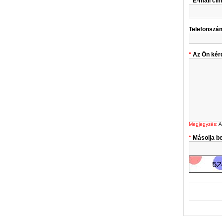
E-mail cí
Telefonszá
Az Ön kér
Megjegyzés:
A
Másolja be