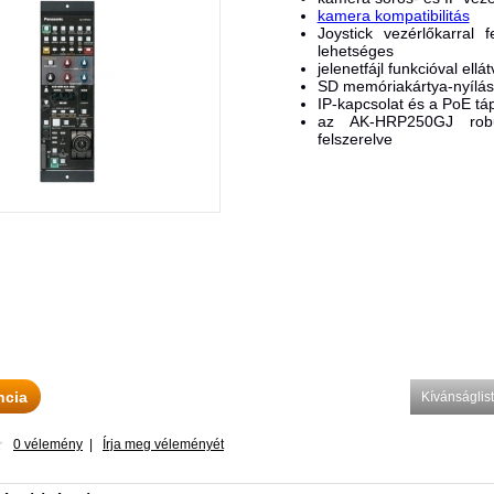
kamera kompatibilitás
Joystick vezérlőkarral
lehetséges
jelenetfájl funkcióval ellá
SD memóriakártya-nyílássa
IP-kapcsolat és a PoE t
az AK-HRP250GJ robu
felszerelve
ncia
Kívánságli
0 vélemény
|
Írja meg véleményét