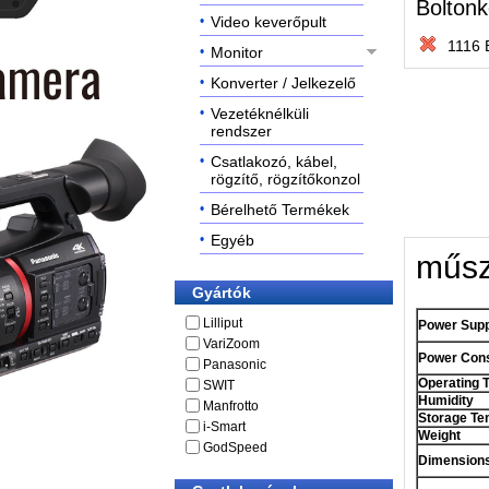
Boltonk
Video keverőpult
1116 
Monitor
Konverter / Jelkezelő
Vezetéknélküli
rendszer
Csatlakozó, kábel,
rögzítő, rögzítőkonzol
Bérelhető Termékek
Egyéb
műsz
Gyártók
Lilliput
Power Supp
VariZoom
Power Con
Panasonic
Operating 
SWIT
Humidity
Manfrotto
Storage Te
i-Smart
Weight
GodSpeed
Dimensions