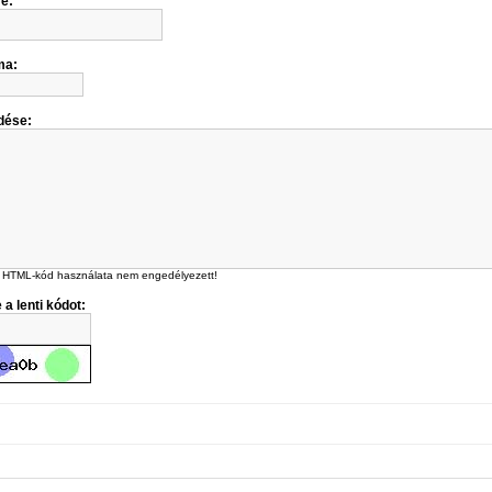
me:
ma:
dése:
 HTML-kód használata nem engedélyezett!
 a lenti kódot: