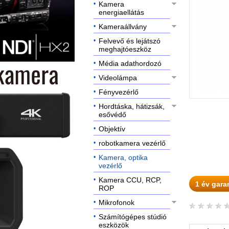
Kamera
energiaellátás
Kameraállvány
Felvevő és lejátszó
meghajtóeszköz
Média adathordozó
Videolámpa
Fényvezérlő
Hordtáska, hátizsák,
esővédő
Objektív
robotkamera vezérlő
Kamera, optika
vezérlő
Kamera CCU, RCP,
1 év gara
ROP
Mikrofonok
Számítógépes stúdió
eszközök