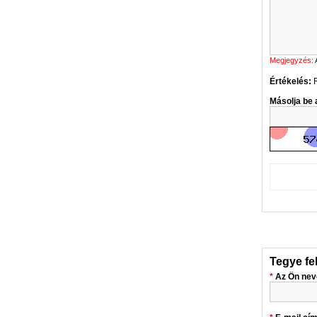
Megjegyzés:
Értékelés:
Másolja be a
Tegye fe
Az Ön nev