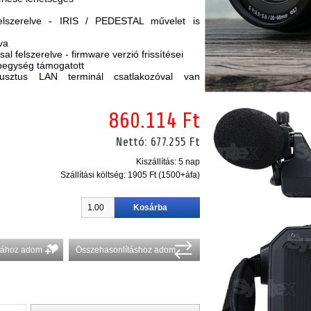
 felszerelve - IRIS / PEDESTAL művelet is
tva
l felszerelve - firmware verzió frissítései
ápegység támogatott
sztus LAN terminál csatlakozóval van
860.114 Ft
Nettó:
677.255 Ft
Kiszállítás: 5 nap
Szállítási költség:
1905 Ft (1500+áfa)
stához adom
Összehasonlításhoz adom