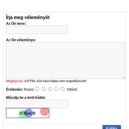
Írja meg véleményét
Az Ön neve:
Az Ön véleménye:
Megjegyzés:
A HTML-kód használata nem engedélyezett!
Értékelés:
Rossz
Kitűnő
Másolja be a lenti kódot:
Küldés