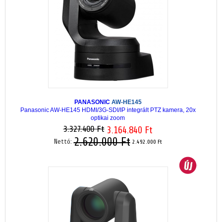
PANASONIC
AW-HE145
Panasonic AW-HE145 HDMI/3G-SDI/IP integrált PTZ kamera, 20x
optikai zoom
3.327.400 Ft
3.164.840 Ft
2.620.000 Ft
Nettó:
2.492.000 Ft