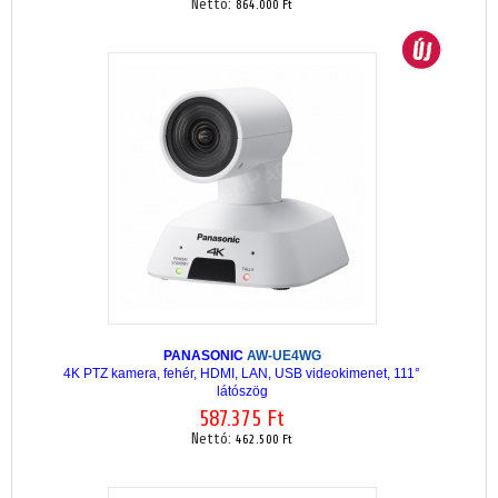
Nettó:
864.000 Ft
PANASONIC
AW-UE4WG
4K PTZ kamera, fehér, HDMI, LAN, USB videokimenet, 111°
látószög
587.375 Ft
Nettó:
462.500 Ft