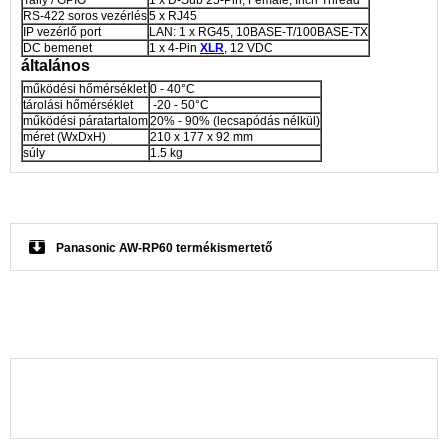
RS-422 soros vezérlés
5 x RJ45
IP vezérlő port
LAN: 1 x RG45, 10BASE-T/100BASE-TX
DC bemenet
1 x 4-Pin
XLR
, 12 VDC
általános
működési hőmérséklet
0 - 40°C
tárolási hőmérséklet
-20 - 50°C
működési páratartalom
20% - 90% (lecsapódás nélkül)
méret (WxDxH)
210 x 177 x 92 mm
súly
1.5 kg
Panasonic AW-RP60 termékismertető