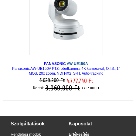
PANASONIC
AW-UE150A
Panasonic AW-UE150A PTZ robotkamera 4K kamerával, O.I.S., 1"
MOS, 20x zoom, NDI HX2, SRT, Auto-tracking
5.029.200 Ft
4.777.740 Ft
3.960.000 Ft
Nettó:
3.762.000 Ft
Szolgáltatások
Kapcsolat
Rendelési módok
Értékesítés