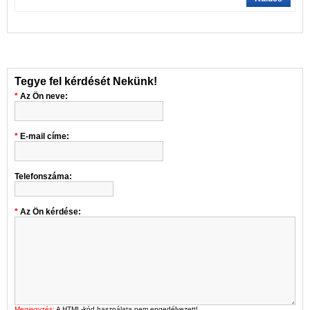
Tegye fel kérdését Nekünk!
Az Ön neve:
E-mail címe:
Telefonszáma:
Az Ön kérdése:
Megjegyzés:
A HTML-kód használata nem engedélyezett!