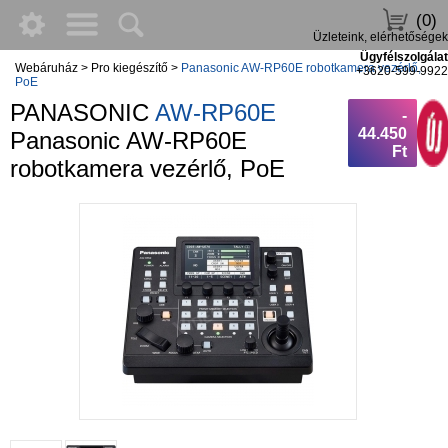
(0)
Üzleteink, elérhetőségek
Ügyfélszolgálat
Webáruház
>
Pro kiegészítő
>
Panasonic AW-RP60E robotkamera vezérlő,
+3620-599-9922
PoE
PANASONIC
AW-RP60E
-
44.450
Panasonic AW-RP60E
Ft
robotkamera vezérlő, PoE