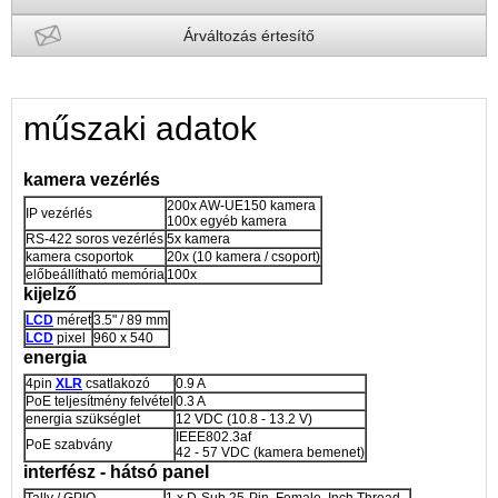
Árváltozás értesítő
műszaki adatok
kamera vezérlés
200x AW-UE150 kamera
IP vezérlés
100x egyéb kamera
RS-422 soros vezérlés
5x kamera
kamera csoportok
20x (10 kamera / csoport)
előbeállítható memória
100x
kijelző
LCD
méret
3.5" / 89 mm
LCD
pixel
960 x 540
energia
4pin
XLR
csatlakozó
0.9 A
PoE teljesítmény felvétel
0.3 A
energia szükséglet
12 VDC (10.8 - 13.2 V)
IEEE802.3af
PoE szabvány
42 - 57 VDC (kamera bemenet)
interfész - hátsó panel
Tally / GPIO
1 x D-Sub 25-Pin, Female, Inch Thread