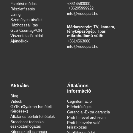
Fizetési módok
+3614563000,
+36205999922
Részletfizetés
info@videopart.hu
Lizing
Személyes átvétel
Házhozszállítás
Márkaszervíz: TV, kamera,
GLS CsomagPONT
fényképezőgép, Ipari
Viszonteladói oldal
mikrohullámú sütő:
Ajándékok
+3614563000
info
@videopart.hu
Aktuális
Általános
információ
Blog
Videók
Céginformáció
GYIK (
Gy
akran
I
smételt
Elérhetőségek
K
érdések)
Garancia -Extra garancia
Általános bérleti feltételek
Profi hírlevél archivum
Broadcast technikai
Profi hírlevélre való
eszköztámogatás
feliratkozás
Kiterjesztett garancia
Szállítási módok