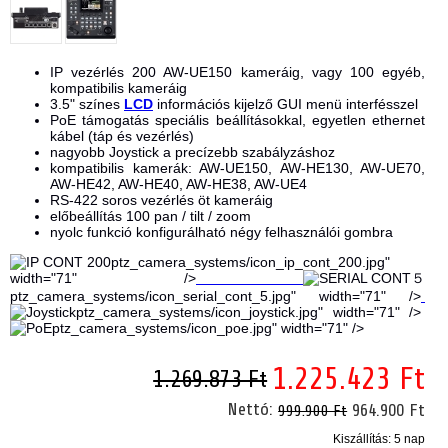
IP vezérlés 200 AW-UE150 kameráig, vagy 100 egyéb,
kompatibilis kameráig
3.5" színes
LCD
információs kijelző GUI menü interfésszel
PoE támogatás speciális beállításokkal, egyetlen ethernet
kábel (táp és vezérlés)
nagyobb Joystick a precízebb szabályzáshoz
kompatibilis kamerák: AW-UE150, AW-HE130, AW-UE70,
AW-HE42, AW-HE40, AW-HE38, AW-UE4
RS-422 soros vezérlés öt kameráig
előbeállítás 100 pan / tilt / zoom
nyolc funkció konfigurálható négy felhasználói gombra
ptz_camera_systems/icon_ip_cont_200.jpg"
width="71" />
ptz_camera_systems/icon_serial_cont_5.jpg" width="71" />
ptz_camera_systems/icon_joystick.jpg" width="71" />
ptz_camera_systems/icon_poe.jpg" width="71" />
1.225.423 Ft
1.269.873 Ft
Nettó:
964.900 Ft
999.900 Ft
Kiszállítás: 5 nap