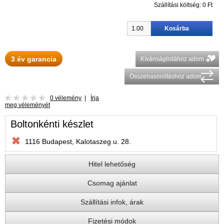
Szállítási költség:
0 Ft
3 év garancia
Kívánságlistához adom
Összehasonlításhoz adom
0 vélemény
|
Írja
meg véleményét
Boltonkénti készlet
1116 Budapest, Kalotaszeg u. 28.
Hitel lehetőség
Csomag ajánlat
Szállítási infok, árak
Fizetési módok