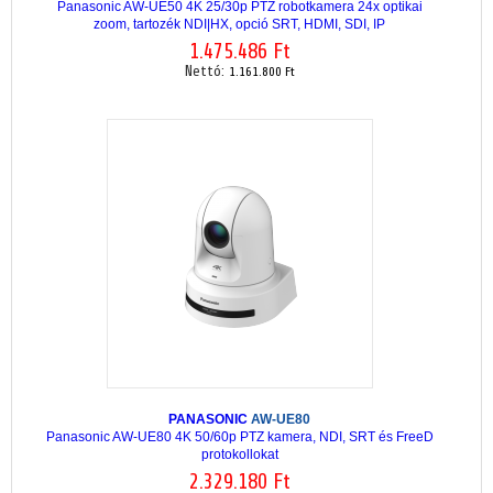
Panasonic AW-UE50 4K 25/30p PTZ robotkamera 24x optikai
zoom, tartozék NDI|HX, opció SRT, HDMI, SDI, IP
1.475.486 Ft
Nettó:
1.161.800 Ft
PANASONIC
AW-UE80
Panasonic AW-UE80 4K 50/60p PTZ kamera, NDI, SRT és FreeD
protokollokat
2.329.180 Ft