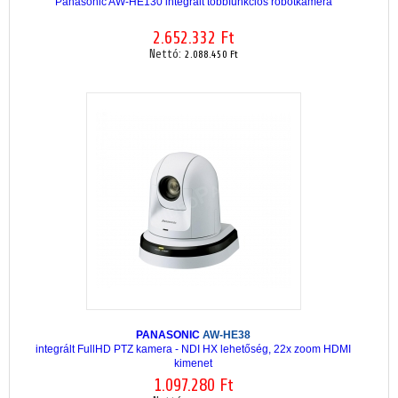
Panasonic AW-HE130 integrált többfunkciós robotkamera
2.652.332 Ft
Nettó:
2.088.450 Ft
PANASONIC
AW-HE38
integrált FullHD PTZ kamera - NDI HX lehetőség, 22x zoom HDMI
kimenet
1.097.280 Ft