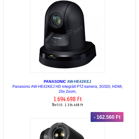
PANASONIC
AW-HE42KEJ
Panasonic AW-HE42KEJ HD integrált PTZ kamera, 3GSDI, HDMI,
20x Zoom,
1.694.698 Ft
Nettó:
1.334.408 Ft
- 162.560 Ft