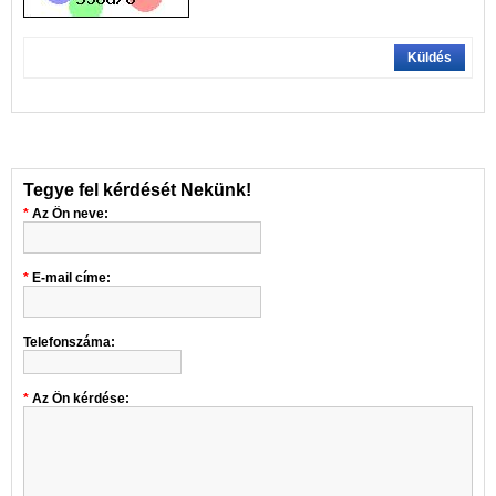
Küldés
Tegye fel kérdését Nekünk!
Az Ön neve:
E-mail címe:
Telefonszáma:
Az Ön kérdése: