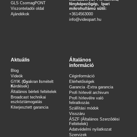
GLS CsomagPONT
fényképezőgép, Ipari
Viszonteladói oldal
mikrohullámú sütő:
Ajándékok
+3614563000
info
@videopart.hu
Aktuális
Általános
információ
Blog
Videók
Céginformáció
GYIK (
Gy
akran
I
smételt
Elérhetőségek
K
érdések)
Garancia -Extra garancia
Általános bérleti feltételek
Profi hírlevél archivum
Broadcast technikai
Profi hírlevélre való
eszköztámogatás
feliratkozás
Kiterjesztett garancia
Szállítási módok
Visszáru
ÁSZF (Általános Szerződési
Feltételek)
Adatvédelmi nyilatkozat
Szervizek