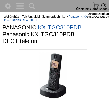
(0)
Üzleteink, elérhetőségek
Ügyfélszolgálat
Webáruház
>
Telefon, Mobil, Számítástechnika
>
Panasonic KX-
+3620-599-9922
TGC310PDB DECT telefon
PANASONIC
KX-TGC310PDB
Panasonic KX-TGC310PDB
DECT telefon