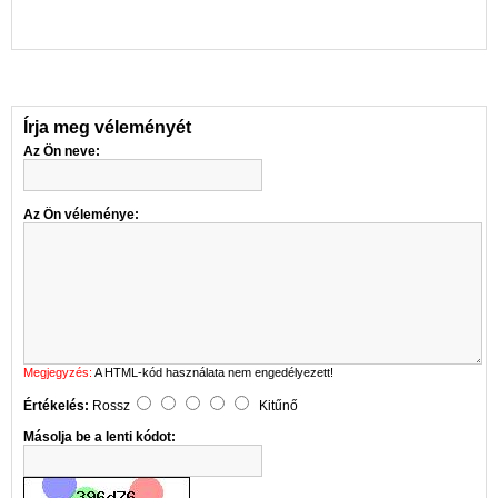
Írja meg véleményét
Az Ön neve:
Az Ön véleménye:
Megjegyzés:
A HTML-kód használata nem engedélyezett!
Értékelés:
Rossz
Kitűnő
Másolja be a lenti kódot: