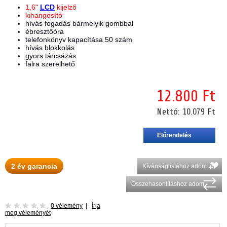
1,6"
LCD
kijelző
kihangosító
hívás fogadás bármelyik gombbal
ébresztőóra
telefonkönyv kapacítása 50 szám
hívás blokkolás
gyors tárcsázás
falra szerelhető
12.800 Ft
Nettó:
10.079 Ft
2 év garancia
Kívánságlistához adom
Összehasonlításhoz adom
0 vélemény
|
Írja
meg véleményét