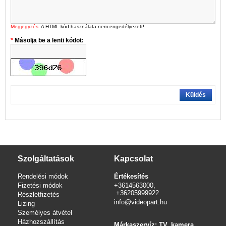
Megjegyzés:
A HTML-kód használata nem engedélyezett!
Másolja be a lenti kódot:
Küldés
Szolgáltatások
Kapcsolat
Rendelési módok
Értékesítés
Fizetési módok
+3614563000,
+36205999922
Részletfizetés
info@videopart.hu
Lizing
Személyes átvétel
Házhozszállítás
Márkaszervíz: TV, kamera,