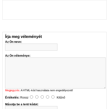
Írja meg véleményét
Az Ön neve:
Az Ön véleménye:
Megjegyzés:
A HTML-kód használata nem engedélyezett!
Értékelés:
Rossz
Kitűnő
Másolja be a lenti kódot: