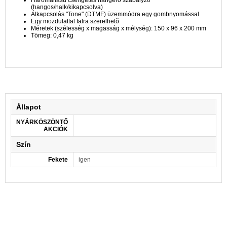
(hangos/halk/kikapcsolva)
Átkapcsolás "Tone" (DTMF) üzemmódra egy gombnyomással
Egy mozdulattal falra szerelhetõ
Méretek (szélesség x magasság x mélység): 150 x 96 x 200 mm
Tömeg: 0,47 kg
Állapot
NYÁRKÖSZÖNTŐ
AKCIÓK
Szín
Fekete
igen