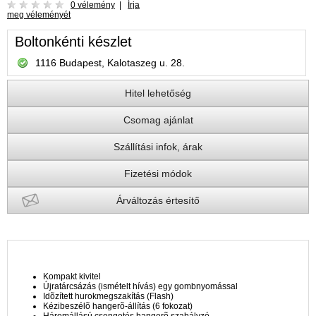
0 vélemény
|
Írja
meg véleményét
Boltonkénti készlet
1116 Budapest, Kalotaszeg u. 28.
Hitel lehetőség
Csomag ajánlat
Szállítási infok, árak
Fizetési módok
Árváltozás értesítő
Kompakt kivitel
Újratárcsázás (ismételt hívás) egy gombnyomással
Idõzített hurokmegszakítás (Flash)
Kézibeszélõ hangerõ-állítás (6 fokozat)
Háromállású csengetés hangerõ szabályzó