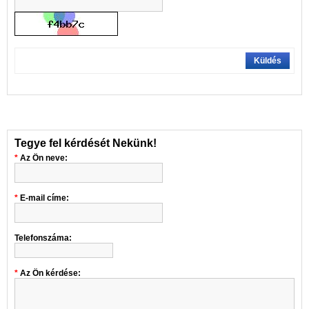
Küldés
Tegye fel kérdését Nekünk!
Az Ön neve:
E-mail címe:
Telefonszáma:
Az Ön kérdése: