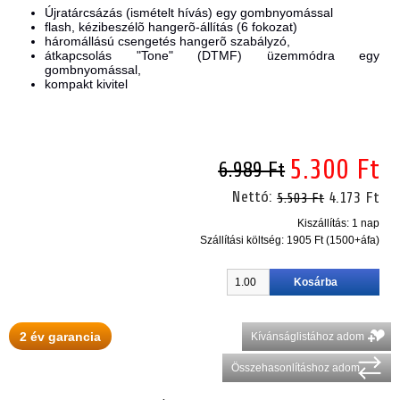
Újratárcsázás (ismételt hívás) egy gombnyomással
flash, kézibeszélõ hangerõ-állítás (6 fokozat)
háromállású csengetés hangerõ szabályzó,
átkapcsolás "Tone" (DTMF) üzemmódra egy
gombnyomással,
kompakt kivitel
5.300 Ft
6.989 Ft
Nettó:
4.173 Ft
5.503 Ft
Kiszállítás: 1 nap
Szállítási költség:
1905 Ft (1500+áfa)
2 év garancia
Kívánságlistához adom
Összehasonlításhoz adom