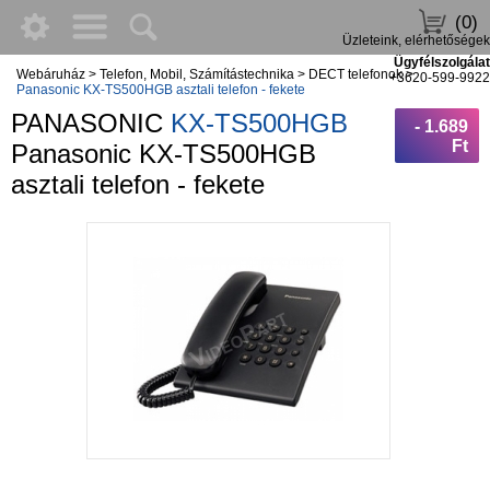
(0)
Üzleteink, elérhetőségek
Ügyfélszolgálat
Webáruház
>
Telefon, Mobil, Számítástechnika
>
DECT telefonok
>
+3620-599-9922
Panasonic KX-TS500HGB asztali telefon - fekete
PANASONIC
KX-TS500HGB
- 1.689
Ft
Panasonic KX-TS500HGB
asztali telefon - fekete