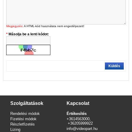
Megjegyzés:
A HTML-kód használata nem engedélyezett!
Másolja be a lenti kódot:
Küldés
Szolgáltatások
Kapcsolat
Rendelési módok
Értékesítés
Fizetési módok
+3614563000,
+36205999922
Részletfizetés
info@videopart.hu
Lizing