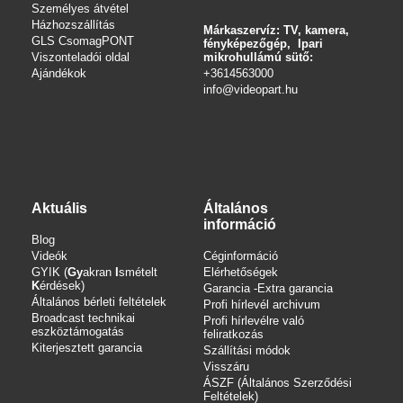
Személyes átvétel
Házhozszállítás
Márkaszervíz: TV, kamera,
GLS CsomagPONT
fényképezőgép, Ipari
Viszonteladói oldal
mikrohullámú sütő:
Ajándékok
+3614563000
info
@videopart.hu
Aktuális
Általános
információ
Blog
Videók
Céginformáció
GYIK (
Gy
akran
I
smételt
Elérhetőségek
K
érdések)
Garancia -Extra garancia
Általános bérleti feltételek
Profi hírlevél archivum
Broadcast technikai
Profi hírlevélre való
eszköztámogatás
feliratkozás
Kiterjesztett garancia
Szállítási módok
Visszáru
ÁSZF (Általános Szerződési
Feltételek)