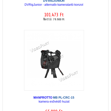
DV-RIGJUNIOR
DVRigJunior - alternatív kameratartó konzol
101.473 Ft
Nettó:
79.900 Ft
MANFROTTO
MB PL-CRC-15
kamera esõvédõ huzat