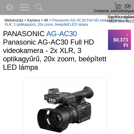
(0)
Üzleteink, elérhetőségek
Ügyfélszolgálat
Webáruház
>
Kamera
>
4K
>
Panasonic AG-AC30 Full HD videokamera - 2x
+3620-599-9922
XLR, 3 optikagyűrű, 20x zoom, beépített LED lámpa
PANASONIC
AG-AC30
-
60.373
Panasonic AG-AC30 Full HD
Ft
videokamera - 2x XLR, 3
optikagyűrű, 20x zoom, beépített
LED lámpa