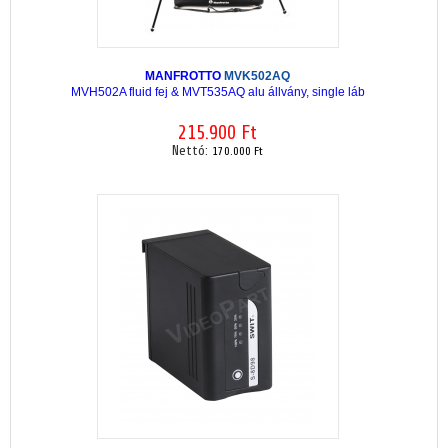
MANFROTTO
MVK502AQ
MVH502A fluid fej & MVT535AQ alu állvány, single láb
215.900 Ft
Nettó:
170.000 Ft