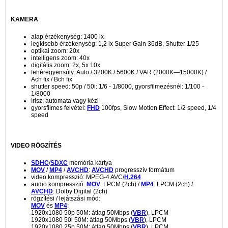
KAMERA
alap érzékenység: 1400 lx
legkisebb érzékenység: 1,2 lx Super Gain 36dB, Shutter 1/25
optikai zoom: 20x
intelligens zoom: 40x
digitális zoom: 2x, 5x 10x
fehéregyensúly: Auto / 3200K / 5600K / VAR (2000K—15000K) /
Ach fix / Bch fix
shutter speed: 50p / 50i: 1/6 - 1/8000, gyorsfilmezésnél: 1/100 -
1/8000
írisz: automata vagy kézi
gyorsfilmes felvétel:
FHD
100fps, Slow Motion Effect: 1/2 speed, 1/4
speed
VIDEO RÖGZÍTÉS
SDHC
/
SDXC
memória kártya
MOV
/
MP4
/
AVCHD
:
AVCHD
progresszív formátum
video kompresszió: MPEG-4 AVC/
H.264
audio kompresszió:
MOV
: LPCM (2ch) /
MP4
: LPCM (2ch) /
AVCHD
: Dolby Digital (2ch)
rögzítési / lejátszási mód:
MOV
és
MP4
:
1920x1080 50p 50M: átlag 50Mbps (
VBR
), LPCM
1920x1080 50i 50M: átlag 50Mbps (
VBR
), LPCM
1920x1080 25p 50M: átlag 50Mbps (
VBR
), LPCM