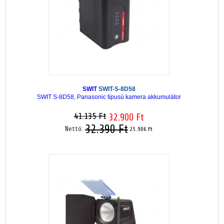
SWIT
SWIT-S-8D58
SWIT S-8D58, Panasonic típusú kamera akkumulátor
41.135 Ft
32.900 Ft
32.390 Ft
Nettó:
25.906 Ft