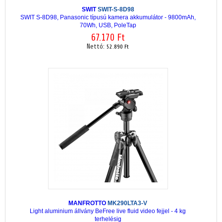
SWIT
SWIT-S-8D98
SWIT S-8D98, Panasonic típusú kamera akkumulátor - 9800mAh,
70Wh, USB, PoleTap
67.170 Ft
Nettó:
52.890 Ft
MANFROTTO
MK290LTA3-V
Light aluminium állvány BeFree live fluid video fejjel - 4 kg
terhelésig