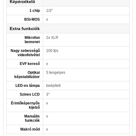
Képérzékelő
1 chip
1/3"
BSI-MOS
x
Extra funkciók
Mikrofon
2x XLR
bemenet
Nagy sebességű
100 fps
videofelvétel
EVF kereső
x
Optikai
5 tengelyes
képstabilizátor
LED-es lámpa
beépített
Szines LCD
3"
Érintőképernyős
x
kijelző
Manuális
x
funkciók
Makró mód
x