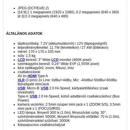
JPEG (DCF/Exif2.2)
[16:9] 2.1 megapixels (1920 x 1080), 0.2 megapixels (640 x 360)
[4:3] 0.3 megapixels (640 x 480)
ÁLTALÁNOS ADATOK
tápfeszültség: 7.2V (akkumulátorról) / 12V (tápegységről)
teljesítményfelvétel: 11.7W (felvételkor) / 27.4W (töltéskor)
méret: 170 x 170 x 335 mm
súly: 1,5 kg
LCD
kereső: 3" Wide
LCD
monitor (460K pixel)
szemkagylós kereső: 0.24" Wide EVF (1,555K pixel)
kézi optikagyűrű: zoom, fókusz, írisz
csatlakozások:
AV és
HDMI
Type A
XLR
(3 pins) 2x Line: 0dBu/+4dBu, Mic: -40dBu/-50dBu/-60dBu
fejhallgató miniJack
USB
: Micro-B:
USB
2.0 Hi-Speed, kártyaletöltéshez (csak
olvasható)
Type A:
USB
2.0 Hi-Speed, külső adattároló csatlakozáshoz (Bus
Power)
kamera vezérlés: 2.5mm szuper mini jack x 1 (ZOOM S/S), 3.5mm
mini jack x 1 (FOCUS/IRIS)
LED lámpa: fényerő 300 lx (1.0m), fényszórási szög: 30°,
színhőmérséklet: 5000K, fényerő fényosztó előtéttel: 70 lx (1.0m),
színhőmérséklet szűrővel: 3000K
fotopapucsos csatlakozóaljzat