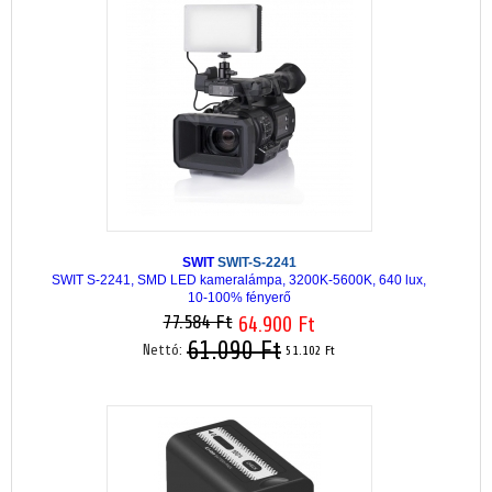
SWIT
SWIT-S-2241
SWIT S-2241, SMD LED kameralámpa, 3200K-5600K, 640 lux,
10-100% fényerő
77.584 Ft
64.900 Ft
61.090 Ft
Nettó:
51.102 Ft