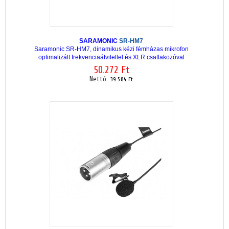
SARAMONIC
SR-HM7
Saramonic SR-HM7, dinamikus kézi fémházas mikrofon
optimalizált frekvenciaátvitellel és XLR csatlakozóval
50.272 Ft
Nettó:
39.584 Ft