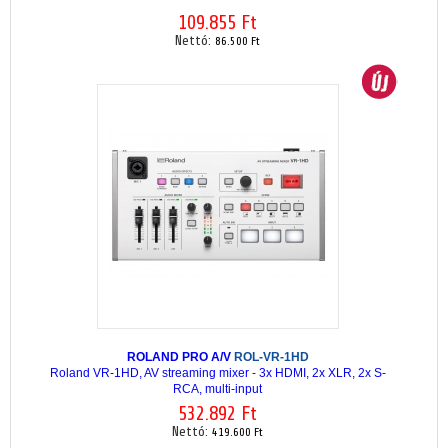
109.855 Ft
Nettó:
86.500 Ft
ROLAND PRO A/V
ROL-VR-1HD
Roland VR-1HD, AV streaming mixer - 3x HDMI, 2x XLR, 2x S-
RCA, multi-input
532.892 Ft
Nettó:
419.600 Ft