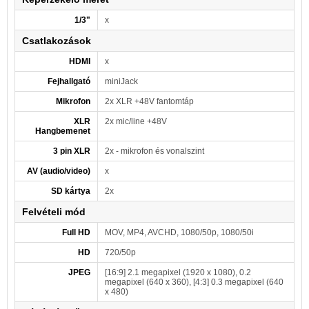
1/3"
x
Csatlakozások
HDMI
x
Fejhallgató
miniJack
Mikrofon
2x XLR +48V fantomtáp
XLR
2x mic/line +48V
Hangbemenet
3 pin XLR
2x - mikrofon és vonalszint
AV (audio/video)
x
SD kártya
2x
Felvételi mód
Full HD
MOV, MP4, AVCHD, 1080/50p, 1080/50i
HD
720/50p
JPEG
[16:9] 2.1 megapixel (1920 x 1080), 0.2
megapixel (640 x 360), [4:3] 0.3 megapixel (640
x 480)