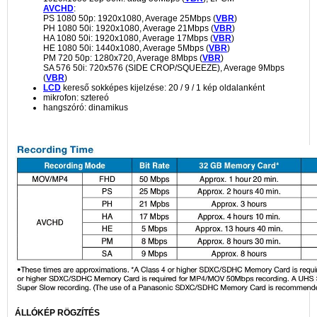
AVCHD
:
PS 1080 50p: 1920x1080, Average 25Mbps (
VBR
)
PH 1080 50i: 1920x1080, Average 21Mbps (
VBR
)
HA 1080 50i: 1920x1080, Average 17Mbps (
VBR
)
HE 1080 50i: 1440x1080, Average 5Mbps (
VBR
)
PM 720 50p: 1280x720, Average 8Mbps (
VBR
)
SA 576 50i: 720x576 (SIDE CROP/SQUEEZE), Average 9Mbps
(
VBR
)
LCD
kereső sokképes kijelzése: 20 / 9 / 1 kép oldalanként
mikrofon: sztereó
hangszóró: dinamikus
ÁLLÓKÉP RÖGZÍTÉS