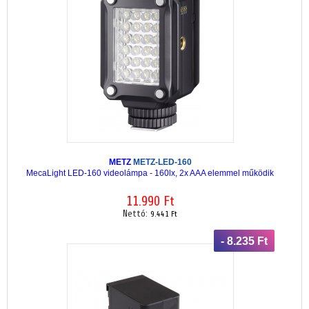
METZ
METZ-LED-160
MecaLight LED-160 videolámpa - 160lx, 2x AAA elemmel működik
11.990 Ft
Nettó:
9.441 Ft
- 8.235 Ft