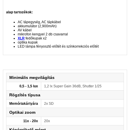
alap tartozékok:
AC tápegység, AC tápkábel
akkumulátor (2,900mAh)
AV kábel
mikrofon kengyel 2 db csavarral
XLR
fedőkupak x2
optika kupak
LED lámpa fényosztó előtét és színkorrekciós előtét
Minimális megvilágítás
0,5 - 1,5 lux
1,2 lx Super Gain 36dB, Shutter 1/25
Rögzítés típusa
Memóriakártyára
2x SD
Optikai zoom
11x - 20x
20x
Képérzékelő méret