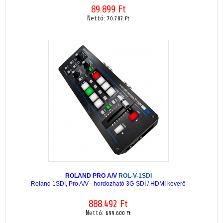
89.899 Ft
Nettó:
70.787 Ft
ROLAND PRO A/V
ROL-V-1SDI
Roland 1SDI, Pro A/V - hordozható 3G-SDI / HDMI keverő
888.492 Ft
Nettó:
699.600 Ft