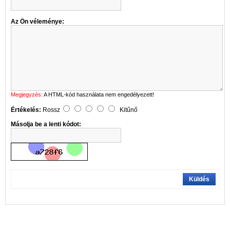
Az Ön véleménye:
Megjegyzés:
A HTML-kód használata nem engedélyezett!
Értékelés:
Rossz
Kitűnő
Másolja be a lenti kódot:
Küldés