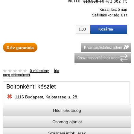
Nettó:
472.362 Ft
519.900 Ft
Kiszállítás: 5 nap
Szállítási költség:
0 Ft
3 év garancia
Kívánságlistához adom
Összehasonlításhoz adom
0 vélemény
|
Írja
meg véleményét
Boltonkénti készlet
1116 Budapest, Kalotaszeg u. 28.
Hitel lehetőség
Csomag ajánlat
Szállítási infok, árak