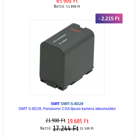
65.900 Ft
Nettó:
51.890 Ft
- 2.215 Ft
SWIT
SWIT-S-8D28
SWIT S-8D28, Panasonic CGA típusú kamera akkumulátor
21.900 Ft
19.685 Ft
17.244 Ft
Nettó:
15.500 Ft