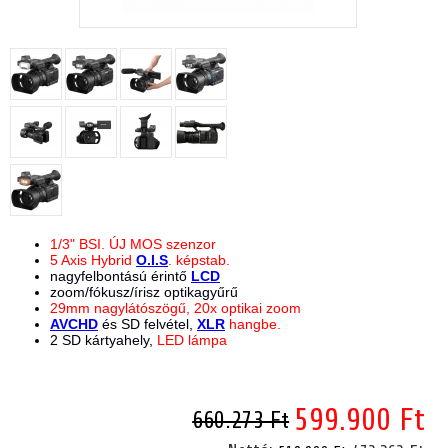
1/3" BSI. ÚJ MOS szenzor
5 Axis Hybrid
O.I.S
. képstab.
nagyfelbontású érintő
LCD
zoom/fókusz/írisz optikagyűrű
29mm nagylátószögű, 20x optikai zoom
AVCHD
és SD felvétel,
XLR
hangbe.
2 SD kártyahely,
LED lámpa
599.900 Ft
660.273 Ft