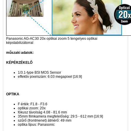
Panasonic AG-AC30 20x optikai zoom 5 tengelyes optikai
képstabilizátorral
műszaki adatok:
KÉPÉRZÉKELŐ
1/3.1-type BSI MOS Sensor
effektív pixelszám: 6.03 megapixel [16:9]
OPTIKA
F érték: F1.8 - F3.6
optikai zoom: 20x
fókusz távolság 4.08 - 81.6 mm
35mm filmkamera megfelelőség: 29.5 - 612 mm [16:9]
szűrő (frontmenet) átmérő: 49 mm
optika típus: Panasonic