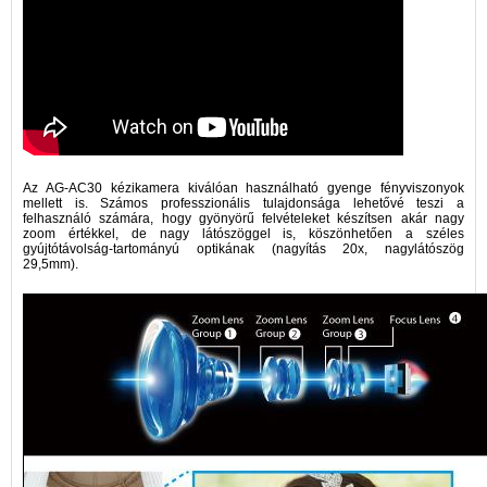
Az AG-AC30 kézikamera kiválóan használható gyenge fényviszonyok
mellett is. Számos professzionális tulajdonsága lehetővé teszi a
felhasználó számára, hogy gyönyörű felvételeket készítsen akár nagy
zoom értékkel, de nagy látószöggel is, köszönhetően a széles
gyújtótávolság-tartományú optikának (nagyítás 20x, nagylátószög
29,5mm).