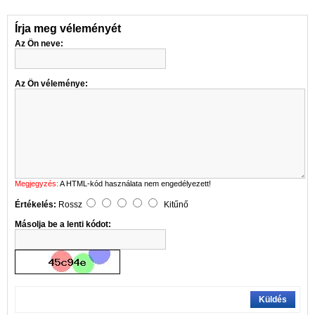
Írja meg véleményét
Az Ön neve:
Az Ön véleménye:
Megjegyzés:
A HTML-kód használata nem engedélyezett!
Értékelés:
Rossz
Kitűnő
Másolja be a lenti kódot:
Küldés