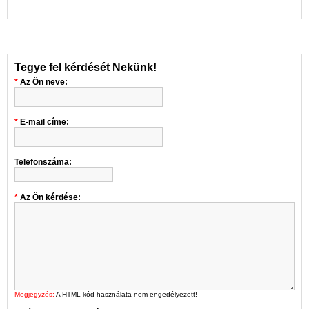
Tegye fel kérdését Nekünk!
Az Ön neve:
E-mail címe:
Telefonszáma:
Az Ön kérdése:
Megjegyzés:
A HTML-kód használata nem engedélyezett!