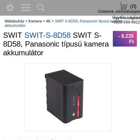
(0)
Üzleteink, elérhetőségek
Ügyfélszolgálat
Webáruház
>
Kamera
>
4K
>
SWIT S-8D58, Panasonic típusú kamera
+3620-599-9922
akkumulátor
SWIT
SWIT-S-8D58
SWIT S-
- 8.235
Ft
8D58, Panasonic típusú kamera
akkumulátor