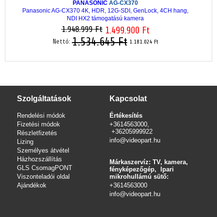
PANASONIC
AG-CX370
Panasonic AG-CX370 4K, HDR, 12G-SDI, GenLock, 4CH hang,
NDI HX2 támogatású kamera
1.948.999 Ft
1.499.900 Ft
1.534.645 Ft
Nettó:
1.181.024 Ft
Szolgáltatások
Kapcsolat
Rendelési módok
Értékesítés
Fizetési módok
+3614563000,
+36205999922
Részletfizetés
info@videopart.hu
Lizing
Személyes átvétel
Házhozszállítás
Márkaszervíz: TV, kamera,
GLS CsomagPONT
fényképezőgép, Ipari
Viszonteladói oldal
mikrohullámú sütő:
Ajándékok
+3614563000
info
@videopart.hu