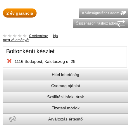
2 év garancia
Kívánságlistához adom
Összehasonlításhoz adom
0 vélemény
|
Írja
meg véleményét
Boltonkénti készlet
1116 Budapest, Kalotaszeg u. 28.
Hitel lehetőség
Csomag ajánlat
Szállítási infok, árak
Fizetési módok
Árváltozás értesítő