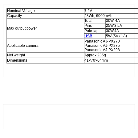
Nominal Voltage
7.2V
Capacity
43Wh, 6000mAh
Total
30W, 4A
Pins
25W,3.5A
Max output power
Pole-tap
30W,4A
USB
5W (5V / 1A)
Panasonic AJ-PX270
Applicable camera
Panasonic AJ-PX285
Panasonic AJ-PX298
Net weight
Approx 235g
Dimensions
41×70×64mm