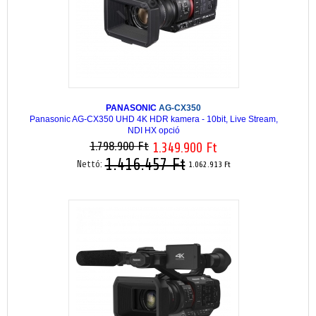
PANASONIC
AG-CX350
Panasonic AG-CX350 UHD 4K HDR kamera - 10bit, Live Stream,
NDI HX opció
1.798.900 Ft
1.349.900 Ft
1.416.457 Ft
Nettó:
1.062.913 Ft