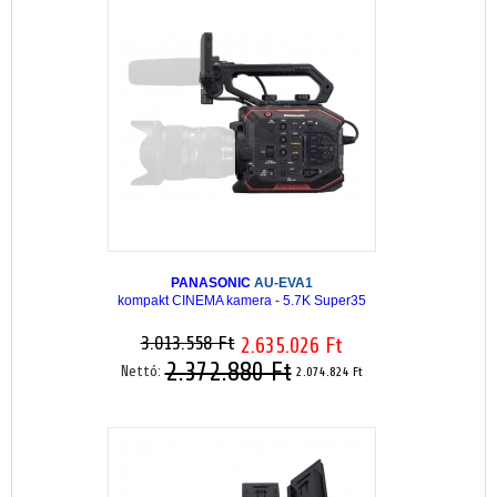
PANASONIC
AU-EVA1
kompakt CINEMA kamera - 5.7K Super35
3.013.558 Ft
2.635.026 Ft
2.372.880 Ft
Nettó:
2.074.824 Ft