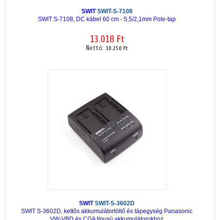
SWIT
SWIT-S-7108
SWIT S-7108, DC kábel 60 cm - 5,5/2,1mm Pole-tap
13.018 Ft
Nettó:
10.250 Ft
SWIT
SWIT-S-3602D
SWIT S-3602D, kettős akkumulátortöltő és tápegység Panasonic
VW-VBD és CGA típusú akkumulátorokhoz