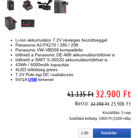
Li-ion akkumulátor 7.2V névleges feszültséggel
Panasonic AJ-PX270 / 285 / 298
Panasonic VW-VBD58 kompatibilis
tölthető a Panasonic DE-A88 akkumulátortöltővel is
tölthető a SWIT S-3602D
akkumulátortöltővel is
43Wh / 6000mAh kapacitás
4LED töltöttség jelzés
7.2V Pole-tap DC csatlakozás
5V/1A
USB
kimenet
32.900 Ft
41.135 Ft
Nettó:
25.906 Ft
32.390 Ft
Kiszállítás: 5 nap
Szállítási költség:
1905 Ft (1500+áfa)