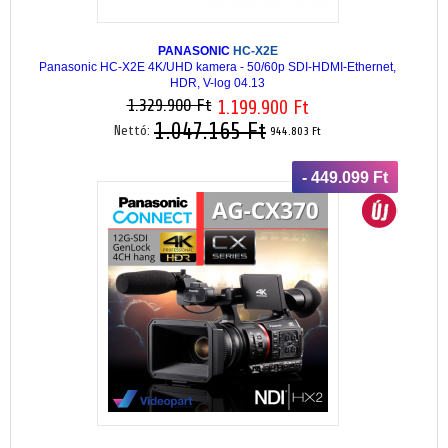
PANASONIC
HC-X2E
Panasonic HC-X2E 4K/UHD kamera - 50/60p SDI-HDMI-Ethernet,
HDR, V-log 04.13
1.329.900 Ft
1.199.900 Ft
1.047.165 Ft
Nettó:
944.803 Ft
- 449.099 Ft