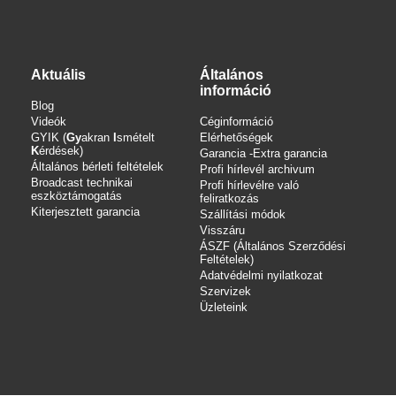
Aktuális
Általános
információ
Blog
Videók
Céginformáció
GYIK (
Gy
akran
I
smételt
Elérhetőségek
K
érdések)
Garancia -Extra garancia
Általános bérleti feltételek
Profi hírlevél archivum
Broadcast technikai
Profi hírlevélre való
eszköztámogatás
feliratkozás
Kiterjesztett garancia
Szállítási módok
Visszáru
ÁSZF (Általános Szerződési
Feltételek)
Adatvédelmi nyilatkozat
Szervizek
Üzleteink