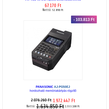
67.170 Ft
Nettó:
52.890 Ft
- 103.813 Ft
PANASONIC
AJ-PG50EJ
hordozható memóriakártyás rögzítõ
2.076.260 Ft
1.972.447 Ft
1.634.850 Ft
Nettó:
1.553.108 Ft