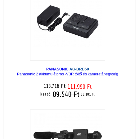
PANASONIC
AG-BRD50
Panasonic 2 akkumulátoros -VBR töltő és kameratápegység
113.716 Ft
111.990 Ft
89.540 Ft
Nettó:
88.181 Ft