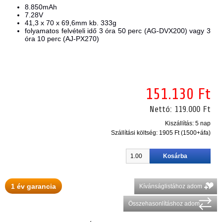
8.850mAh
7.28V
41,3 x 70 x 69,6mm kb. 333g
folyamatos felvételi idő 3 óra 50 perc (AG-DVX200) vagy 3
óra 10 perc (AJ-PX270)
151.130 Ft
Nettó:
119.000 Ft
Kiszállítás: 5 nap
Szállítási költség:
1905 Ft (1500+áfa)
1 év garancia
Kívánságlistához adom
Összehasonlításhoz adom