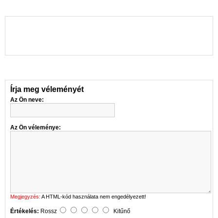
Írja meg véleményét
Az Ön neve:
Az Ön véleménye:
Megjegyzés:
A HTML-kód használata nem engedélyezett!
Értékelés:
Rossz
Kitűnő