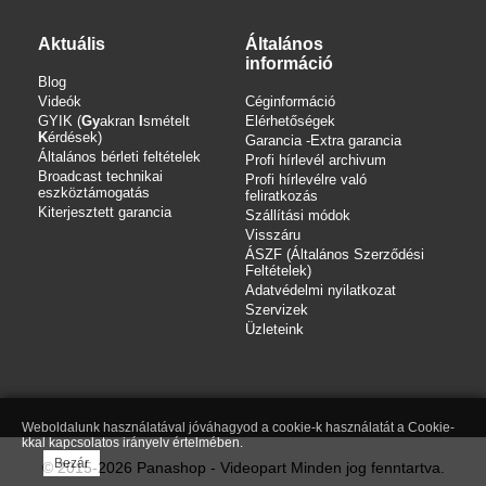
Aktuális
Általános
információ
Blog
Videók
Céginformáció
GYIK (
Gy
akran
I
smételt
Elérhetőségek
K
érdések)
Garancia -Extra garancia
Általános bérleti feltételek
Profi hírlevél archivum
Broadcast technikai
Profi hírlevélre való
eszköztámogatás
feliratkozás
Kiterjesztett garancia
Szállítási módok
Visszáru
ÁSZF (Általános Szerződési
Feltételek)
Adatvédelmi nyilatkozat
Szervizek
Üzleteink
Weboldalunk használatával jóváhagyod a cookie-k használatát a Cookie-
kkal kapcsolatos irányelv értelmében.
Bezár
© 2015-2026 Panashop - Videopart Minden jog fenntartva.