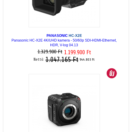
PANASONIC
HC-X2E
Panasonic HC-X2E 4K/UHD kamera - 50/60p SDI-HDMI-Ethernet,
HDR, V-log 04.13
1.329.900 Ft
1.199.900 Ft
1.047.165 Ft
Nettó:
944.803 Ft