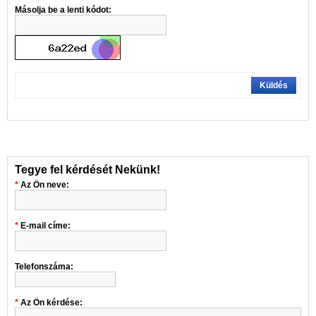
Másolja be a lenti kódot:
Küldés
Tegye fel kérdését Nekünk!
Az Ön neve:
E-mail címe:
Telefonszáma:
Az Ön kérdése: