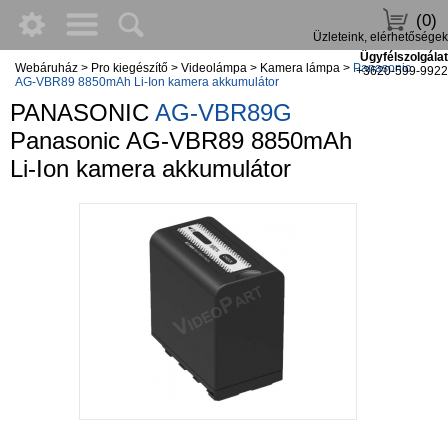
(0)
Üzleteink, elérhetőségek
Ügyfélszolgálat
Webáruház
>
Pro kiegészítő
>
Videolámpa
>
Kamera lámpa
>
Panasonic
+3620-599-9922
AG-VBR89 8850mAh Li-Ion kamera akkumulátor
PANASONIC
AG-VBR89G
Panasonic AG-VBR89 8850mAh
Li-Ion kamera akkumulátor