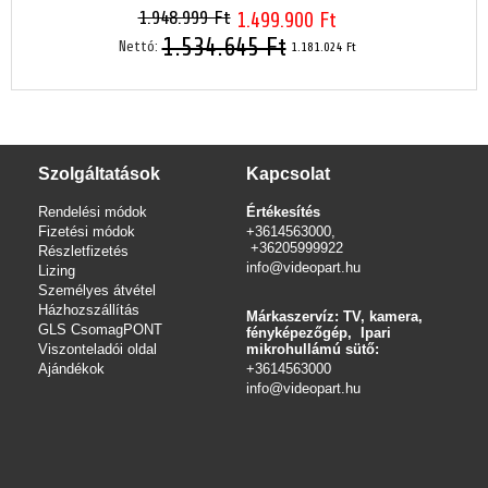
1.948.999 Ft
1.499.900 Ft
1.534.645 Ft
Nettó:
1.181.024 Ft
Szolgáltatások
Kapcsolat
Rendelési módok
Értékesítés
Fizetési módok
+3614563000,
+36205999922
Részletfizetés
info@videopart.hu
Lizing
Személyes átvétel
Házhozszállítás
Márkaszervíz: TV, kamera,
GLS CsomagPONT
fényképezőgép, Ipari
Viszonteladói oldal
mikrohullámú sütő:
Ajándékok
+3614563000
info
@videopart.hu