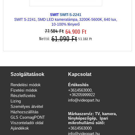
SWIT
SWIT-S-2241
SWIT S-2241, SMD LED kameralámpa, 3200K-5600K, 640 lux,
10-100% fényerő
77.584 Ft
64.900 Ft
61.090 Ft
Nettó:
51.102 Ft
Szolgáltatások
Kapcsolat
Rendelési módok
Értékesítés
Fizetési módok
+3614563000,
+36205999922
Részletfizetés
info@videopart.hu
Lizing
Személyes átvétel
Házhozszállítás
Márkaszervíz: TV, kamera,
GLS CsomagPONT
fényképezőgép, Ipari
Viszonteladói oldal
mikrohullámú sütő:
Ajándékok
+3614563000
info
@videopart.hu