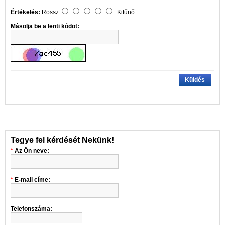
Értékelés:
Rossz
Kitűnő
Másolja be a lenti kódot:
Küldés
Tegye fel kérdését Nekünk!
Az Ön neve:
E-mail címe:
Telefonszáma: