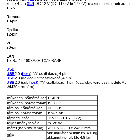
ki: 1 x 4-pin
XLR
DC 12 V (DC 11.0 V to 17.0 V), maximum kimeneti áram
1.5 A
Remote
10-pin
Optika
12-pin
VF
20-pin
LAN
1 x RJ-45 100BASE-TX/10BASE-T
USB
USB
2.0 (
host
): "A" csatlakozó, 4 pin
USB
2.0 (device): "B" csatlakozó, 4 pin
USB
2.0 (sub
host
): "A" csatlakozó, 4 pin (
kizárólag
wireless module AJ-
WM30 számára)
működési hőmérséklet
0 - 40°C
működési páratartalom
35 - 80%
tárolási hőmérséklet
-20 - 50°C
tárolási páratartalom
85% alatt
tápfeszültség
12 VDC (10.5 - 17V)
teljesítmény felvétel
kb. 28 W
méret (ho x szé x ma)
521.0 x 231.0 x 242.3 mm
akkumulátor nélkül: kb. 4.0 kg
súly
akkumulátorral: kb. 4.8 kg