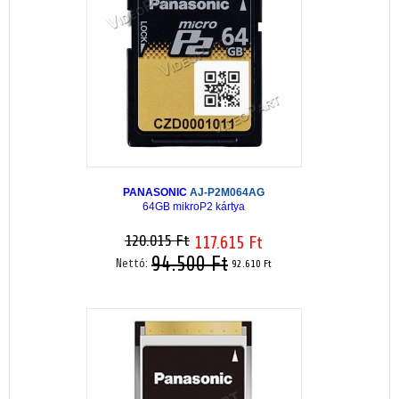
PANASONIC
AJ-P2M064AG
64GB mikroP2 kártya
120.015 Ft
117.615 Ft
94.500 Ft
Nettó:
92.610 Ft