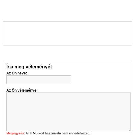
Írja meg véleményét
Az Ön neve:
Az Ön véleménye:
Megjegyzés:
A HTML-kód használata nem engedélyezett!