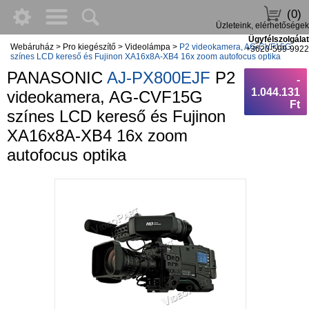
(0)
Üzleteink, elérhetőségek
Ügyfélszolgálat
Webáruház
>
Pro kiegészítő
>
Videolámpa
>
P2 videokamera, AG-CVF15G
+3620-599-9922
színes LCD kereső és Fujinon XA16x8A-XB4 16x zoom autofocus optika
PANASONIC
AJ-PX800EJF
P2
-
1.044.131
videokamera, AG-CVF15G
Ft
színes LCD kereső és Fujinon
XA16x8A-XB4 16x zoom
autofocus optika