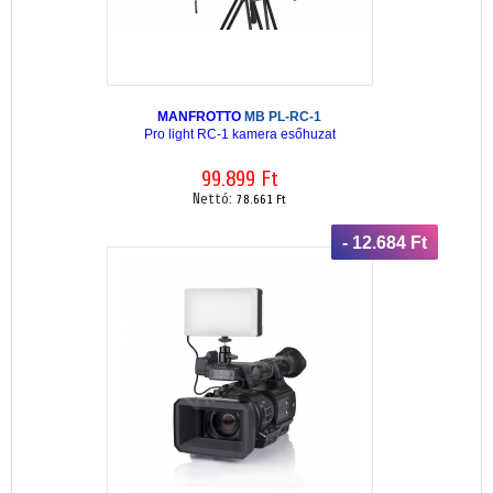
MANFROTTO
MB PL-RC-1
Pro light RC-1 kamera esőhuzat
99.899 Ft
Nettó:
78.661 Ft
- 12.684 Ft