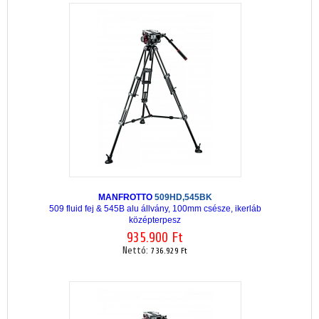
MANFROTTO
509HD,545BK
509 fluid fej & 545B alu állvány, 100mm csésze, ikerláb
középterpesz
935.900 Ft
Nettó:
736.929 Ft