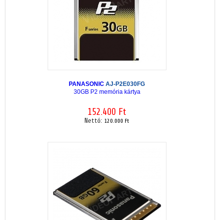
PANASONIC
AJ-P2E030FG
30GB P2 memória kártya
152.400 Ft
Nettó:
120.000 Ft