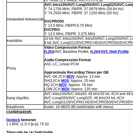
AVC-Intra100/AVC-LongG50/AVC-LongG25/AVC-Lo
Y: 74.1758 MHz, PB/PR: 37.0879 MHz (59.94 Hz)
Y: 74.2500 MHz, PB/PR: 37.1250 MHz (50 Hz)
mintavételi frekvenciák
DVCPRO50
Y: 13.5 MHz, PB/PR:6.75 MHz
DVCPRO
Y: 13.5 MHz, PB/PR: 3.375 MHz
10 bit: AVC-Intra100/AVC-Intra50/AVC-LongG50/AVC-
kvantálás
8 bit: AVC-LongG12/DVCPRO HD/DVCPRO50/DVCP
Video Compression Format
H.264
/AVC Baseline Profile,
H.264
/
AVC High Profile
Audio Compression Format
AAC-LC, Linear PCM
Proxy
Approximate Recording Times per GB
AVC-G6 2CH
MOV
: Approx. 13 min
SHQ 2CH
MOV
: Approx. 25 min
HQ 2CH
MOV
: Approx. 78 min
LOW 2CH
MOV
: Approx. 135 min
AVC-Intra100/AVC-Intra50: 48 kHz/16 bit, 4CH and 48 k
hang rögzítés
AVC-LongG50/AVC-LongG25: 48 kHz/24 bit, 4CH
AVC-LongG12/DVCPRO HD/DVCPRO50/DVCPRO/DV: 48
Headroom
Audio: 18 dB/20 dB (switchable with menu)
csatlakozások:
Genlock
bemenet
1 x BNC (1.0 V [p-p], 75 Ω)
Timecode
be / ki
Switchable