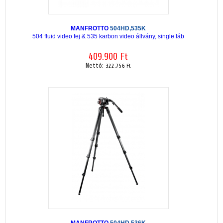
MANFROTTO
504HD,535K
504 fluid video fej & 535 karbon video állvány, single láb
409.900 Ft
Nettó:
322.756 Ft
MANFROTTO
504HD,536K