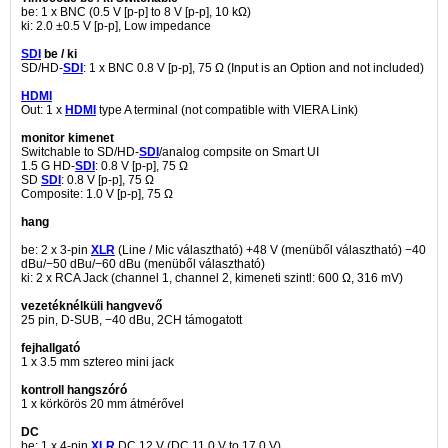
be: 1 x BNC (0.5 V [p-p] to 8 V [p-p], 10 kΩ)
ki: 2.0 ±0.5 V [p-p], Low impedance
SDI
be / ki
SD/HD-
SDI
: 1 x BNC 0.8 V [p-p], 75 Ω (Input is an Option and not included)
HDMI
Out: 1 x
HDMI
type A terminal (not compatible with VIERA Link)
monitor kimenet
Switchable to SD/HD-
SDI
/analog compsite on Smart UI
1.5 G HD-
SDI
: 0.8 V [p-p], 75 Ω
SD
SDI
: 0.8 V [p-p], 75 Ω
Composite: 1.0 V [p-p], 75 Ω
hang
be: 2 x 3-pin
XLR
(Line / Mic választható) +48 V (menüből választható) −40
dBu/−50 dBu/−60 dBu (menüből választható)
ki: 2 x RCA Jack (channel 1, channel 2, kimeneti szintl: 600 Ω, 316 mV)
vezetéknélküli
hangvevő
25 pin, D-SUB, −40 dBu, 2CH támogatott
fejhallgató
1 x 3.5 mm sztereo mini jack
kontroll hangszóró
1 x körkörös 20 mm átmérővel
DC
be: 1 x 4-pin
XLR
DC 12 V (DC 11.0 V to 17.0 V)