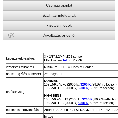
Csomag ajánlat
Szállítási infok, árak
Fizetési módok
Árváltozás értesítő
3 x 2/3" 2.2MP MOS sensor
képérzékelő eszköz
Effective reso
lut
ion: 2.2MP
vízszintes felbontás
Minimum 1000 TV Lines at Center
optika rögzítési rendszer
2/3" Bayonet
NORMAL
1080/59.94i: F9 (2000 lx,
3200 K
, 89.9% reflection)
1080/50i: F10 (2000 lx,
3200 K
, 89.9% reflection)
érzékenység
HIGH SENS
1080/59.94i: F12 (2000 lx,
3200 K
, 89.9% reflection
1080/50i: F13 (2000 lx,
3200 K
, 89.9% reflection)
minimális megvilágítás
Approx. 0.22 lx (HIGH SENS MODE, F1.4, +42 dB (
Image