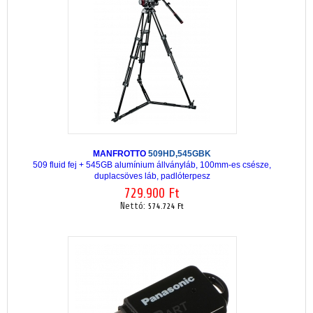
MANFROTTO
509HD,545GBK
509 fluid fej + 545GB alumínium állványláb, 100mm-es csésze,
duplacsöves láb, padlóterpesz
729.900 Ft
Nettó:
574.724 Ft