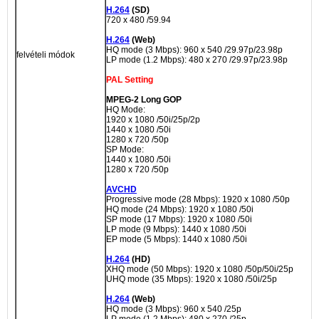
H.264
(SD)
720 x 480 /59.94
H.264
(Web)
HQ mode (3 Mbps): 960 x 540 /29.97p/23.98p
felvételi módok
LP mode (1.2 Mbps): 480 x 270 /29.97p/23.98p
PAL Setting
MPEG-2 Long GOP
HQ Mode:
1920 x 1080 /50i/25p/2p
1440 x 1080 /50i
1280 x 720 /50p
SP Mode:
1440 x 1080 /50i
1280 x 720 /50p
AVCHD
Progressive mode (28 Mbps): 1920 x 1080 /50p
HQ mode (24 Mbps): 1920 x 1080 /50i
SP mode (17 Mbps): 1920 x 1080 /50i
LP mode (9 Mbps): 1440 x 1080 /50i
EP mode (5 Mbps): 1440 x 1080 /50i
H.264
(HD)
XHQ mode (50 Mbps): 1920 x 1080 /50p/50i/25p
UHQ mode (35 Mbps): 1920 x 1080 /50i/25p
H.264
(Web)
HQ mode (3 Mbps): 960 x 540 /25p
LP mode (1.2 Mbps): 480 x 270 /25p