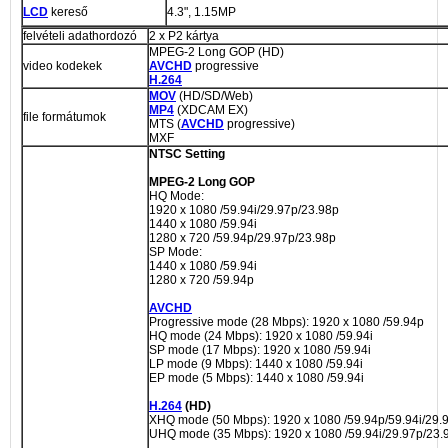
LCD
kereső
4.3", 1.15MP
felvételi adathordozó
2 x P2 kártya
MPEG-2 Long GOP (HD)
video kodekek
AVCHD
progressive
H.264
MOV
(HD/SD/Web)
MP4
(XDCAM EX)
file formátumok
MTS (
AVCHD
progressive)
MXF
NTSC Setting
MPEG-2 Long GOP
HQ Mode:
1920 x 1080 /59.94i/29.97p/23.98p
1440 x 1080 /59.94i
1280 x 720 /59.94p/29.97p/23.98p
SP Mode:
1440 x 1080 /59.94i
1280 x 720 /59.94p
AVCHD
Progressive mode (28 Mbps): 1920 x 1080 /59.94p
HQ mode (24 Mbps): 1920 x 1080 /59.94i
SP mode (17 Mbps): 1920 x 1080 /59.94i
LP mode (9 Mbps): 1440 x 1080 /59.94i
EP mode (5 Mbps): 1440 x 1080 /59.94i
H.264
(HD)
XHQ mode (50 Mbps): 1920 x 1080 /59.94p/59.94i/29.
UHQ mode (35 Mbps): 1920 x 1080 /59.94i/29.97p/23.