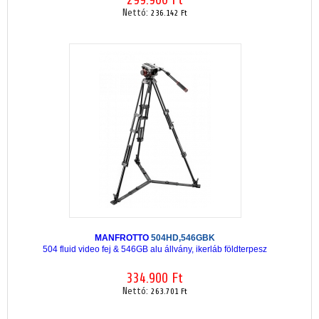
Nettó:
236.142 Ft
MANFROTTO
504HD,546GBK
504 fluid video fej & 546GB alu állvány, ikerláb földterpesz
334.900 Ft
Nettó:
263.701 Ft