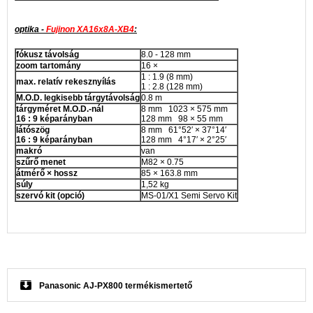
optika -
Fujinon XA16x8A-XB4
:
fókusz távolság
8.0 - 128 mm
zoom tartomány
16 ×
1 : 1.9 (8 mm)
max. relatív rekesznyílás
1 : 2.8 (128 mm)
M.O.D. legkisebb tárgytávolság
0.8 m
tárgyméret M.O.D.-nál
8 mm 1023 × 575 mm
16 : 9 képarányban
128 mm 98 × 55 mm
látószög
8 mm 61°52′ × 37°14′
16 : 9 képarányban
128 mm 4°17′ × 2°25′
makró
van
szűrő menet
M82 × 0.75
átmérő × hossz
85 × 163.8 mm
súly
1,52 kg
szervó kit (opció)
MS-01/X1 Semi Servo Kit
Panasonic AJ-PX800 termékismertető