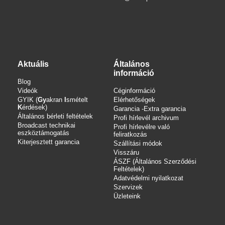
Aktuális
Általános
információ
Blog
Videók
Céginformáció
GYIK (
Gy
akran
I
smételt
Elérhetőségek
K
érdések)
Garancia -Extra garancia
Általános bérleti feltételek
Profi hírlevél archivum
Broadcast technikai
Profi hírlevélre való
eszköztámogatás
feliratkozás
Kiterjesztett garancia
Szállítási módok
Visszáru
ÁSZF (Általános Szerződési
Feltételek)
Adatvédelmi nyilatkozat
Szervizek
Üzleteink