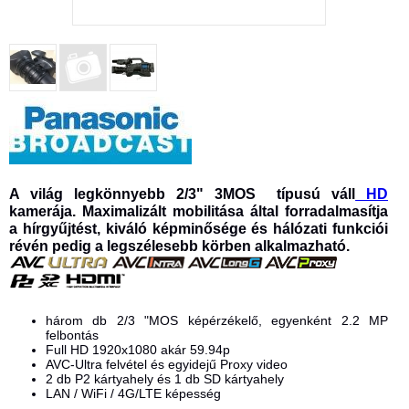
A világ legkönnyebb 2/3" 3MOS típusú váll
HD
kamerája. Maximalizált mobilitása által forradalmasítja
a hírgyűjtést, kiváló képminősége és hálózati funkciói
révén pedig a legszélesebb körben alkalmazható.
három db
2/3
"
MOS
képérzékelő
, egyenként
2.2
MP
felbontás
Full
HD
1920x1080
akár
59.94p
AVC-Ultra
felvétel és
egyidejű
Proxy video
2 db P2
kártyahely és 1 db
SD kártyahely
LAN / WiFi / 4G/LTE képesség