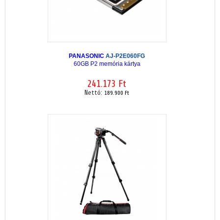
PANASONIC
AJ-P2E060FG
60GB P2 memória kártya
241.173 Ft
Nettó:
189.900 Ft