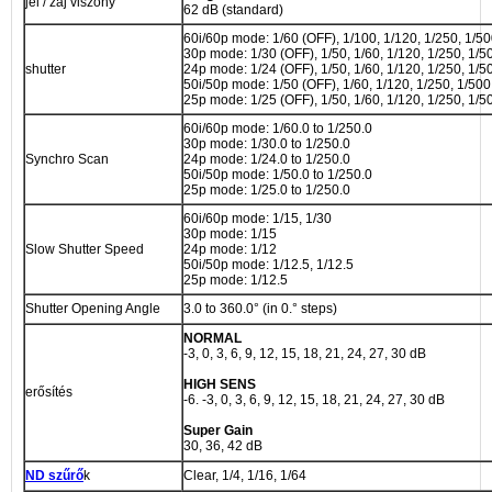
jel / zaj viszony
62 dB (standard)
60i/60p mode: 1/60 (OFF), 1/100, 1/120, 1/250, 1/5
30p mode: 1/30 (OFF), 1/50, 1/60, 1/120, 1/250, 1/5
shutter
24p mode: 1/24 (OFF), 1/50, 1/60, 1/120, 1/250, 1/5
50i/50p mode: 1/50 (OFF), 1/60, 1/120, 1/250, 1/500
25p mode: 1/25 (OFF), 1/50, 1/60, 1/120, 1/250, 1/5
60i/60p mode: 1/60.0 to 1/250.0
30p mode: 1/30.0 to 1/250.0
Synchro Scan
24p mode: 1/24.0 to 1/250.0
50i/50p mode: 1/50.0 to 1/250.0
25p mode: 1/25.0 to 1/250.0
60i/60p mode: 1/15, 1/30
30p mode: 1/15
Slow Shutter Speed
24p mode: 1/12
50i/50p mode: 1/12.5, 1/12.5
25p mode: 1/12.5
Shutter Opening Angle
3.0 to 360.0° (in 0.° steps)
NORMAL
-3, 0, 3, 6, 9, 12, 15, 18, 21, 24, 27, 30 dB
HIGH SENS
erősítés
-6. -3, 0, 3, 6, 9, 12, 15, 18, 21, 24, 27, 30 dB
Super Gain
30, 36, 42 dB
ND szűrő
k
Clear, 1/4, 1/16, 1/64