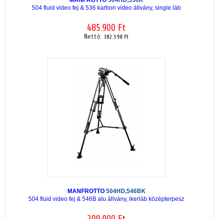
504 fluid video fej & 536 karbon video állvány, single láb
485.900 Ft
Nettó:
382.598 Ft
MANFROTTO
504HD,546BK
504 fluid video fej & 546B alu állvány, ikerláb középterpesz
299.900 Ft