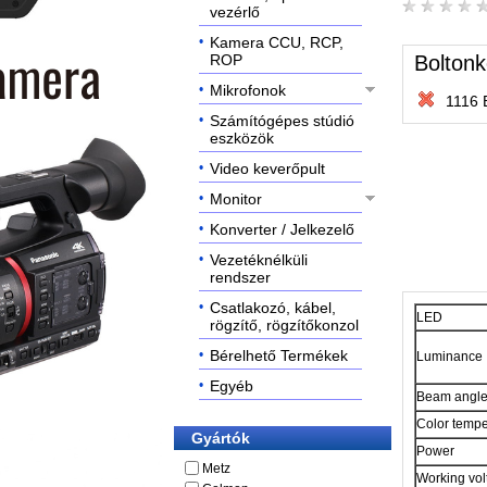
vezérlő
Kamera CCU, RCP,
Boltonk
ROP
Mikrofonok
1116 
Számítógépes stúdió
eszközök
Video keverőpult
Monitor
Konverter / Jelkezelő
Vezetéknélküli
rendszer
Csatlakozó, kábel,
LED
rögzítő, rögzítőkonzol
Bérelhető Termékek
Luminance
Egyéb
Beam angl
Color tempe
Gyártók
Power
Metz
Working vol