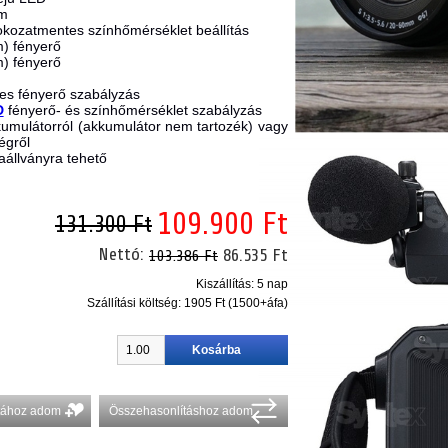
am
okozatmentes
színhőmérséklet beállítás
m
) fényerő
m
) fényerő
es fényerő szabályzás
D
fényerő- és színhőmérséklet szabályzás
umulátorról (akkumulátor nem tartozék) vagy
égről
állványra tehető
109.900 Ft
131.300 Ft
Nettó:
86.535 Ft
103.386 Ft
Kiszállítás: 5 nap
Szállítási költség:
1905 Ft (1500+áfa)
stához adom
Összehasonlításhoz adom