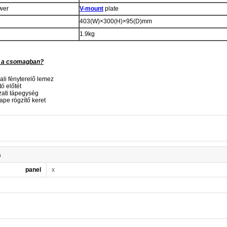
wer
V-mount
plate
403(W)×300(H)×95(D)mm
1.9kg
 a csomagban?
ali fényterelő lemez
tó előtét
zati tápegység
ape rögzítő keret
s
panel
x