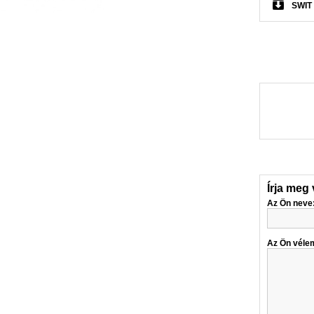
SWIT 
Írja meg
Az Ön neve
Az Ön véle