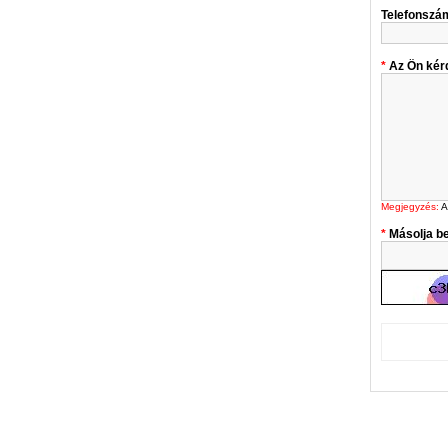
Telefonszá
Az Ön kér
Megjegyzés:
A
Másolja be