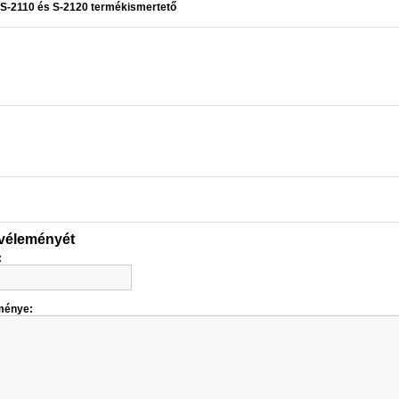
S-2110 és S-2120 termékismertető
 véleményét
:
ménye: