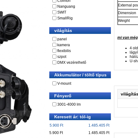
Colmon
External po
Nanguang
SWIT
Dimension
SmallRig
Weight
világítás
mi van még
panel
kamera
4 old
flexibilis
lágyí
háló
szpot
U-sh
DMX vezérelhető
Akkumulátor / töltő típus
V-mount
világítá
Fényerő
3001-4000 lm
Keresett ár: tól-ig
5.900 Ft
1.485.405 Ft
5.900 Ft
1.485.405 Ft