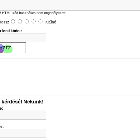
A HTML-kód használata nem engedélyezett!
Rossz
Kitűnő
 lenti kódot:
l kérdését Nekünk!
e:
me: