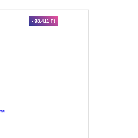
- 98.411 Ft
tal