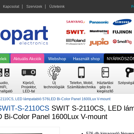
Kapcsolat
Szervizek
Üzleteink
F
elek
Aktuális Akciók
Webshop
Használt shop
NYÁRKÖSZÖN
udio,
Kijelző,
Új
Telefon, Mobil,
Háztartási
Szépségá
HiFi,
Projektor,
technológiák
Számítástechnika
gép és
hallgató
LED-fal
kiegészítő
-2110CS, LED lámpatabló 576LED Bi-Color Panel 1600Lux V-mount
SWIT-S-2110CS
SWIT S-2110CS, LED lám
 Bi-Color Panel 1600Lux V-mount
576 db kimagasló fényer