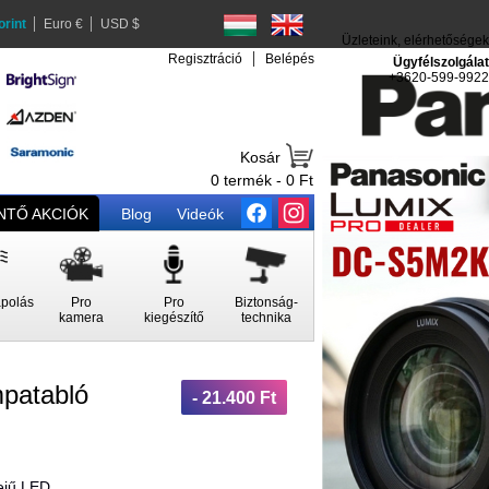
orint
Euro €
USD $
Üzleteink, elérhetőségek
Regisztráció
Belépés
Ügyfélszolgálat
+3620-599-9922
Kosár
0 termék - 0 Ft
TŐ AKCIÓK
Blog
Videók
polás
Pro
Pro
Biztonság-
kamera
kiegészítő
technika
patabló
- 21.400 Ft
ejű LED