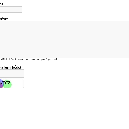
ma:
dése:
 HTML-kód használata nem engedélyezett!
 a lenti kódot: