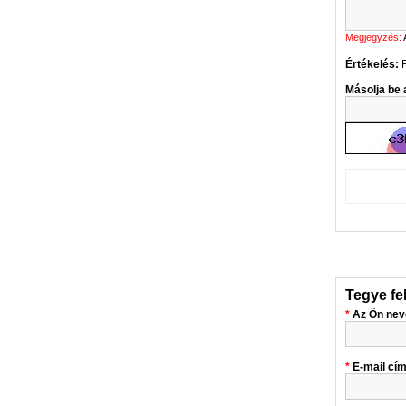
Megjegyzés:
Értékelés:
Másolja be a
Tegye fe
Az Ön nev
E-mail cí