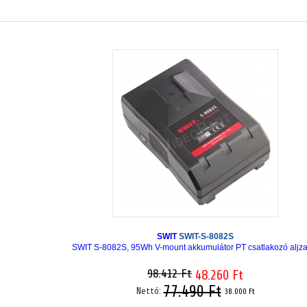
SWIT
SWIT-S-8082S
SWIT S-8082S, 95Wh V-mount akkumulátor PT csatlakozó aljzat
98.412 Ft
48.260 Ft
77.490 Ft
Nettó:
38.000 Ft