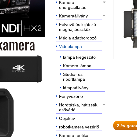
Kamera
energiaellátás
Kameraállvány
Felvevő és lejátszó
meghajtóeszköz
Média adathordozó
Videolámpa
lámpa kiegészítő
Kamera lámpa
Studio- és
riportlámpa
lámpaállvány
Fényvezérlő
Hordtáska, hátizsák,
esővédő
Objektív
2 év gara
robotkamera vezérlő
Kamera, optika