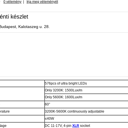
0 vélemény
|
Írja meg véleményét
énti készlet
Budapest, Kalotaszeg u. 28.
576pcs of ultra bright LEDs
Only 3200K: 1500Lux/m
Only 5600K: 1600Lux/m
e
60°
rature
3200K-5600K continuously adjustable
≤40W
tage
DC 11-17V, 4-pin
XLR
socket