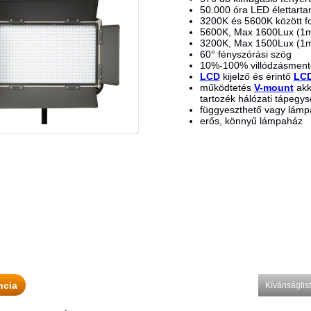
50.000 óra LED élettart
3200K és 5600K között f
5600K, Max 1600Lux (1
3200K, Max 1500Lux (1
60° fényszórási szög
10%-100% villódzásment
LCD
kijelző és érintő
LC
működtetés
V-mount
akk
tartozék hálózati tápegys
függyeszthető vagy lámpa
erős, könnyű lámpaház
ncia
Kívánságli