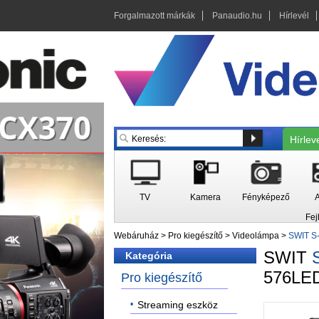
Forgalmazott márkák
Panaudio.hu
Hírlevél
Hírlev
TV
Kamera
Fényképező
A
Fej
Webáruház
>
Pro kiegészítő
>
Videolámpa
>
SWIT S
SWIT
Kategória
576LED
Pro kiegészítő
Streaming eszköz