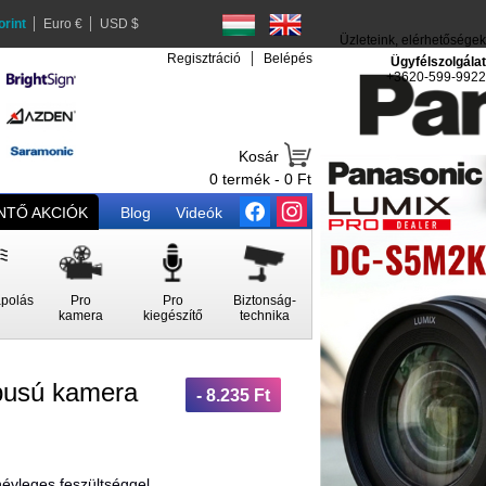
orint
Euro €
USD $
Üzleteink, elérhetőségek
Regisztráció
Belépés
Ügyfélszolgálat
+3620-599-9922
Kosár
0 termék - 0 Ft
TŐ AKCIÓK
Blog
Videók
polás
Pro
Pro
Biztonság-
kamera
kiegészítő
technika
pusú kamera
- 8.235 Ft
névleges feszültséggel