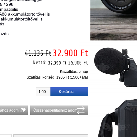
5 / 298
patibilis
A88 akkumulátortöltővel is
D
akkumulátortöltővel is
ás
kozás
32.900 Ft
41.135 Ft
Nettó:
25.906 Ft
32.390 Ft
Kiszállítás: 5 nap
Szállítási költség:
1905 Ft (1500+áfa)
stához adom
Összehasonlításhoz adom