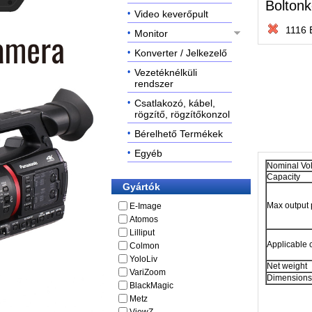
Boltonk
Video keverőpult
1116 
Monitor
Konverter / Jelkezelő
Vezetéknélküli
rendszer
Csatlakozó, kábel,
rögzítő, rögzítőkonzol
Bérelhető Termékek
Egyéb
Nominal Vo
Capacity
Gyártók
Max output
E-Image
Atomos
Lilliput
Applicable
Colmon
YoloLiv
Net weight
VariZoom
Dimensions
BlackMagic
Metz