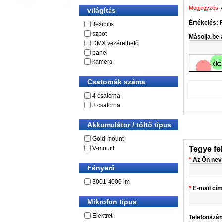
Megjegyzés:
világítás
Értékelés:
flexibilis
szpot
Másolja be a
DMX vezérelhető
panel
kamera
Csatornák száma
4 csatorna
8 csatorna
Akkumulátor / töltő típus
Gold-mount
Tegye fe
V-mount
Az Ön nev
Fényerő
3001-4000 lm
E-mail cí
Mikrofon típus
Elektret
Telefonszá