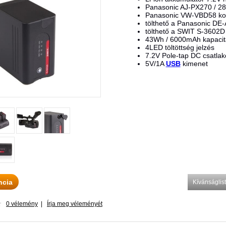
Panasonic AJ-PX270 / 28
Panasonic VW-VBD58 kom
tölthető a Panasonic DE-
tölthető a SWIT S-3602
43Wh / 6000mAh kapacit
4LED töltöttség jelzés
7.2V Pole-tap DC csatla
5V/1A
USB
kimenet
ncia
Kívánságli
0 vélemény
|
Írja meg véleményét