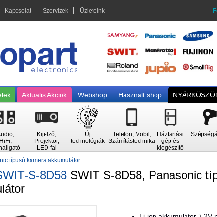
Kapcsolat
Szervizek
Üzleteink
F
elek
Aktuális Akciók
Webshop
Használt shop
NYÁRKÖSZÖN
udio,
Kijelző,
Új
Telefon, Mobil,
Háztartási
Szépségá
HiFi,
Projektor,
technológiák
Számítástechnika
gép és
hallgató
LED-fal
kiegészítő
ic típusú kamera akkumulátor
SWIT-S-8D58
SWIT S-8D58, Panasonic tí
látor
Li-ion akkumulátor 7.2V 