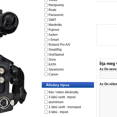
ViewZ
Nanguang
Rode
Panasonic
SWIT
Manfrotto
Fujinon
Azden
i-Smart
Roland Pro A/V
SmallRig
GodSpeed
Sony
Írja meg
KATA
Az Ön neve
Saramonic
Canon
Az Ön véle
Állvány típus
foto / video állványfej
3 lábú szett - tripod
alumínium
1 lábú szett - monopod
3 lábú - tripod