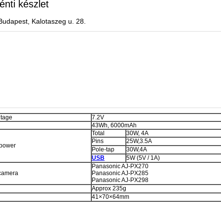
énti készlet
Budapest, Kalotaszeg u. 28.
ltage
7.2V
43Wh, 6000mAh
Total
30W, 4A
Pins
25W,3.5A
 power
Pole-tap
30W,4A
USB
5W (5V / 1A)
Panasonic AJ-PX270
 camera
Panasonic AJ-PX285
Panasonic AJ-PX298
Approx 235g
41×70×64mm