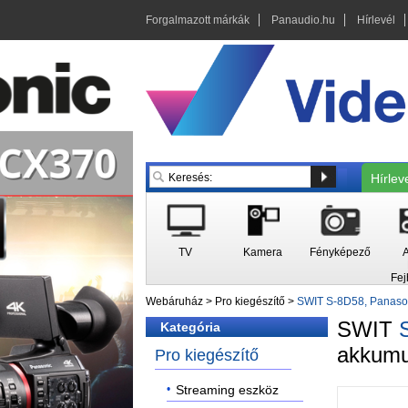
Forgalmazott márkák
Panaudio.hu
Hírlevél
Hírlev
TV
Kamera
Fényképező
A
Fej
Webáruház
>
Pro kiegészítő
>
SWIT S-8D58, Panason
SWIT
Kategória
akkumu
Pro kiegészítő
Streaming eszköz