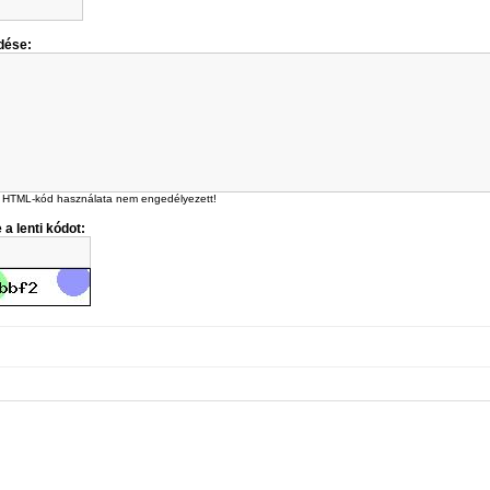
dése:
 HTML-kód használata nem engedélyezett!
 a lenti kódot: