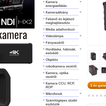
Kamera
energiaellátás
Kameraállvány
Felvevő és lejátszó
meghajtóeszköz
Média adathordozó
Videolámpa
Fényvezérlő
Hordtáska, hátizsák,
esővédő
Objektív
robotkamera vezérlő
Kamera, optika
vezérlő
Kamera CCU, RCP,
2 év gara
ROP
Mikrofonok
Számítógépes stúdió
eszközök