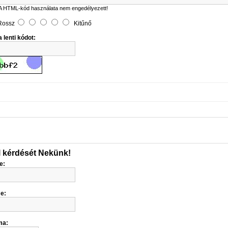
A HTML-kód használata nem engedélyezett!
Rossz
Kitűnő
 lenti kódot:
l kérdését Nekünk!
e:
me:
ma: