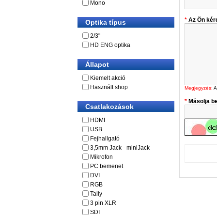
Mono
Az Ön kér
Optika típus
2/3"
HD ENG optika
Állapot
Kiemelt akció
Használt shop
Megjegyzés:
A
Másolja be
Csatlakozások
HDMI
USB
Fejhallgató
3,5mm Jack - miniJack
Mikrofon
PC bemenet
DVI
RGB
Tally
3 pin XLR
SDI