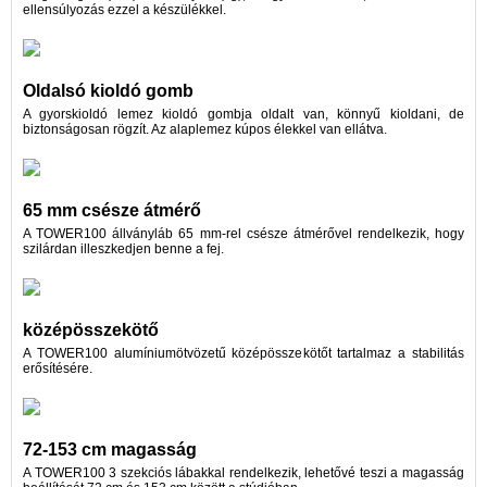
ellensúlyozás ezzel a készülékkel.
Oldalsó kioldó gomb
A gyorskioldó lemez kioldó gombja oldalt van, könnyű kioldani, de
biztonságosan rögzít. Az alaplemez kúpos élekkel van ellátva.
65 mm csésze átmérő
A TOWER100 állványláb 65 mm-rel csésze átmérővel rendelkezik, hogy
szilárdan illeszkedjen benne a fej.
középösszekötő
A TOWER100 alumíniumötvözetű középösszekötőt tartalmaz a stabilitás
erősítésére.
72-153 cm magasság
A TOWER100 3 szekciós lábakkal rendelkezik, lehetővé teszi a magasság