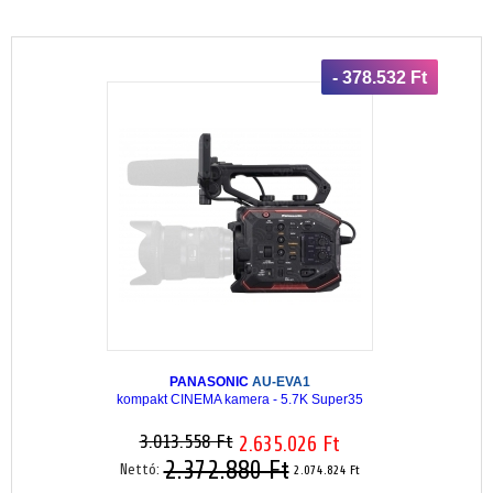
- 378.532 Ft
PANASONIC
AU-EVA1
kompakt CINEMA kamera - 5.7K Super35
3.013.558 Ft
2.635.026 Ft
2.372.880 Ft
Nettó:
2.074.824 Ft