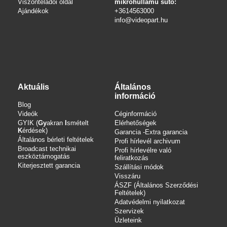
Viszonteladói oldal
mikrohullámú sütő:
Ajándékok
+3614563000
info
@videopart.hu
Aktuális
Általános
információ
Blog
Videók
Céginformáció
GYIK (
Gy
akran
I
smételt
Elérhetőségek
K
érdések)
Garancia -Extra garancia
Általános bérleti feltételek
Profi hírlevél archivum
Broadcast technikai
Profi hírlevélre való
eszköztámogatás
feliratkozás
Kiterjesztett garancia
Szállítási módok
Visszáru
ÁSZF (Általános Szerződési
Feltételek)
Adatvédelmi nyilatkozat
Szervizek
Üzleteink