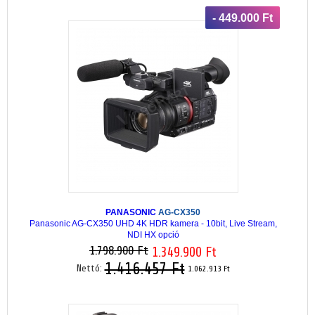
- 449.000 Ft
PANASONIC
AG-CX350
Panasonic AG-CX350 UHD 4K HDR kamera - 10bit, Live Stream,
NDI HX opció
1.798.900 Ft
1.349.900 Ft
1.416.457 Ft
Nettó:
1.062.913 Ft