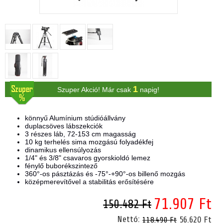
1
Szuper Akció! Már csak
napig!
könnyű Alumínium stúdióállvány
duplacsöves lábszekciók
3 részes láb, 72-153 cm magasság
10 kg terhelés sima mozgású folyadékfej
dinamikus ellensúlyozás
1/4" és 3/8" csavaros gyorskioldó lemez
fénylő buborékszintező
360°-os pásztázás és -75°-+90°-os billenő mozgás
középmerevítővel a stabilitás erősítésére
71.907 Ft
150.482 Ft
Nettó:
56.620 Ft
118.490 Ft