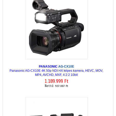
PANASONIC
AG-CX10E
Panasonic AG-CX10E 4K 50p NDI HX képes kamera, HEVC, MOV,
MP4, AVCHD, MXF, 4:2:2 10bit
1.189.999 Ft
Nettó:
937.007 Ft