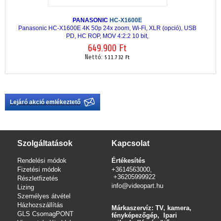
PANASONIC
HC-X1600E
Panasonic HC-X1600E 4K 50p 24x zoom, Wi-Fi, XLR (opció), USB
PD, HC ROP, MOV 4:2:2 10 bit,
649.900 Ft
Nettó:
511.732 Ft
Lejáró akció emlékeztető
Szolgáltatások
Kapcsolat
Rendelési módok
Értékesítés
Fizetési módok
+3614563000,
+36205999922
Részletfizetés
info@videopart.hu
Lizing
Személyes átvétel
Házhozszállítás
Márkaszervíz: TV, kamera,
GLS CsomagPONT
fényképezőgép, Ipari