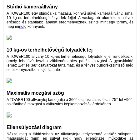
Stúdió kameraállvány
A TOWER100 egy stúdióalkalmazású, könnyű súlyú kameraállvány, sima,
10 kg-os terhelhetőségű folyadék fejjel. A vastagabb alumínium csövek
erősebb és stabilabb lábakat eredményeznek, szinte mint egy torony, és
még mi
ndi
g könnyűek.
10 kg-os terhelhetőségű folyadék fej
A TOWER100 állvány 10 kg-os terhelhetőségű folyadék fejjel rendelkezik,
amely lehetővé teszi a zökkenőmentes pan/tilt mozgást. A gyorskioldó
lemez 1/4” és 3/8” csavarokat tartalmaz, és a fényes buborékszintező még
sötét környezetben is jól látható.
Maximális mozgási szög
A TOWER100 állványfej támogatja a 360°-os pásztázást és a -75°-tól +90°-
os dönthető mozgást a változatos képkompozíciók érdekében.
Ellensúlyozási diagram
Nézze meg a táblázatban az állványfejre helyezendő eszköz súlyponti
magasságát (mm) és súlyát (kg), hogy ellenőrizze, működik-e az