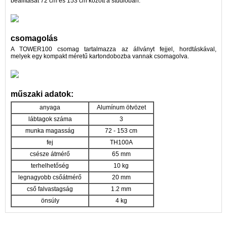
beállítását 72 cm és 153 cm között a stúdióban.
csomagolás
A TOWER100 csomag tartalmazza az állványt fejjel, hordtáskával,
melyek egy kompakt méretű kartondobozba vannak csomagolva.
műszaki adatok:
anyaga
Alumínum ötvözet
lábtagok száma
3
munka magasság
72 - 153 cm
fej
TH100A
csésze átmérő
65 mm
terhelhetőség
10 kg
legnagyobb csőátmérő
20 mm
cső falvastagság
1.2 mm
önsúly
4 kg