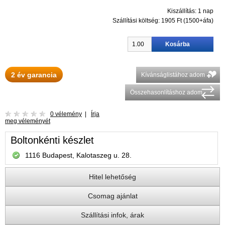
Kiszállítás: 1 nap
Szállítási költség:
1905 Ft (1500+áfa)
2 év garancia
Kívánságlistához adom
Összehasonlításhoz adom
0 vélemény
|
Írja
meg véleményét
Boltonkénti készlet
1116 Budapest, Kalotaszeg u. 28.
Hitel lehetőség
Csomag ajánlat
Szállítási infok, árak