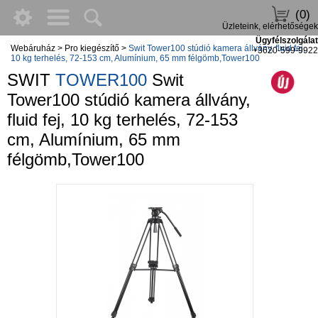
(0)
Üzleteink, elérhetőségek
Ügyfélszolgálat
Webáruház
>
Pro kiegészítő
>
Swit Tower100 stúdió kamera állvány, fluid fej,
+3620-599-9922
10 kg terhelés, 72-153 cm, Alumínium, 65 mm félgömb,Tower100
SWIT
TOWER100
Swit
Tower100 stúdió kamera állvány,
fluid fej, 10 kg terhelés, 72-153
cm, Alumínium, 65 mm
félgömb,Tower100