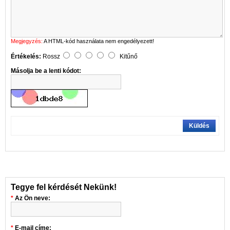
Megjegyzés:
A HTML-kód használata nem engedélyezett!
Értékelés:
Rossz
Kitűnő
Másolja be a lenti kódot:
Küldés
Tegye fel kérdését Nekünk!
Az Ön neve:
E-mail címe: