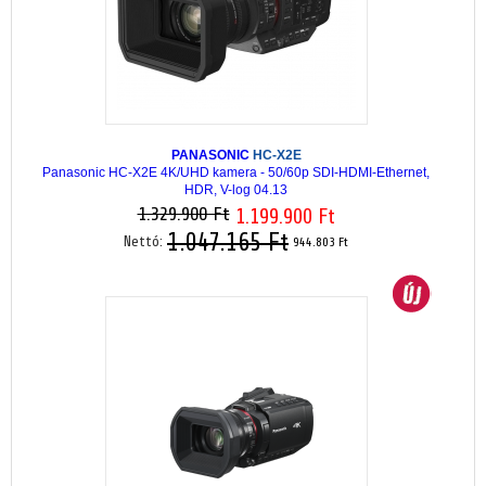
PANASONIC
HC-X2E
Panasonic HC-X2E 4K/UHD kamera - 50/60p SDI-HDMI-Ethernet,
HDR, V-log 04.13
1.329.900 Ft
1.199.900 Ft
1.047.165 Ft
Nettó:
944.803 Ft