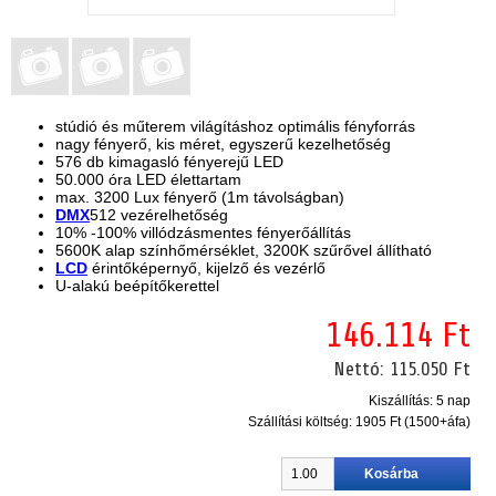
stúdió és műterem világításhoz optimális fényforrás
nagy fényerő, kis méret, egyszerű kezelhetőség
576 db
kimagasló fényerejű
LED
50.000 óra LED élettartam
max.
3200
Lux
fényerő (
1m
távolságban)
DMX
512
vezérelhetőség
10
%
-100
%
villódzásmentes fényerőállítás
5600K
alap színhőmérséklet,
3200K
szűrővel állítható
LCD
érintőképernyő
,
kijelző és vezérlő
U
-
alakú
beépítőkerettel
146.114 Ft
Nettó:
115.050 Ft
Kiszállítás: 5 nap
Szállítási költség:
1905 Ft (1500+áfa)