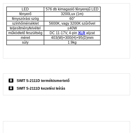
LED
576 db kimagasló fényerejű LED
fényerő
3200Lux (1m)
fényszórási szög
60°
színhőmérséklet
5600K, vagy 3200K szűrővel
teljesítményfelvétel
≤40W
működtető feszültség
DC 11-17V, 4-pin
XLR
aljzat
méret
403(W)×300(H)×95(D)mm
súly
1.9kg
SWIT S-2111D termékismertető
SWIT S-2111D kezelési leírás