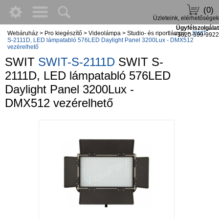
(0)
Üzleteink, elérhetőségek
Ügyfélszolgálat
Webáruház
>
Pro kiegészítő
>
Videolámpa
>
Studio- és riportlámpa
>
SWIT
+3620-599-9922
S-2111D, LED lámpatabló 576LED Daylight Panel 3200Lux - DMX512
vezérelhető
SWIT
SWIT-S-2111D
SWIT S-
2111D, LED lámpatabló 576LED
Daylight Panel 3200Lux -
DMX512 vezérelhető