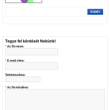
Küldés
Tegye fel kérdését Nekünk!
Az Ön neve:
E-mail címe:
Telefonszáma:
Az Ön kérdése: