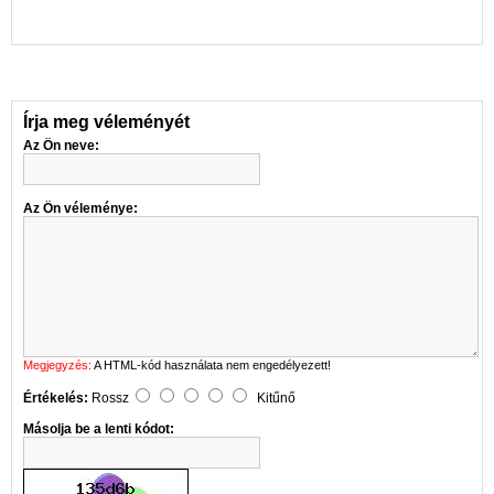
Írja meg véleményét
Az Ön neve:
Az Ön véleménye:
Megjegyzés:
A HTML-kód használata nem engedélyezett!
Értékelés:
Rossz
Kitűnő
Másolja be a lenti kódot: