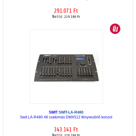
291.071 Ft
Nettó:
229.190 Ft
SWIT
SWIT-LA-R480
Swit LA-R480 48 csatornás DMX512 fényvezérlő konzol
343.141 Ft
Nettó:
270.190 Ft