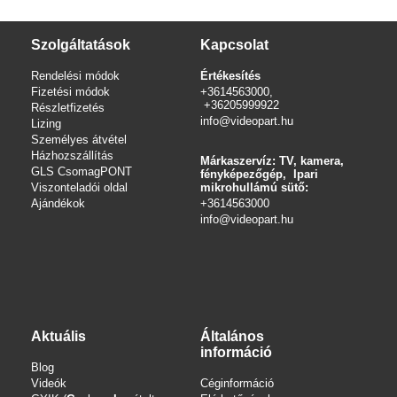
Szolgáltatások
Kapcsolat
Rendelési módok
Értékesítés
Fizetési módok
+3614563000,
+36205999922
Részletfizetés
info@videopart.hu
Lizing
Személyes átvétel
Házhozszállítás
Márkaszervíz: TV, kamera,
GLS CsomagPONT
fényképezőgép, Ipari
Viszonteladói oldal
mikrohullámú sütő:
Ajándékok
+3614563000
info
@videopart.hu
Aktuális
Általános
információ
Blog
Videók
Céginformáció