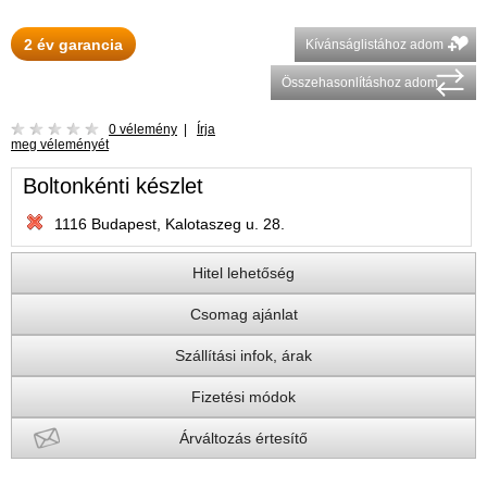
2 év garancia
Kívánságlistához adom
Összehasonlításhoz adom
0 vélemény
|
Írja
meg véleményét
Boltonkénti készlet
1116 Budapest, Kalotaszeg u. 28.
Hitel lehetőség
Csomag ajánlat
Szállítási infok, árak
Fizetési módok
Árváltozás értesítő