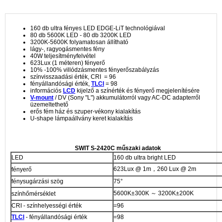
160 db ultra fényes LED EDGE-LiT technológiával
80 db 5600K LED - 80 db 3200K LED
3200K-5600K folyamatosan állítható
lágy-, ragyogásmentes fény
40W teljesítményfelvétel
623Lux (1 méteren) fényerő
10% -100% villódzásmentes fényerőszabályzás
színvisszaadási érték, CRI = 96
fényállandósági érték,
TLCI
= 98
információs
LCD
kijelző a színérték és fényerő megjelenítésére
V-mount
/ DV (Sony "L") akkumulátorról vagy AC-DC adapterről
üzemeltethető
erős fém ház és szuper-vékony kialakítás
U-shape lámpaállvány keret kialakítás
SWIT S-2420C műszaki adatok
LED
160 db ultra bright LED
623Lux @ 1m，260 Lux @ 2m
fényerő
fénysugárzási szög
75°
5600K±300K ～ 3200K±200K
színhőmérséklet
CRI - színhelyességi érték
=96
TLCI
- fényállandósági érték
=98