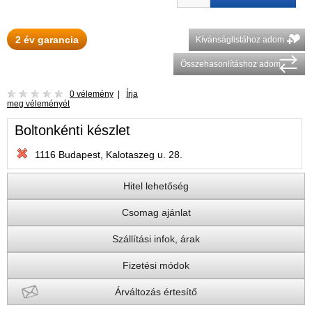
2 év garancia
Kívánságlistához adom
Összehasonlításhoz adom
0 vélemény
|
Írja
meg véleményét
Boltonkénti készlet
1116 Budapest, Kalotaszeg u. 28.
Hitel lehetőség
Csomag ajánlat
Szállítási infok, árak
Fizetési módok
Árváltozás értesítő