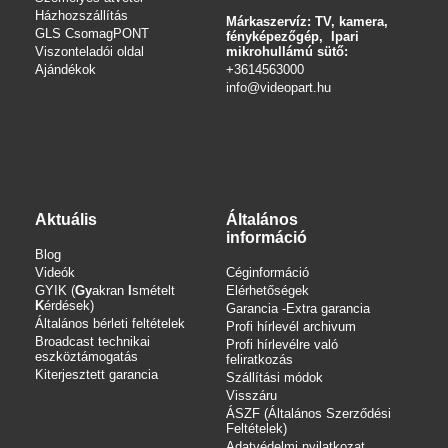
Házhozszállítás
Márkaszervíz: TV, kamera,
GLS CsomagPONT
fényképezőgép, Ipari
Viszonteladói oldal
mikrohullámú sütő:
Ajándékok
+3614563000
info
@videopart.hu
Aktuális
Általános
információ
Blog
Videók
Céginformáció
GYIK (
Gy
akran
I
smételt
Elérhetőségek
K
érdések)
Garancia -Extra garancia
Általános bérleti feltételek
Profi hírlevél archivum
Broadcast technikai
Profi hírlevélre való
eszköztámogatás
feliratkozás
Kiterjesztett garancia
Szállítási módok
Visszáru
ÁSZF (Általános Szerződési
Feltételek)
Adatvédelmi nyilatkozat