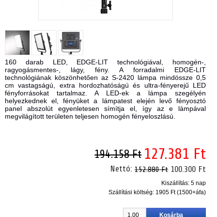
160 darab LED, EDGE-LIT technológiával, homogén-,
ragyogásmentes-, lágy, fény. A forradalmi EDGE-LIT
technológiának köszönhetően az S-2420 lámpa mindössze 0,5
cm vastagságú, extra hordozhatóságú és ultra-fényerejű LED
fényforrásokat tartalmaz. A LED-ek a lámpa szegélyén
helyezkednek el, fényüket a lámpatest elején levő fényosztó
panel abszolút egyenletesen símítja el, így az e lámpával
megvilágított területen teljesen homogén fényeloszlású.
127.381 Ft
194.158 Ft
Nettó:
100.300 Ft
152.880 Ft
Kiszállítás: 5 nap
Szállítási költség:
1905 Ft (1500+áfa)