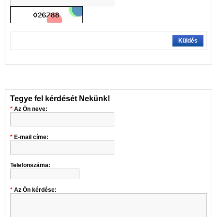
Küldés
Tegye fel kérdését Nekünk!
Az Ön neve:
E-mail címe:
Telefonszáma:
Az Ön kérdése: