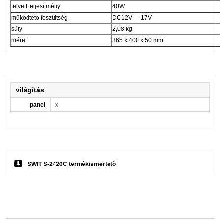
felvett teljesítmény
40W
működtető feszültség
DC12V — 17V
súly
2,08 kg
méret
365 x 400 x 50 mm
világítás
panel
x
SWIT S-2420C termékismertető