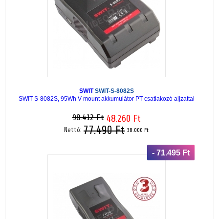
SWIT
SWIT-S-8082S
SWIT S-8082S, 95Wh V-mount akkumulátor PT csatlakozó aljzattal
98.412 Ft
48.260 Ft
77.490 Ft
Nettó:
38.000 Ft
- 71.495 Ft