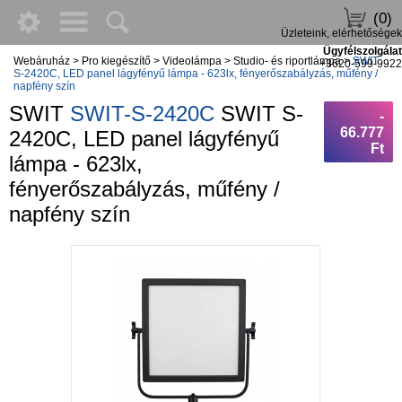
(0)
Üzleteink, elérhetőségek
Ügyfélszolgálat
Webáruház
>
Pro kiegészítő
>
Videolámpa
>
Studio- és riportlámpa
>
SWIT
+3620-599-9922
S-2420C, LED panel lágyfényű lámpa - 623lx, fényerőszabályzás, műfény /
napfény szín
SWIT
SWIT-S-2420C
SWIT S-
-
66.777
2420C, LED panel lágyfényű
Ft
lámpa - 623lx,
fényerőszabályzás, műfény /
napfény szín