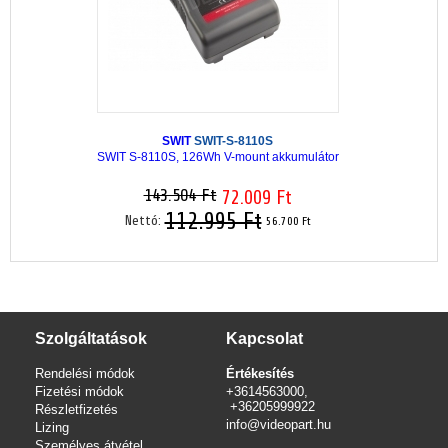
SWIT
SWIT-S-8110S
SWIT S-8110S, 126Wh V-mount akkumulátor
143.504 Ft
72.009 Ft
112.995 Ft
Nettó:
56.700 Ft
Szolgáltatások
Kapcsolat
Rendelési módok
Értékesítés
Fizetési módok
+3614563000,
+36205999922
Részletfizetés
info@videopart.hu
Lizing
Személyes átvétel