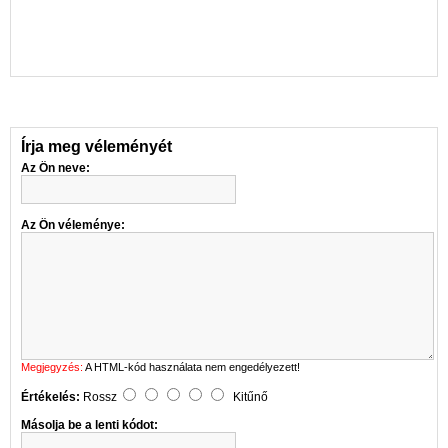
Írja meg véleményét
Az Ön neve:
Az Ön véleménye:
Megjegyzés:
A HTML-kód használata nem engedélyezett!
Értékelés:
Rossz
Kitűnő
Másolja be a lenti kódot: