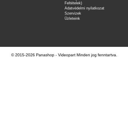
Feltételek)
Adatvédelmi nyilatkozat
Szervizek
Üzleteink
© 2015-2026 Panashop - Videopart Minden jog fenntartva.