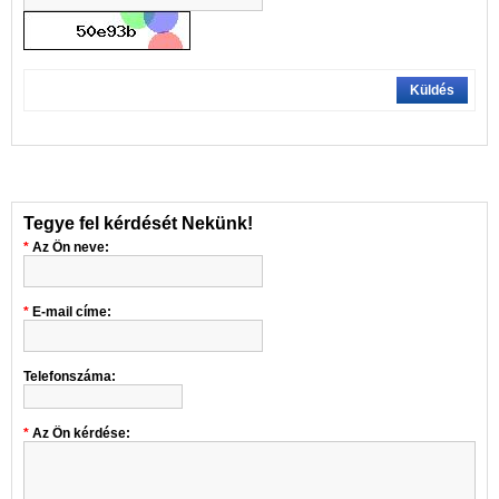
Küldés
Tegye fel kérdését Nekünk!
Az Ön neve:
E-mail címe:
Telefonszáma:
Az Ön kérdése: