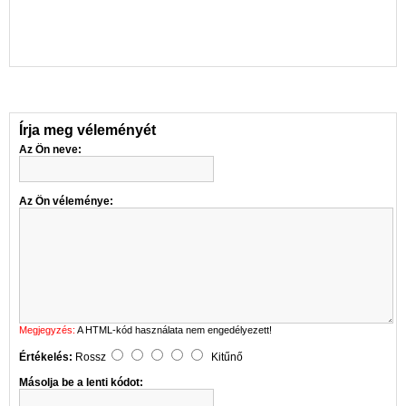
Írja meg véleményét
Az Ön neve:
Az Ön véleménye:
Megjegyzés:
A HTML-kód használata nem engedélyezett!
Értékelés:
Rossz
Kitűnő
Másolja be a lenti kódot: