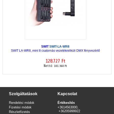
SWIT
SWIT-LA-WR8
SWIT LA-WR8, mini 8 csatornás vezetéknélküli DMX fényvezérlő
128.727 Ft
Nettó:
101.360 Ft
Szolgáltatások
Kapcsolat
Rendelési módok
Értékesítés
Fizetési módok
+3614563000,
+36205999922
Részletfizetés