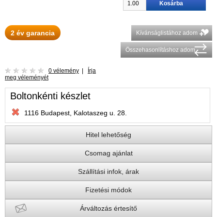
2 év garancia
Kívánságlistához adom
Összehasonlításhoz adom
0 vélemény
|
Írja
meg véleményét
Boltonkénti készlet
1116 Budapest, Kalotaszeg u. 28.
Hitel lehetőség
Csomag ajánlat
Szállítási infok, árak
Fizetési módok
Árváltozás értesítő