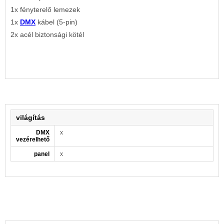
1x fényterelő lemezek
1x
DMX
kábel (5-pin)
2x acél biztonsági kötél
világítás
DMX
x
vezérelhető
panel
x