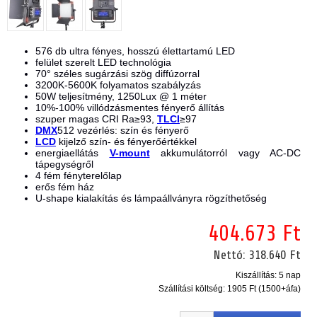
576 db ultra fényes, hosszú élettartamú LED
felület szerelt LED technológia
70° széles sugárzási szög diffúzorral
3200K-5600K folyamatos szabályzás
50W teljesítmény, 1250Lux @ 1 méter
10%-100% villódzásmentes fényerő állítás
szuper magas CRI Ra≥93,
TLCI
≥97
DMX
512 vezérlés: szín és fényerő
LCD
kijelző szín- és fényerőértékkel
energiaellátás
V-mount
akkumulátorról vagy AC-DC
tápegységről
4 fém fényterelőlap
erős fém ház
U-shape kialakítás és lámpaállványra rögzíthetőség
404.673 Ft
Nettó:
318.640 Ft
Kiszállítás: 5 nap
Szállítási költség:
1905 Ft (1500+áfa)