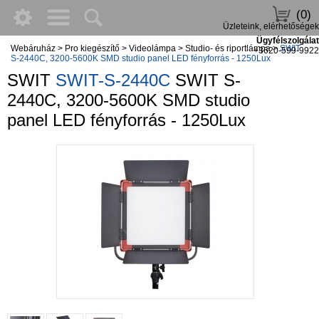
(0)
Üzleteink, elérhetőségek
Ügyfélszolgálat
Webáruház
>
Pro kiegészítő
>
Videolámpa
>
Studio- és riportlámpa
>
SWIT
+3620-599-9922
S-2440C, 3200-5600K SMD studio panel LED fényforrás - 1250Lux
SWIT
SWIT-S-2440C
SWIT S-
2440C, 3200-5600K SMD studio
panel LED fényforrás - 1250Lux