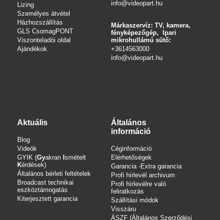
info@videopart.hu
Lizing
Személyes átvétel
Házhozszállítás
Márkaszervíz: TV, kamera,
GLS CsomagPONT
fényképezőgép, Ipari
Viszonteladói oldal
mikrohullámú sütő:
Ajándékok
+3614563000
info
@videopart.hu
Aktuális
Általános
információ
Blog
Videók
Céginformáció
GYIK (
Gy
akran
I
smételt
Elérhetőségek
K
érdések)
Garancia -Extra garancia
Általános bérleti feltételek
Profi hírlevél archivum
Broadcast technikai
Profi hírlevélre való
eszköztámogatás
feliratkozás
Kiterjesztett garancia
Szállítási módok
Visszáru
ÁSZF (Általános Szerződési