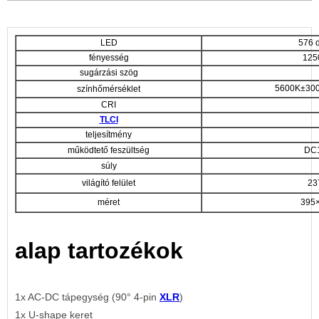
LED
576 
fényesség
125
sugárzási szög
5600K±30
színhőmérséklet
CRI
TLCI
teljesítmény
működtető feszültség
DC
súly
világító felület
23
méret
395
alap tartozékok
1x AC-DC tápegység (90° 4-pin
XLR
)
1x U-shape keret