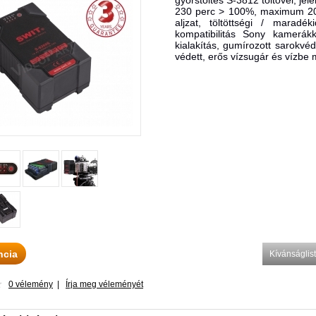
gyorstöltés S-3812 töltővel, jel
230 perc > 100%, maximum 20
aljzat, töltöttségi / maradé
kompatibilitás Sony kamerákka
kialakítás, gumírozott sarokvéd
védett, erős vízsugár és vízbe 
ncia
Kívánságli
0 vélemény
|
Írja meg véleményét