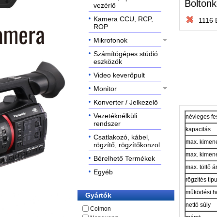
Boltonk
vezérlő
Kamera CCU, RCP,
1116 
ROP
Mikrofonok
Számítógépes stúdió
eszközök
Video keverőpult
Monitor
Konverter / Jelkezelő
Vezetéknélküli
névleges fe
rendszer
kapacitás
Csatlakozó, kábel,
max. kimene
rögzítő, rögzítőkonzol
max. kimene
Bérelhető Termékek
max. töltő 
Egyéb
rögzítés típ
működési h
Gyártók
nettó súly
Colmon