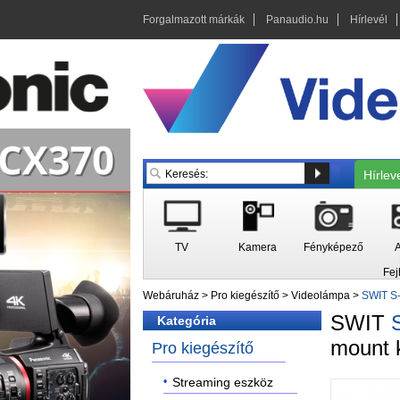
Forgalmazott márkák
Panaudio.hu
Hírlevél
Hírlev
TV
Kamera
Fényképező
A
Fej
Webáruház
>
Pro kiegészítő
>
Videolámpa
>
SWIT S-
SWIT
Kategória
mount 
Pro kiegészítő
Streaming eszköz