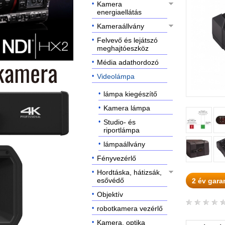
Kamera
energiaellátás
Kameraállvány
Felvevő és lejátszó
meghajtóeszköz
Média adathordozó
Videolámpa
lámpa kiegészítő
Kamera lámpa
Studio- és
riportlámpa
lámpaállvány
Fényvezérlő
Hordtáska, hátizsák,
esővédő
2 év gara
Objektív
robotkamera vezérlő
Kamera, optika