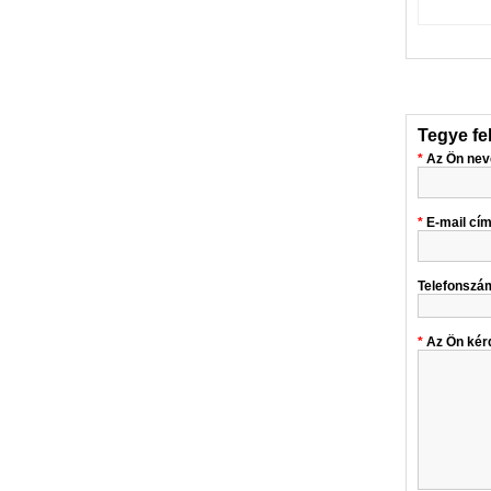
Tegye fe
Az Ön nev
E-mail cí
Telefonszá
Az Ön kér