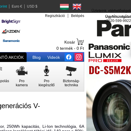
orint
Euro €
USD $
Üzleteink, elérhetőségek
Regisztráció
Belépés
Ügyfélszolgálat
+3620-599-9922
Kosár
0 termék - 0 Ft
TŐ AKCIÓK
Blog
Videók
polás
Pro
Pro
Biztonság-
kamera
kiegészítő
technika
enerációs V-
r, 250Wh kapacitás, Li-Ion technológia, 6A