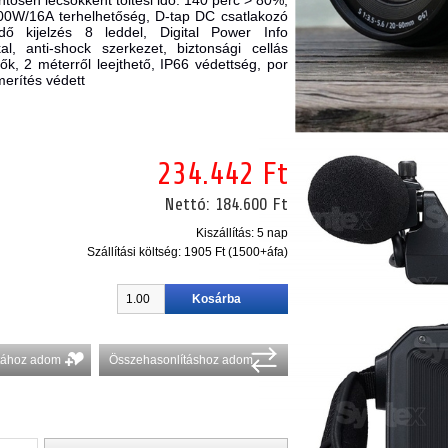
entősen lecsökkent töltési idő: 140 perc > 80%;
0W/16A terhelhetőség, D-tap DC csatlakozó
kidő kijelzés 8 leddel, Digital Power Info
l, anti-shock szerkezet, biztonsági cellás
ők, 2 méterről leejthető, IP66 védettség, por
merítés védett
234.442 Ft
Nettó:
184.600 Ft
Kiszállítás: 5 nap
Szállítási költség:
1905 Ft (1500+áfa)
stához adom
Összehasonlításhoz adom