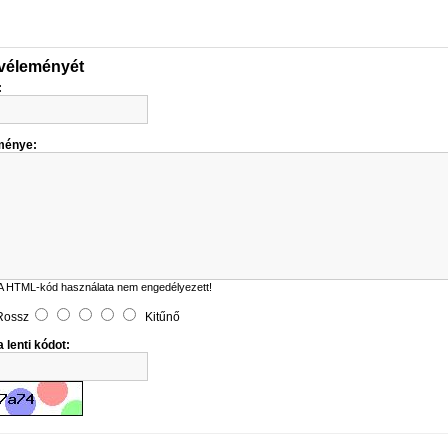
 véleményét
:
ménye:
A HTML-kód használata nem engedélyezett!
Rossz
Kitűnő
 lenti kódot: