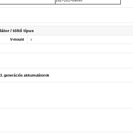
162×101×69mm
tor / töltő típus
V-mount
x
3. generációs akkumulátorok