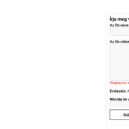
Írja meg
Az Ön neve
Az Ön véle
Megjegyzés:
Értékelés:
Másolja be a