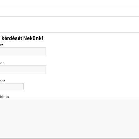
l kérdését Nekünk!
e:
me:
ma:
dése: