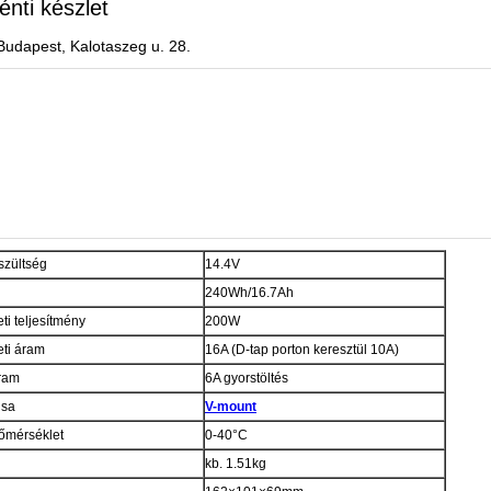
énti készlet
Budapest, Kalotaszeg u. 28.
szültség
14.4V
240Wh/16.7Ah
ti teljesítmény
200W
ti áram
16A (D-tap porton keresztül 10A)
áram
6A gyorstöltés
usa
V-mount
őmérséklet
0-40°C
kb. 1.51kg