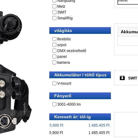
méret
Nanguang
Metz
SWIT
SmallRig
világítás
Akkumulá
flexibilis
szpot
DMX vezérelhető
panel
kamera
Akkumulátor / töltő típus
SWIT 
V-mount
Fényerő
3001-4000 lm
Keresett ár: tól-ig
5.900 Ft
1.485.405 Ft
5.900 Ft
1.485.405 Ft