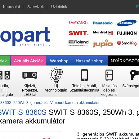
Kapcsolat
Szervizek
Üzleteink
F
elek
Aktuális Akciók
Webshop
Használt shop
NYÁRKÖSZÖN
udio,
Kijelző,
Új
Telefon, Mobil,
Háztartási
Szépségá
HiFi,
Projektor,
technológiák
Számítástechnika
gép és
hallgató
LED-fal
kiegészítő
8360S, 250Wh 3. generációs V-mount kamera akkumulátor
SWIT-S-8360S
SWIT S-8360S, 250Wh 3. g
kamera akkumulátor
3. generációs SWIT akkumuláto