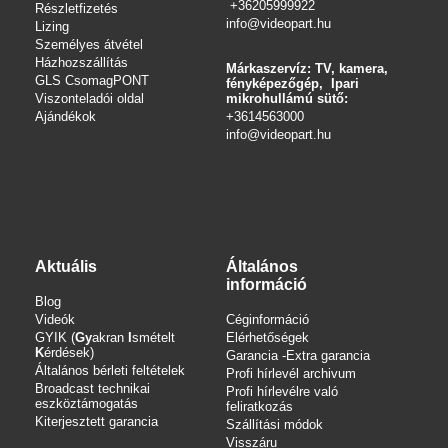
+36205999922
Részletfizetés
info@videopart.hu
Lizing
Személyes átvétel
Házhozszállítás
Márkaszervíz: TV, kamera,
GLS CsomagPONT
fényképezőgép, Ipari
Viszonteladói oldal
mikrohullámú sütő:
Ajándékok
+3614563000
info
@videopart.hu
Aktuális
Általános
információ
Blog
Videók
Céginformáció
GYIK (
Gy
akran
I
smételt
Elérhetőségek
K
érdések)
Garancia -Extra garancia
Általános bérleti feltételek
Profi hírlevél archivum
Broadcast technikai
Profi hírlevélre való
eszköztámogatás
feliratkozás
Kiterjesztett garancia
Szállítási módok
Visszáru