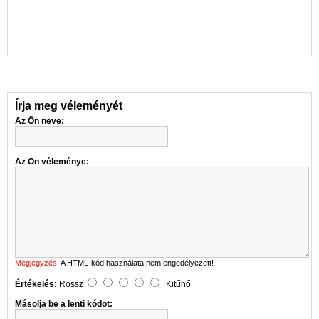
Írja meg véleményét
Az Ön neve:
Az Ön véleménye:
Megjegyzés:
A HTML-kód használata nem engedélyezett!
Értékelés:
Rossz
Kitűnő
Másolja be a lenti kódot: