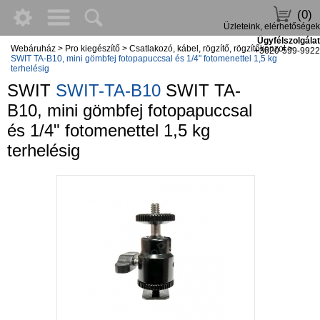
(0)
Üzleteink, elérhetőségek
Ügyfélszolgálat
Webáruház
>
Pro kiegészítő
>
Csatlakozó, kábel, rögzítő, rögzítőkonzol
>
+3620-599-9922
SWIT TA-B10, mini gömbfej fotopapuccsal és 1/4" fotomenettel 1,5 kg
terhelésig
SWIT
SWIT-TA-B10
SWIT TA-
B10, mini gömbfej fotopapuccsal
és 1/4" fotomenettel 1,5 kg
terhelésig