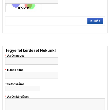
Küldés
Tegye fel kérdését Nekünk!
Az Ön neve:
E-mail címe:
Telefonszáma:
Az Ön kérdése: