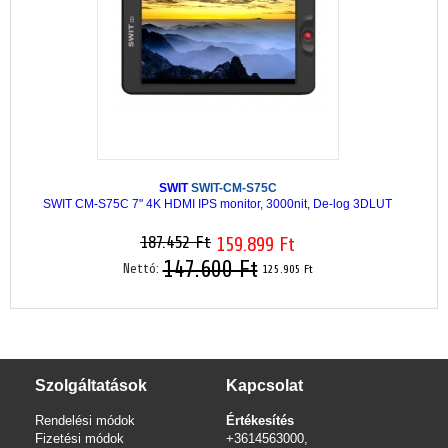
SWIT
SWIT-CM-S75C
SWIT CM-S75C 7" 4K HDMI IPS monitor, 3000nit, De-log 3DLUT
187.452 Ft
159.899 Ft
147.600 Ft
Nettó:
125.905 Ft
Szolgáltatások
Kapcsolat
Rendelési módok
Értékesítés
Fizetési módok
+3614563000,