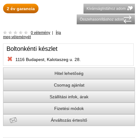
2 év garancia
Kívánságlistához adom
Összehasonlításhoz adom
0 vélemény
|
Írja
meg véleményét
Boltonkénti készlet
1116 Budapest, Kalotaszeg u. 28.
Hitel lehetőség
Csomag ajánlat
Szállítási infok, árak
Fizetési módok
Árváltozás értesítő