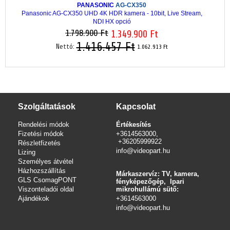
PANASONIC
AG-CX350
Panasonic AG-CX350 UHD 4K HDR kamera - 10bit, Live Stream,
NDI HX opció
1.798.900 Ft
1.349.900 Ft
1.416.457 Ft
Nettó:
1.062.913 Ft
Szolgáltatások
Kapcsolat
Rendelési módok
Értékesítés
Fizetési módok
+3614563000,
+36205999922
Részletfizetés
info@videopart.hu
Lizing
Személyes átvétel
Házhozszállítás
Márkaszervíz: TV, kamera,
GLS CsomagPONT
fényképezőgép, Ipari
Viszonteladói oldal
mikrohullámú sütő:
Ajándékok
+3614563000
info
@videopart.hu