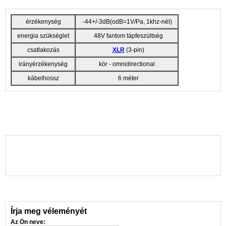
érzékenység
-44+/-3dB(odB=1V/Pa, 1khz-nél)
energia szükséglet
48V fantom tápfeszültség
csatlakozás
XLR
(3-pin)
irányérzékenység
kör - omnidirectional
kábelhossz
6 méter
Írja meg véleményét
Az Ön neve: