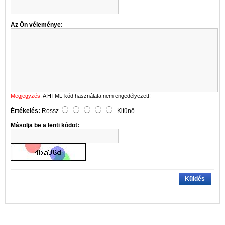
Az Ön véleménye:
Megjegyzés:
A HTML-kód használata nem engedélyezett!
Értékelés:
Rossz
Kitűnő
Másolja be a lenti kódot:
Küldés