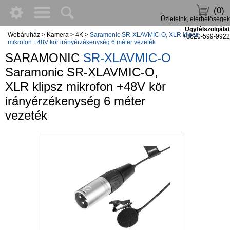
(0)
Üzleteink, elérhetőségek
Ügyfélszolgálat
Webáruház
>
Kamera
>
4K
>
Saramonic SR-XLAVMIC-O, XLR klipsz
+3620-599-9922
mikrofon +48V kör irányérzékenység 6 méter vezeték
SARAMONIC
SR-XLAVMIC-O
Saramonic SR-XLAVMIC-O,
XLR klipsz mikrofon +48V kör
irányérzékenység 6 méter
vezeték