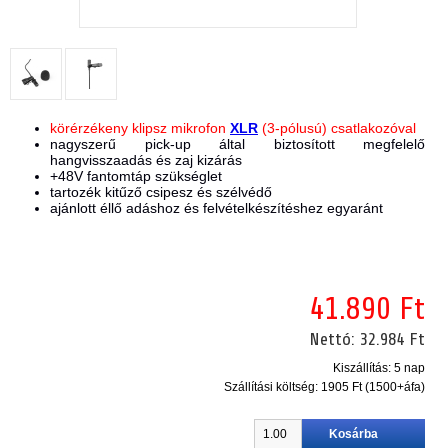
körérzékeny klipsz mikrofon
XLR
(3-pólusú) csatlakozóval
nagyszerű pick-up által biztosított megfelelő
hangvisszaadás és zaj kizárás
+48V fantomtáp szükséglet
tartozék kitűző csipesz és szélvédő
ajánlott éllő adáshoz és felvételkészítéshez egyaránt
41.890 Ft
Nettó:
32.984 Ft
Kiszállítás: 5 nap
Szállítási költség:
1905 Ft (1500+áfa)