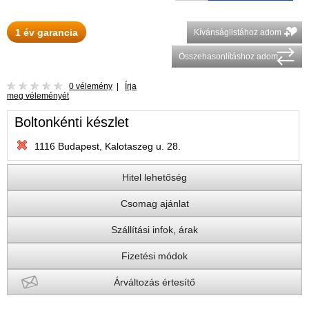
1 év garancia
Kívánságlistához adom
Összehasonlításhoz adom
0 vélemény
|
Írja
meg véleményét
Boltonkénti készlet
1116 Budapest, Kalotaszeg u. 28.
Hitel lehetőség
Csomag ajánlat
Szállítási infok, árak
Fizetési módok
Árváltozás értesítő