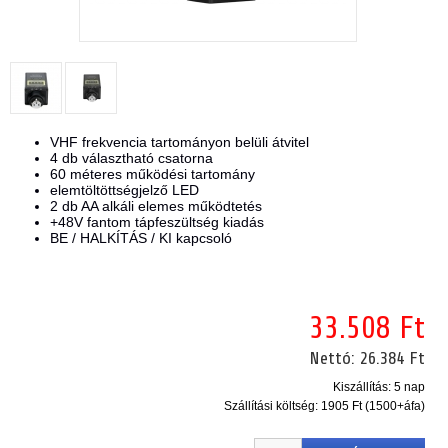
VHF frekvencia tartományon belüli átvitel
4 db választható csatorna
60 méteres működési tartomány
elemtöltöttségjelző LED
2 db AA alkáli elemes működtetés
+48V fantom tápfeszültség kiadás
BE / HALKÍTÁS / KI kapcsoló
33.508 Ft
Nettó:
26.384 Ft
Kiszállítás: 5 nap
Szállítási költség:
1905 Ft (1500+áfa)