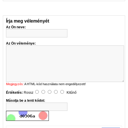
Írja meg véleményét
Az Ön neve:
Az Ön véleménye:
Megjegyzés:
A HTML-kód használata nem engedélyezett!
Értékelés:
Rossz
Kitűnő
Másolja be a lenti kódot: