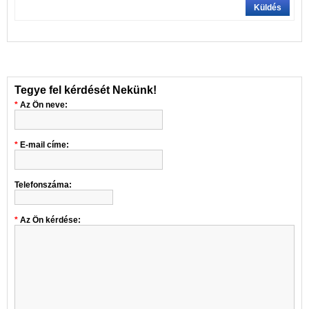
Küldés
Tegye fel kérdését Nekünk!
Az Ön neve:
E-mail címe:
Telefonszáma:
Az Ön kérdése: