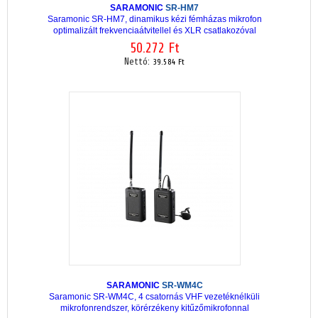
SARAMONIC
SR-HM7
Saramonic SR-HM7, dinamikus kézi fémházas mikrofon
optimalizált frekvenciaátvitellel és XLR csatlakozóval
50.272 Ft
Nettó:
39.584 Ft
SARAMONIC
SR-WM4C
Saramonic SR-WM4C, 4 csatornás VHF vezetéknélküli
mikrofonrendszer, körérzékeny kitűzőmikrofonnal