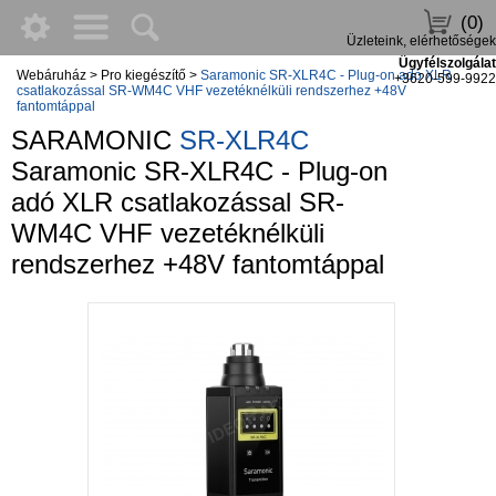
(0)
Üzleteink, elérhetőségek
Ügyfélszolgálat
Webáruház
>
Pro kiegészítő
>
Saramonic SR-XLR4C - Plug-on adó XLR
+3620-599-9922
csatlakozással SR-WM4C VHF vezetéknélküli rendszerhez +48V
fantomtáppal
SARAMONIC
SR-XLR4C
Saramonic SR-XLR4C - Plug-on
adó XLR csatlakozással SR-
WM4C VHF vezetéknélküli
rendszerhez +48V fantomtáppal