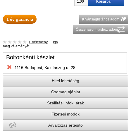
1 év garancia
Kívánságlistához adom
Összehasonlításhoz adom
0 vélemény
|
Írja
meg véleményét
Boltonkénti készlet
1116 Budapest, Kalotaszeg u. 28.
Hitel lehetőség
Csomag ajánlat
Szállítási infok, árak
Fizetési módok
Árváltozás értesítő