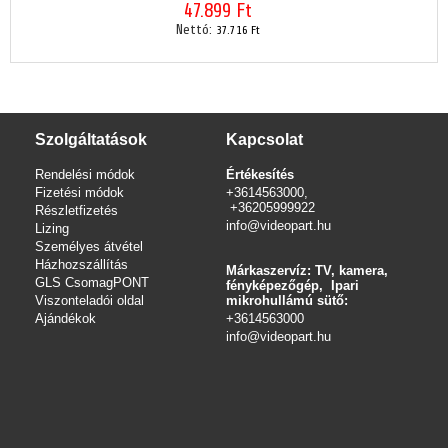
47.899 Ft
Nettó:
37.716 Ft
Szolgáltatások
Kapcsolat
Rendelési módok
Értékesítés
Fizetési módok
+3614563000,
+36205999922
Részletfizetés
info@videopart.hu
Lizing
Személyes átvétel
Házhozszállítás
Márkaszervíz: TV, kamera,
GLS CsomagPONT
fényképezőgép, Ipari
Viszonteladói oldal
mikrohullámú sütő:
Ajándékok
+3614563000
info
@videopart.hu