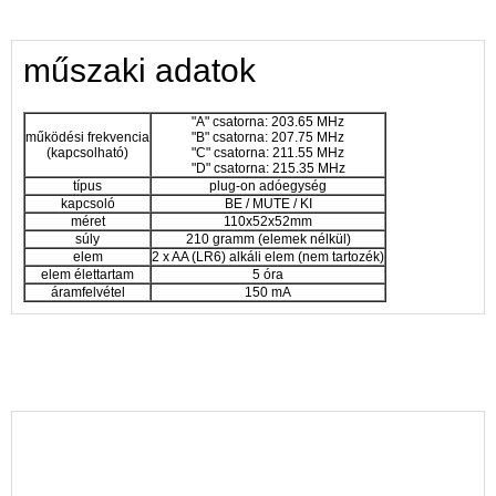
műszaki adatok
"A" csatorna: 203.65 MHz
működési frekvencia
"B" csatorna: 207.75 MHz
(kapcsolható)
"C" csatorna: 211.55 MHz
"D" csatorna: 215.35 MHz
típus
plug-on adóegység
kapcsoló
BE / MUTE / KI
méret
110x52x52mm
súly
210 gramm (elemek nélkül)
elem
2 x AA (LR6) alkáli elem (nem tartozék)
elem élettartam
5 óra
áramfelvétel
150 mA