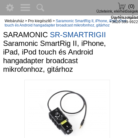
(0)
Üzleteink, elérhetőségek
Ügyfélszolgálat
Webáruház
>
Pro kiegészítő
>
Saramonic SmartRig II, iPhone, iPad, iPod
+3620-599-9922
touch és Android hangadapter broadcast mikrofonhoz, gitárhoz
SARAMONIC
SR-SMARTRIGII
Saramonic SmartRig II, iPhone,
iPad, iPod touch és Android
hangadapter broadcast
mikrofonhoz, gitárhoz