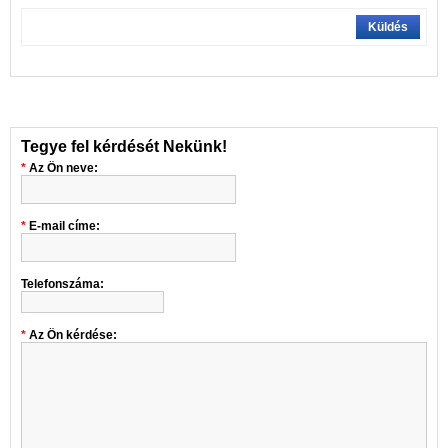
Küldés
Tegye fel kérdését Nekünk!
Az Ön neve:
E-mail címe:
Telefonszáma:
Az Ön kérdése: