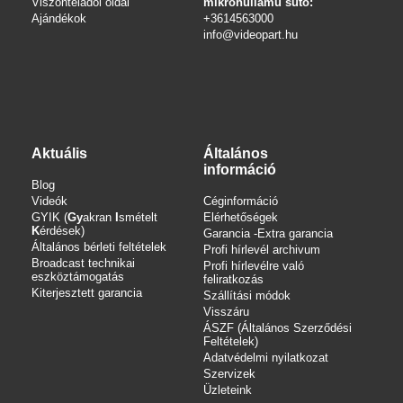
Viszonteladói oldal
mikrohullámú sütő:
Ajándékok
+3614563000
info
@videopart.hu
Aktuális
Általános
információ
Blog
Videók
Céginformáció
GYIK (
Gy
akran
I
smételt
Elérhetőségek
K
érdések)
Garancia -Extra garancia
Általános bérleti feltételek
Profi hírlevél archivum
Broadcast technikai
Profi hírlevélre való
eszköztámogatás
feliratkozás
Kiterjesztett garancia
Szállítási módok
Visszáru
ÁSZF (Általános Szerződési
Feltételek)
Adatvédelmi nyilatkozat
Szervizek
Üzleteink