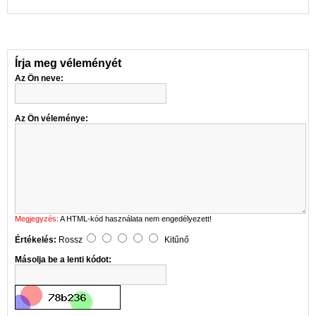
Írja meg véleményét
Az Ön neve:
Az Ön véleménye:
Megjegyzés:
A HTML-kód használata nem engedélyezett!
Értékelés:
Rossz
Kitűnő
Másolja be a lenti kódot: