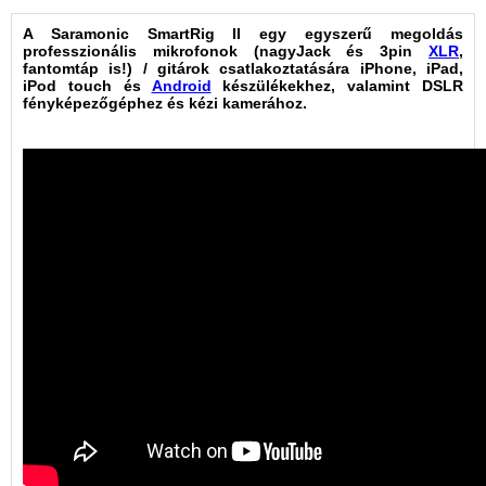
A Saramonic SmartRig II egy egyszerű megoldás
professzionális mikrofonok (nagyJack és 3pin
XLR
,
fantomtáp is!) / gitárok csatlakoztatására iPhone, iPad,
iPod touch és
Android
készülékekhez, valamint DSLR
fényképezőgéphez és kézi kamerához.