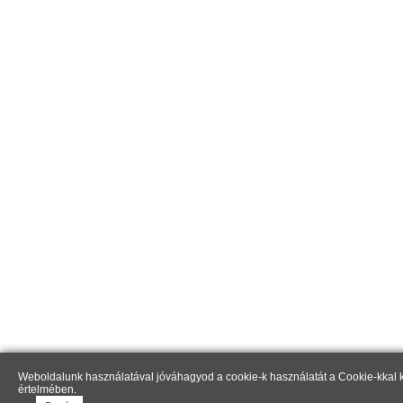
Weboldalunk használatával jóváhagyod a cookie-k használatát a Cookie-kkal k
értelmében.