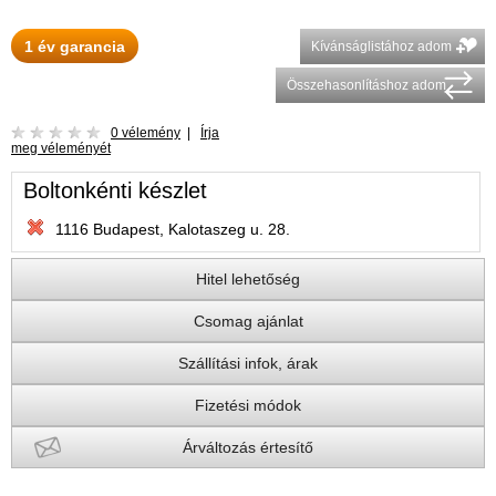
1 év garancia
Kívánságlistához adom
Összehasonlításhoz adom
0 vélemény
|
Írja
meg véleményét
Boltonkénti készlet
1116 Budapest, Kalotaszeg u. 28.
Hitel lehetőség
Csomag ajánlat
Szállítási infok, árak
Fizetési módok
Árváltozás értesítő