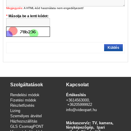
Megjegyzés:
A HTML-kód használata nem engedélyezett!
Másolja be a lenti kódot:
Küldés
Szolgáltatások
Kapcsolat
Rendelési módok
Értékesítés
Fizetési módok
+3614563000,
+36205999922
Részletfizetés
info@videopart.hu
Lizing
Személyes átvétel
Házhozszállítás
Márkaszervíz: TV, kamera,
GLS CsomagPONT
fényképezőgép, Ipari