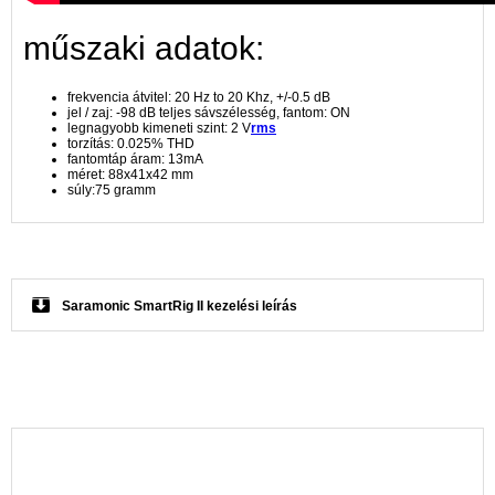
műszaki adatok:
frekvencia átvitel: 20 Hz to 20 Khz, +/-0.5 dB
jel / zaj: -98 dB teljes sávszélesség, fantom: ON
legnagyobb kimeneti szint: 2 V
rms
torzítás: 0.025% THD
fantomtáp áram: 13mA
méret: 88x41x42 mm
súly:75 gramm
Saramonic SmartRig II kezelési leírás