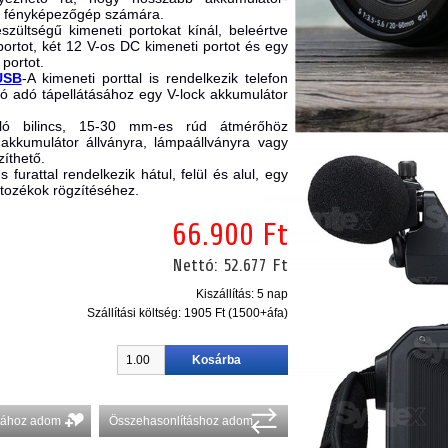
 a fényképezőgép számára.
szültségű kimeneti portokat kínál, beleértve
ortot, két 12 V-os DC kimeneti portot és egy
portot.
USB
-A kimeneti porttal is rendelkezik telefon
eó adó tápellátásához egy V-lock akkumulátor
lló bilincs, 15-30 mm-es rúd átmérőhöz
k akkumulátor állványra, lámpaállványra vagy
íthető.
furattal rendelkezik hátul, felül és alul, egy
tozékok rögzítéséhez.
66.900 Ft
Nettó:
52.677 Ft
Kiszállítás: 5 nap
Szállítási költség:
1905 Ft (1500+áfa)
stához adom
Összehasonlításhoz adom