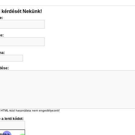
l kérdését Nekünk!
e:
me:
ma:
dése:
 HTML-kód használata nem engedélyezett!
 a lenti kódot: