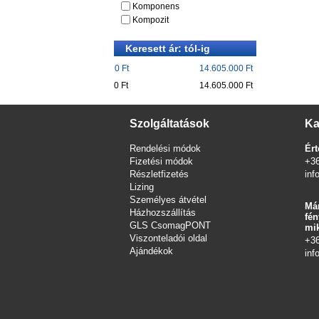
Komponens
Kompozit
Keresett ár: tól-ig
0 Ft
14.605.000 Ft
0 Ft
14.605.000 Ft
Szolgáltatások
Ka
Rendelési módok
Ért
Fizetési módok
+3
Részletfizetés
inf
Lizing
Személyes átvétel
Már
Házhozszállítás
fén
GLS CsomagPONT
mik
Viszonteladói oldal
+3
Ajándékok
inf