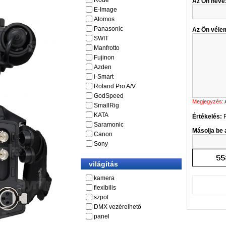
Rode
Az Ön neve
E-Image
Atomos
Panasonic
Az Ön véle
SWIT
Manfrotto
Fujinon
Azden
i-Smart
Roland Pro A/V
GodSpeed
Megjegyzés:
SmallRig
KATA
Értékelés:
Saramonic
Másolja be a
Canon
Sony
világítás
kamera
flexibilis
szpot
DMX vezérelhető
panel