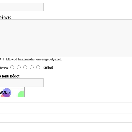
:
ménye:
A HTML-kód használata nem engedélyezett!
Rossz
Kitűnő
 lenti kódot: