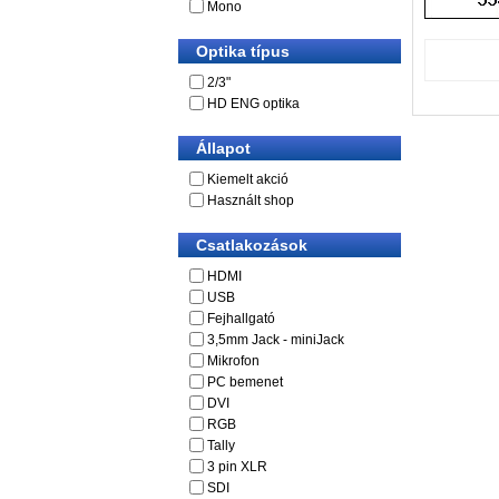
Mono
Optika típus
2/3"
HD ENG optika
Állapot
Kiemelt akció
Használt shop
Csatlakozások
HDMI
USB
Fejhallgató
3,5mm Jack - miniJack
Mikrofon
PC bemenet
DVI
RGB
Tally
3 pin XLR
SDI