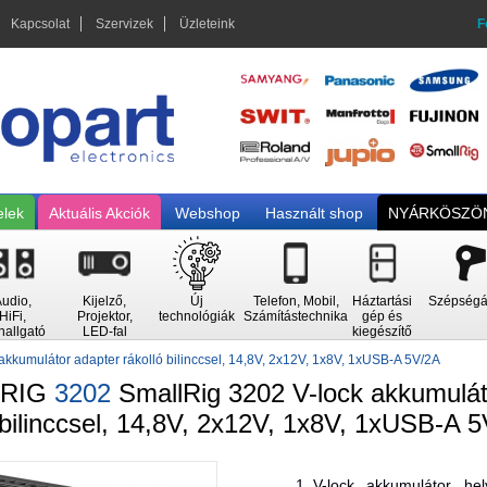
Kapcsolat
Szervizek
Üzleteink
F
elek
Aktuális Akciók
Webshop
Használt shop
NYÁRKÖSZÖN
udio,
Kijelző,
Új
Telefon, Mobil,
Háztartási
Szépségá
HiFi,
Projektor,
technológiák
Számítástechnika
gép és
hallgató
LED-fal
kiegészítő
akkumulátor adapter rákolló bilinccsel, 14,8V, 2x12V, 1x8V, 1xUSB-A 5V/2A
LRIG
3202
SmallRig 3202 V-lock akkumulát
 bilinccsel, 14,8V, 2x12V, 1x8V, 1xUSB-A 
V-lock akkumulátor he