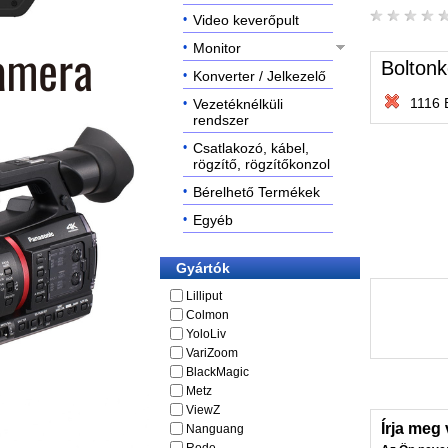
Video keverőpult
Monitor
Boltonk
Konverter / Jelkezelő
1116 
Vezetéknélküli
rendszer
Csatlakozó, kábel,
rögzítő, rögzítőkonzol
Bérelhető Termékek
Egyéb
Gyártók
Lilliput
Colmon
YoloLiv
VariZoom
BlackMagic
Metz
ViewZ
Írja meg
Nanguang