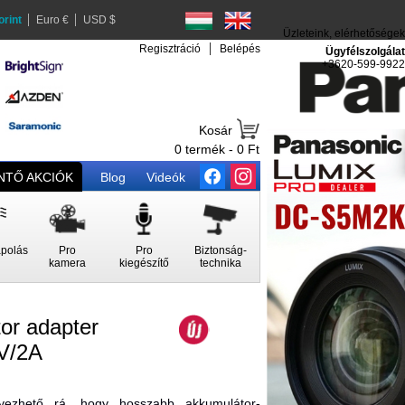
orint
Euro €
USD $
Üzleteink, elérhetőségek
Regisztráció
Belépés
Ügyfélszolgálat
+3620-599-9922
Kosár
0 termék - 0 Ft
TŐ AKCIÓK
Blog
Videók
polás
Pro
Pro
Biztonság-
kamera
kiegészítő
technika
or adapter
5V/2A
lyezhető rá, hogy hosszabb akkumulátor-