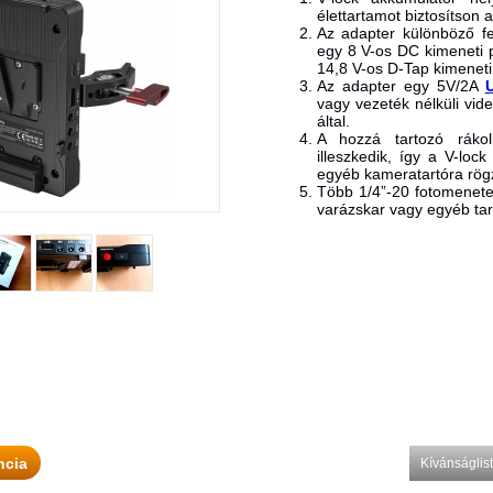
élettartamot biztosítson
Az adapter különböző fe
egy 8 V-os DC kimeneti p
14,8 V-os D-Tap kimeneti 
Az adapter egy 5V/2A
vagy vezeték nélküli vid
által.
A hozzá tartozó ráko
illeszkedik, így a V-loc
egyéb kameratartóra rögz
Több 1/4”-20 fotomenetes 
varázskar vagy egyéb tar
ncia
Kívánságli