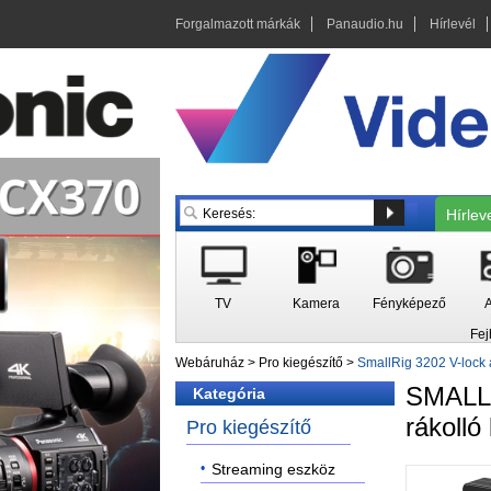
Forgalmazott márkák
Panaudio.hu
Hírlevél
Hírlev
TV
Kamera
Fényképező
A
Fej
Webáruház
>
Pro kiegészítő
>
SmallRig 3202 V-lock 
SMAL
Kategória
rákolló
Pro kiegészítő
Streaming eszköz