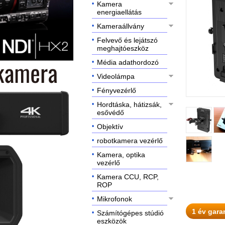
Kamera
energiaellátás
Kameraállvány
Felvevő és lejátszó
meghajtóeszköz
Média adathordozó
Videolámpa
Fényvezérlő
Hordtáska, hátizsák,
esővédő
Objektív
robotkamera vezérlő
Kamera, optika
vezérlő
Kamera CCU, RCP,
ROP
Mikrofonok
1 év gara
Számítógépes stúdió
eszközök