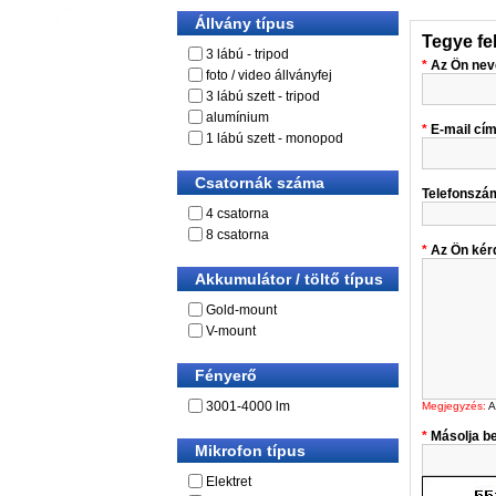
Állvány típus
Tegye fe
3 lábú - tripod
Az Ön nev
foto / video állványfej
3 lábú szett - tripod
alumínium
E-mail cí
1 lábú szett - monopod
Csatornák száma
Telefonszá
4 csatorna
8 csatorna
Az Ön kér
Akkumulátor / töltő típus
Gold-mount
V-mount
Fényerő
3001-4000 lm
Megjegyzés:
A
Másolja be
Mikrofon típus
Elektret