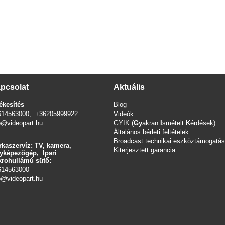
pcsolat
Aktuális
ékesítés
Blog
614563000, +36205999922
Videók
o@videopart.hu
GYIK (
Gy
akran
I
smételt
K
érdések)
Általános bérleti feltételek
Broadcast technikai eszköztámogatás
kaszervíz: TV, kamera,
Kiterjesztett garancia
yképezőgép, Ipari
rohullámú sütő:
614563000
o
@videopart.hu