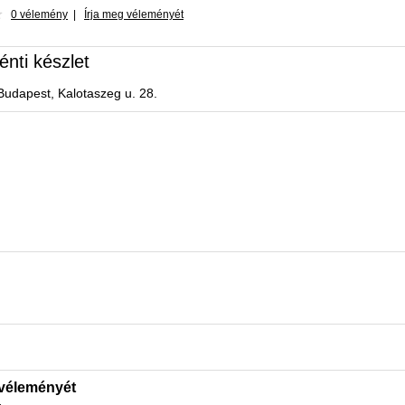
0 vélemény
|
Írja meg véleményét
énti készlet
Budapest, Kalotaszeg u. 28.
 véleményét