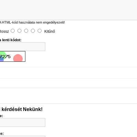
A HTML-kód használata nem engedélyezett!
Rossz
Kitűnő
 lenti kódot:
l kérdését Nekünk!
e:
me: