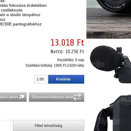
gás
lódás fokozása érdekében
 csatlakozás
ható a stúdió lámpához
hoz
E/30E pantográfokhoz
13.018 Ft
Nettó:
10.250 Ft
Kiszállítás: 5 nap
Szállítási költség:
1905 Ft (1500+áfa)
stához adom
Összehasonlításhoz adom
Hitel lehetőség