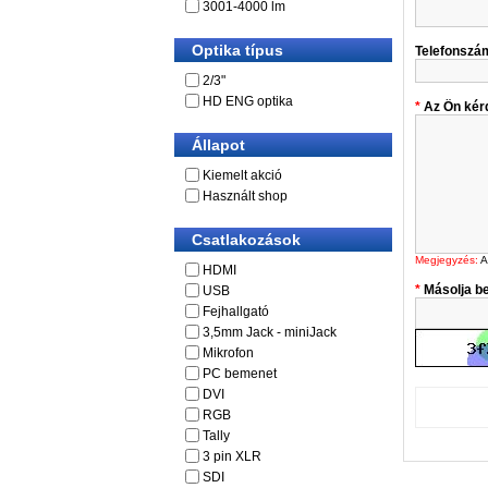
3001-4000 lm
Optika típus
Telefonszá
2/3"
HD ENG optika
Az Ön kér
Állapot
Kiemelt akció
Használt shop
Csatlakozások
Megjegyzés:
A
HDMI
Másolja be
USB
Fejhallgató
3,5mm Jack - miniJack
Mikrofon
PC bemenet
DVI
RGB
Tally
3 pin XLR
SDI