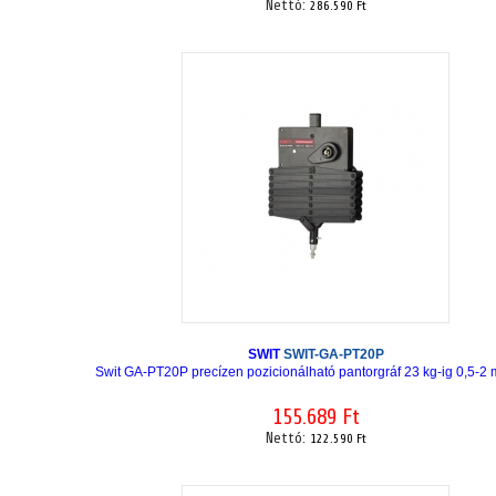
Nettó:
286.590 Ft
SWIT
SWIT-GA-PT20P
Swit GA-PT20P precízen pozicionálható pantorgráf 23 kg-ig 0,5-2 
155.689 Ft
Nettó:
122.590 Ft