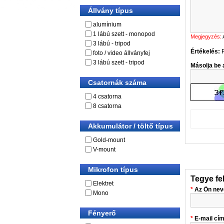
Állvány típus
alumínium
1 lábú szett - monopod
Megjegyzés:
3 lábú - tripod
Értékelés:
foto / video állványfej
3 lábú szett - tripod
Másolja be a
Csatornák száma
4 csatorna
8 csatorna
Akkumulátor / töltő típus
Gold-mount
V-mount
Mikrofon típus
Tegye fe
Elektret
Az Ön nev
Mono
Fényerő
E-mail cí