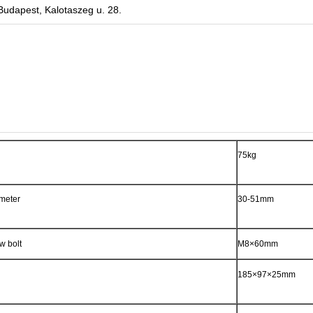
Budapest, Kalotaszeg u. 28.
75kg
ameter
30-51mm
w bolt
M8×60mm
185×97×25mm