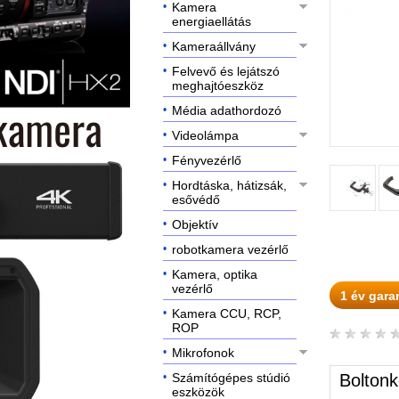
Kamera
energiaellátás
Kameraállvány
Felvevő és lejátszó
meghajtóeszköz
Média adathordozó
Videolámpa
Fényvezérlő
Hordtáska, hátizsák,
esővédő
Objektív
robotkamera vezérlő
Kamera, optika
vezérlő
1 év gara
Kamera CCU, RCP,
ROP
Mikrofonok
Számítógépes stúdió
Boltonk
eszközök