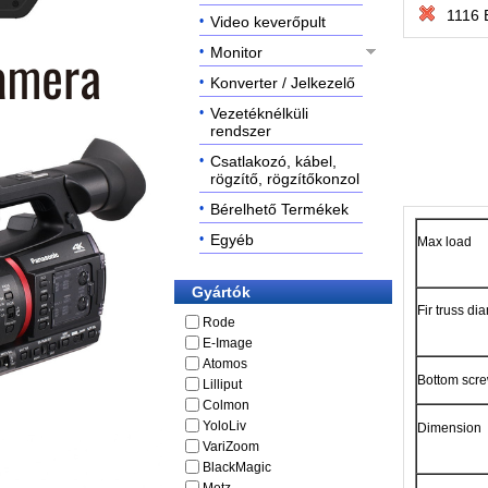
1116 
Video keverőpult
Monitor
Konverter / Jelkezelő
Vezetéknélküli
rendszer
Csatlakozó, kábel,
rögzítő, rögzítőkonzol
Bérelhető Termékek
Egyéb
Max load
Gyártók
Fir truss di
Rode
E-Image
Atomos
Bottom scre
Lilliput
Colmon
YoloLiv
Dimension
VariZoom
BlackMagic