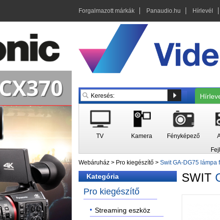
Forgalmazott márkák
Panaudio.hu
Hírlevél
Hírlev
TV
Kamera
Fényképező
A
Fej
Webáruház
>
Pro kiegészítő
>
Swit GA-DG75 lámpa 
SWIT
Kategória
Pro kiegészítő
Streaming eszköz