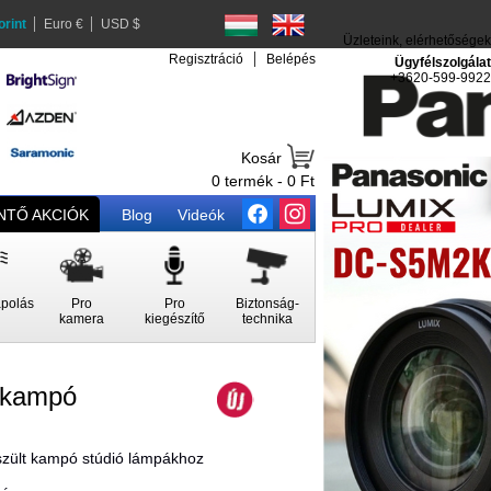
orint
Euro €
USD $
Üzleteink, elérhetőségek
Regisztráció
Belépés
Ügyfélszolgálat
+3620-599-9922
Kosár
0 termék - 0 Ft
TŐ AKCIÓK
Blog
Videók
polás
Pro
Pro
Biztonság-
kamera
kiegészítő
technika
 kampó
szült kampó stúdió lámpákhoz