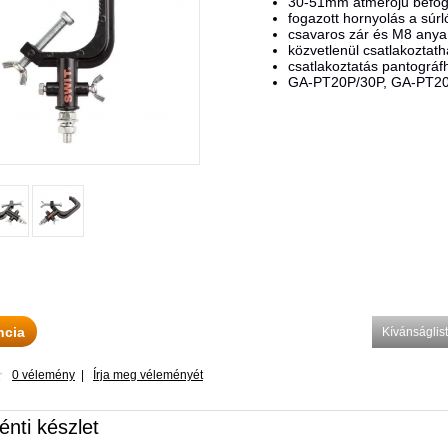
30-51mm átmérőjű befo
fogazott hornyolás a súr
csavaros zár és M8 anya
közvetlenül csatlakoztat
csatlakoztatás pantográf
GA-PT20P/30P, GA-PT20
ncia
Kívánságli
0 vélemény
|
Írja meg véleményét
énti készlet