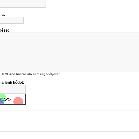
ma:
dése:
 HTML-kód használata nem engedélyezett!
 a lenti kódot: