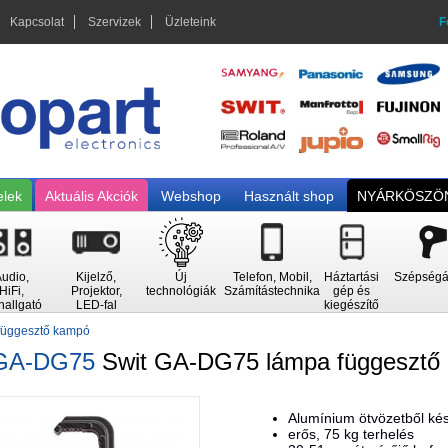
Kapcsolat
Szervizek
Üzleteink
F
elek
Aktuális Akciók
Webshop
Használt shop
NYÁRKÖSZÖN
udio,
Kijelző,
Új
Telefon, Mobil,
Háztartási
Szépségá
HiFi,
Projektor,
technológiák
Számítástechnika
gép és
hallgató
LED-fal
kiegészítő
függesztő kampó
GA-DG75
Swit GA-DG75 lámpa függesztő
Alumínium ötvözetből ké
erős, 75 kg terhelés