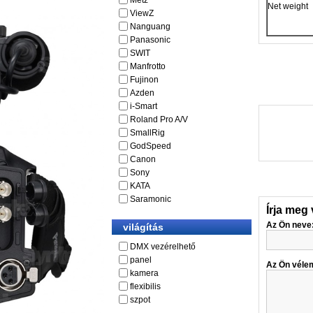
Metz
Net weight
ViewZ
Nanguang
Panasonic
SWIT
Manfrotto
Fujinon
Azden
i-Smart
Roland Pro A/V
SmallRig
GodSpeed
Canon
Sony
KATA
Saramonic
Írja meg
Az Ön neve
világítás
DMX vezérelhető
panel
Az Ön véle
kamera
flexibilis
szpot