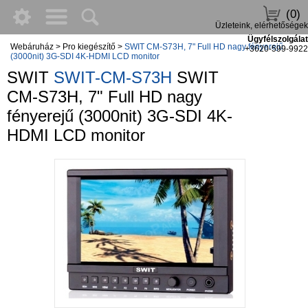
(0)
Üzleteink, elérhetőségek
Ügyfélszolgálat
Webáruház
>
Pro kiegészítő
>
SWIT CM-S73H, 7" Full HD nagy fényerejű
+3620-599-9922
(3000nit) 3G-SDI 4K-HDMI LCD monitor
SWIT
SWIT-CM-S73H
SWIT
CM-S73H, 7" Full HD nagy
fényerejű (3000nit) 3G-SDI 4K-
HDMI LCD monitor