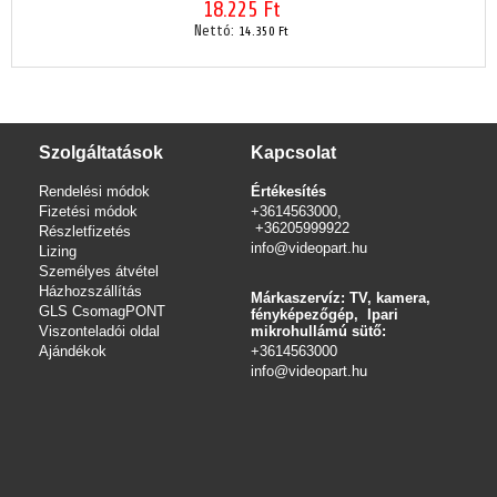
18.225 Ft
Nettó:
14.350 Ft
Szolgáltatások
Kapcsolat
Rendelési módok
Értékesítés
Fizetési módok
+3614563000,
+36205999922
Részletfizetés
info@videopart.hu
Lizing
Személyes átvétel
Házhozszállítás
Márkaszervíz: TV, kamera,
GLS CsomagPONT
fényképezőgép, Ipari
Viszonteladói oldal
mikrohullámú sütő:
Ajándékok
+3614563000
info
@videopart.hu