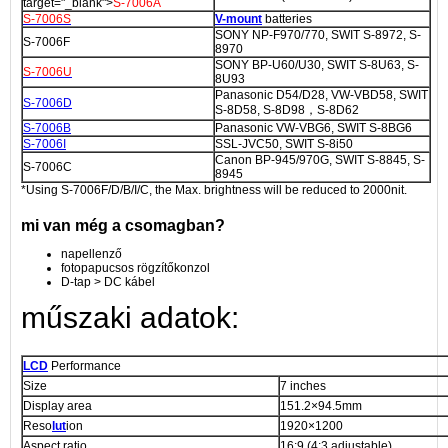
target="_blank">
S-7006A
S-7006S
V-mount
batteries
SONY NP-F970/770, SWIT S-8972, S-
S-7006F
8970
SONY BP-U60/U30, SWIT S-8U63, S-
S-7006U
8U93
Panasonic D54/D28, VW-VBD58, SWIT
S-7006D
S-8D58, S-8D98，S-8D62
S-7006B
Panasonic VW-VBG6, SWIT S-8BG6
S-7006I
SSL-JVC50, SWIT S-8i50
Canon BP-945/970G, SWIT S-8845, S-
S-7006C
8945
*Using S-7006F/D/B/I/C, the Max. brightness will be reduced to 2000nit.
mi van még a csomagban?
napellenző
fotopapucsos rögzítőkonzol
D-tap > DC kábel
műszaki adatok:
LCD
Performance
Size
7 inches
Display area
151.2×94.5mm
Reso
lut
ion
1920×1200
Aspect ratio
16:9 (4:3 adjustable)