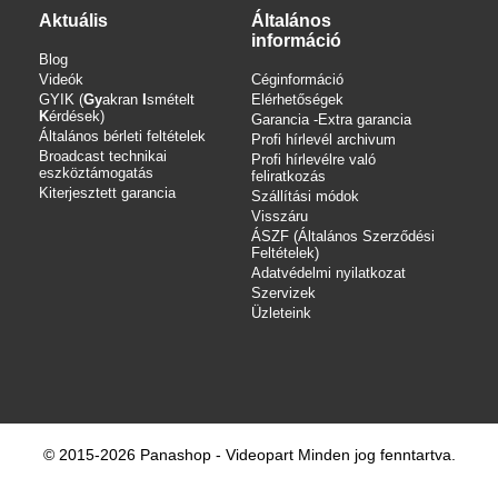
Aktuális
Általános
információ
Blog
Videók
Céginformáció
GYIK (
Gy
akran
I
smételt
Elérhetőségek
K
érdések)
Garancia -Extra garancia
Általános bérleti feltételek
Profi hírlevél archivum
Broadcast technikai
Profi hírlevélre való
eszköztámogatás
feliratkozás
Kiterjesztett garancia
Szállítási módok
Visszáru
ÁSZF (Általános Szerződési
Feltételek)
Adatvédelmi nyilatkozat
Szervizek
Üzleteink
© 2015-2026 Panashop - Videopart Minden jog fenntartva.