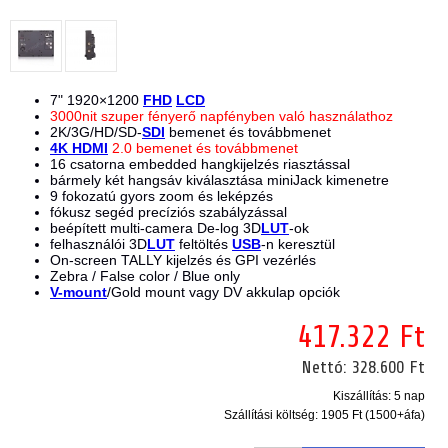
7" 1920×1200
FHD
LCD
3000nit szuper fényerő napfényben való használathoz
2K/3G/HD/SD-
SDI
bemenet és továbbmenet
4K
HDMI
2.0 bemenet és továbbmenet
16 csatorna embedded hangkijelzés riasztással
bármely két hangsáv kiválasztása miniJack kimenetre
9 fokozatú gyors zoom és leképzés
fókusz segéd precíziós szabályzással
beépített multi-camera De-log 3D
LUT
-ok
felhasználói 3D
LUT
feltöltés
USB
-n keresztül
On-screen TALLY kijelzés és GPI vezérlés
Zebra / False color / Blue only
V-mount
/Gold mount vagy DV akkulap opciók
417.322 Ft
Nettó:
328.600 Ft
Kiszállítás: 5 nap
Szállítási költség:
1905 Ft (1500+áfa)