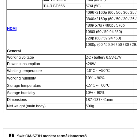
ITU-R BT.656
576i (50)
4096×2160p (60 / 50 / 30 / 25 /
3840×2160p (60 / 50 / 30 / 25 /
480i/ 576i / 480p / 576p
HDMI
1080i (60 / 59.94 / 50)
720p (60 / 59.94 / 50)
1080p (60 / 59.94 / 50 / 30 / 29.
General
Working voltage
DC / battery 6.5V-17V
Power consumption
≤26W
-10°C～+50°C
Working temperature
10%～90%
Working humidity
-15°C～+60°C
Storage temperature
10%～90%
Storage humidity
Dimensions
187×137×41mm
Net weight (main body)
500g
Swit CM-S73H monitor termékismertető