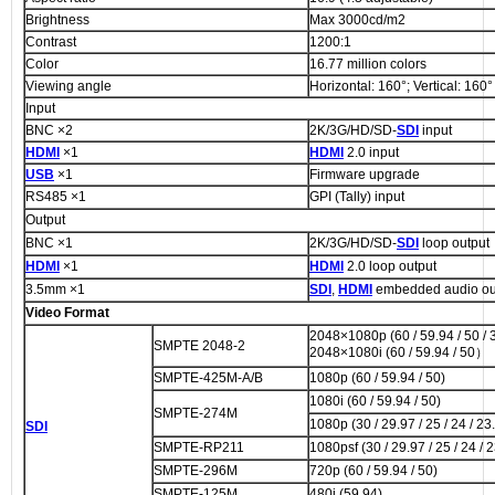
Brightness
Max 3000cd/m2
Contrast
1200:1
Color
16.77 million colors
Viewing angle
Horizontal: 160°; Vertical: 160°
Input
BNC ×2
2K/3G/HD/SD-
SDI
input
HDMI
×1
HDMI
2.0 input
USB
×1
Firmware upgrade
RS485 ×1
GPI (Tally) input
Output
BNC ×1
2K/3G/HD/SD-
SDI
loop output
HDMI
×1
HDMI
2.0 loop output
3.5mm ×1
SDI
,
HDMI
embedded audio ou
Video Format
2048×1080p (60 / 59.94 / 50 / 30
SMPTE 2048-2
2048×1080i (60 / 59.94 / 50）
SMPTE-425M-A/B
1080p (60 / 59.94 / 50)
1080i (60 / 59.94 / 50)
SMPTE-274M
1080p (30 / 29.97 / 25 / 24 / 23
SDI
SMPTE-RP211
1080psf (30 / 29.97 / 25 / 24 / 
SMPTE-296M
720p (60 / 59.94 / 50)
SMPTE-125M
480i (59.94)