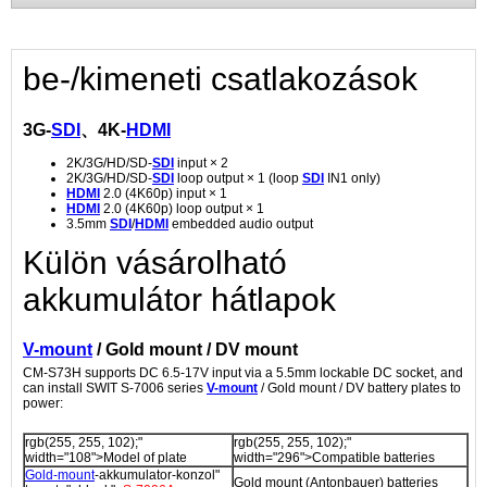
be-/kimeneti csatlakozások
3G-
SDI
、4K-
HDMI
2K/3G/HD/SD-
SDI
input × 2
2K/3G/HD/SD-
SDI
loop output × 1 (loop
SDI
IN1 only)
HDMI
2.0 (4K60p) input × 1
HDMI
2.0 (4K60p) loop output × 1
3.5mm
SDI
/
HDMI
embedded audio output
Külön vásárolható
akkumulátor hátlapok
V-mount
/ Gold mount / DV mount
CM-S73H supports DC 6.5-17V input via a 5.5mm lockable DC socket, and
can install SWIT S-7006 series
V-mount
/ Gold mount / DV battery plates to
power:
rgb(255, 255, 102);"
rgb(255, 255, 102);"
width="108">Model of plate
width="296">Compatible batteries
Gold-mount
-akkumulator-konzol"
Gold mount (Antonbauer) batteries