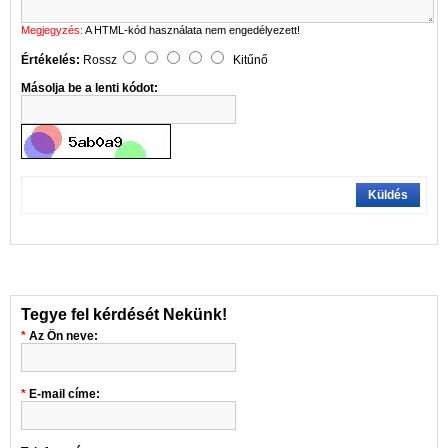
Megjegyzés:
A HTML-kód használata nem engedélyezett!
Értékelés:
Rossz
Kitűnő
Másolja be a lenti kódot:
Küldés
Tegye fel kérdését Nekünk!
Az Ön neve:
E-mail címe: