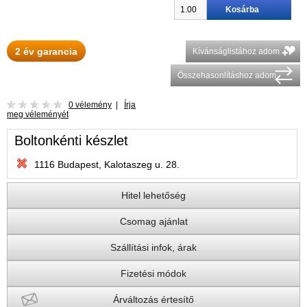
2 év garancia
Kívánságlistához adom
Összehasonlításhoz adom
0 vélemény
|
Írja
meg véleményét
Boltonkénti készlet
1116 Budapest, Kalotaszeg u. 28.
Hitel lehetőség
Csomag ajánlat
Szállítási infok, árak
Fizetési módok
Árváltozás értesítő