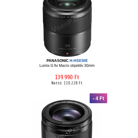
PANASONIC
H-HS030E
Lumix G fix Macro objektív 30mm
139.990 Ft
Nettó:
110.228 Ft
- 4 Ft