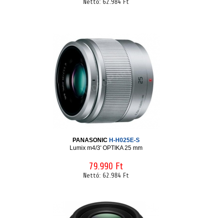
Nettó:
62.984 Ft
PANASONIC
H-H025E-S
Lumix m4/3' OPTIKA 25 mm
79.990 Ft
Nettó:
62.984 Ft