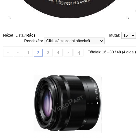
Nézet:
Lista
/
Rács
Mutat:
Rendezés:
Tételek: 16 - 30 / 48 (4 oldal)
|<
<
1
2
3
4
>
>|