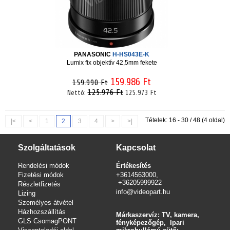
PANASONIC
H-HS043E-K
Lumix fix objektív 42,5mm fekete
159.986 Ft
159.990 Ft
125.976 Ft
Nettó:
125.973 Ft
Tételek: 16 - 30 / 48 (4 oldal)
|<
<
1
2
3
4
>
>|
Szolgáltatások
Kapcsolat
Rendelési módok
Értékesítés
Fizetési módok
+3614563000,
+36205999922
Részletfizetés
info@videopart.hu
Lizing
Személyes átvétel
Házhozszállítás
Márkaszervíz: TV, kamera,
GLS CsomagPONT
fényképezőgép, Ipari