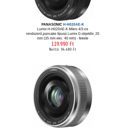
PANASONIC
H-H020AE-K
Lumix H-H020AE-K Mikro 4/3-os
rendszerű,pancake típusú Lumix G objektív; 20
mm (35 mm ekv.: 40 mm) - fekete
119.990 Ft
Nettó:
94.480 Ft