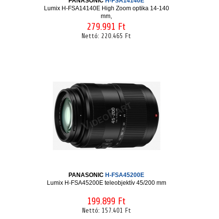
PANASONIC
H-FSA14140E
Lumix H-FSA14140E High Zoom optika 14-140
mm,
279.991 Ft
Nettó:
220.465 Ft
PANASONIC
H-FSA45200E
Lumix H-FSA45200E teleobjektív 45/200 mm
199.899 Ft
Nettó:
157.401 Ft