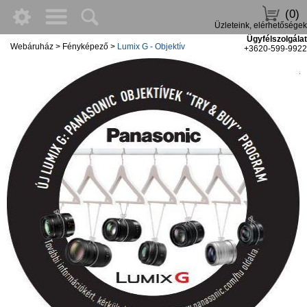
(0)
Üzleteink, elérhetőségek
Ügyfélszolgálat
Webáruház
>
Fényképező
>
Lumix G - Objektív
+3620-599-9922