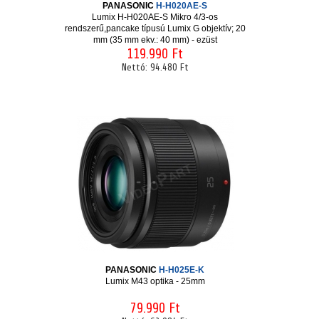
PANASONIC
H-H020AE-S
Lumix H-H020AE-S Mikro 4/3-os
rendszerű,pancake típusú Lumix G objektív; 20
mm (35 mm ekv.: 40 mm) - ezüst
119.990 Ft
Nettó:
94.480 Ft
PANASONIC
H-H025E-K
Lumix M43 optika - 25mm
79.990 Ft