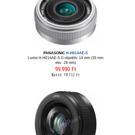
PANASONIC
H-H014AE-S
Lumix H-H014AE-S G objektív; 14 mm (35 mm
ekv.: 28 mm)
99.990 Ft
Nettó:
78.732 Ft