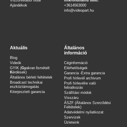
Viszonteladói oldal
mikrohullámú sütő:
Ajándékok
+3614563000
info
@videopart.hu
Aktuális
Általános
információ
Blog
Videók
Céginformáció
GYIK (
Gy
akran
I
smételt
Elérhetőségek
K
érdések)
Garancia -Extra garancia
Általános bérleti feltételek
Profi hírlevél archivum
Broadcast technikai
Profi hírlevélre való
eszköztámogatás
feliratkozás
Kiterjesztett garancia
Szállítási módok
Visszáru
ÁSZF (Általános Szerződési
Feltételek)
Adatvédelmi nyilatkozat
Szervizek
Üzleteink