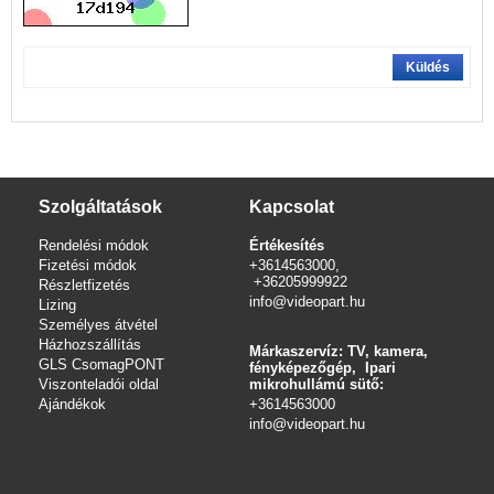
Küldés
Szolgáltatások
Kapcsolat
Rendelési módok
Értékesítés
Fizetési módok
+3614563000,
+36205999922
Részletfizetés
info@videopart.hu
Lizing
Személyes átvétel
Házhozszállítás
Márkaszervíz: TV, kamera,
GLS CsomagPONT
fényképezőgép, Ipari
Viszonteladói oldal
mikrohullámú sütő:
Ajándékok
+3614563000
info
@videopart.hu