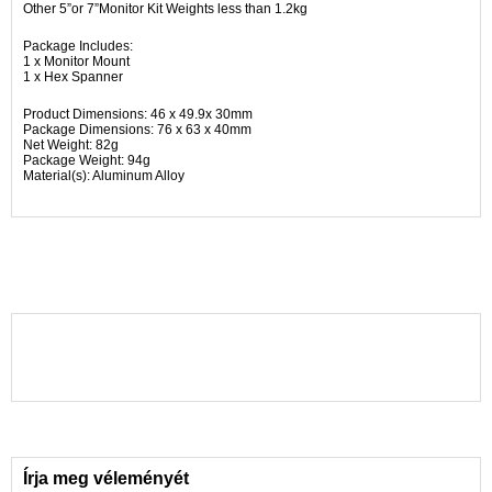
Other 5”or 7”Monitor Kit Weights less than 1.2kg
Package Includes:
1 x Monitor Mount
1 x Hex Spanner
Product Dimensions: 46 x 49.9x 30mm
Package Dimensions: 76 x 63 x 40mm
Net Weight: 82g
Package Weight: 94g
Material(s): Aluminum Alloy
Írja meg véleményét