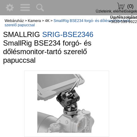
(0)
Üzleteink, elérhetőségek
Ügyfélszolgálat
Webáruház
>
Kamera
>
4K
>
SmallRig BSE234 forgó- és dőlésmonitor-tartó
+3620-599-9922
szerelő papuccsal
SMALLRIG
SRIG-BSE2346
SmallRig BSE234 forgó- és
dőlésmonitor-tartó szerelő
papuccsal