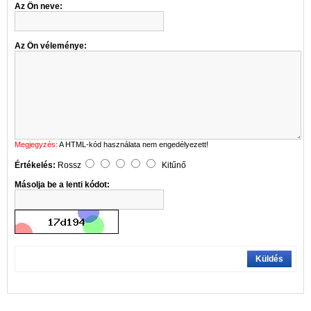
Az Ön neve:
Az Ön véleménye:
Megjegyzés:
A HTML-kód használata nem engedélyezett!
Értékelés:
Rossz
Kitűnő
Másolja be a lenti kódot:
Küldés