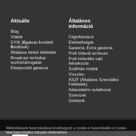
Aktuális
Általános
információ
Blog
Videók
Céginformáció
GYIK (
Gy
akran
I
smételt
Elérhetőségek
K
érdések)
Garancia -Extra garancia
Általános bérleti feltételek
Profi hírlevél archivum
Broadcast technikai
Profi hírlevélre való
eszköztámogatás
feliratkozás
Kiterjesztett garancia
Szállítási módok
Visszáru
ÁSZF (Általános Szerződési
Feltételek)
Adatvédelmi nyilatkozat
Szervizek
Üzleteink
Weboldalunk használatával jóváhagyod a cookie-k használatát a Cookie-
kkal kapcsolatos irányelv értelmében.