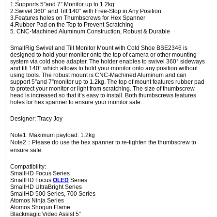
1.Supports 5”and 7” Monitor up to 1.2kg
2.Swivel 360° and Tilt 140° with Free-Stop in Any Position
3.Features holes on Thumbscrews for Hex Spanner
4.Rubber Pad on the Top to Prevent Scratching
5. CNC-Machined Aluminum Construction, Robust & Durable
SmallRig Swivel and Tilt Monitor Mount with Cold Shoe BSE2346 is
designed to hold your monitor onto the top of camera or other mounting
system via cold shoe adapter. The holder enables to swivel 360° sideways
and tilt 140° which allows to hold your monitor onto any position without
using tools. The robust mount is CNC-Machined Aluminum and can
support 5”and 7”monitor up to 1.2kg. The top of mount features rubber pad
to protect your monitor or light from scratching. The size of thumbscrew
head is increased so that it’s easy to install. Both thumbscrews features
holes for hex spanner to ensure your monitor safe.
Designer: Tracy Joy
Note1: Maximum payload: 1.2kg
Note2：Please do use the hex spanner to re-tighten the thumbscrew to
ensure safe.
Compatibility:
SmallHD Focus Series
SmallHD Focus
OLED
Series
SmallHD UltraBright Series
SmallHD 500 Series, 700 Series
Atomos Ninja Series
Atomos Shogun Flame
Blackmagic Video Assist 5”