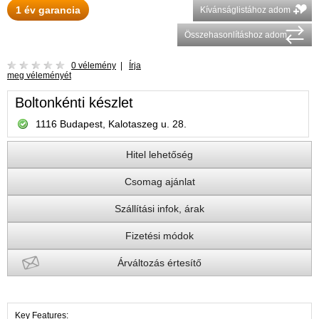
1 év garancia
Kívánságlistához adom
Összehasonlításhoz adom
0 vélemény
|
Írja
meg véleményét
Boltonkénti készlet
1116 Budapest, Kalotaszeg u. 28.
Hitel lehetőség
Csomag ajánlat
Szállítási infok, árak
Fizetési módok
Árváltozás értesítő
Key Features: