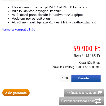
Ideális camcorderhez pl JVC GY-HM850 kamerához
Vízálló RipStop anyagból készült
Az átlátszó panel tisztán láthatóvá teszi a gépet
Védelem por és eső ellen
Alulról nem zárt, így szellőzik és állvány csatlakoztatható
kamera kompatibilitás
59.900 Ft
Nettó:
47.165 Ft
Kiszállítás: 5 nap
Szállítási költség:
1905 Ft (1500+áfa)
2 év garancia
Kívánságlistához adom
Összehasonlításhoz adom