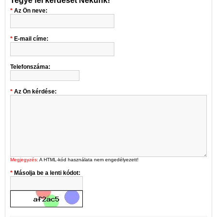
Tegye fel kérdését Nekünk!
Az Ön neve:
E-mail címe:
Telefonszáma:
Az Ön kérdése:
Megjegyzés:
A HTML-kód használata nem engedélyezett!
Másolja be a lenti kódot: