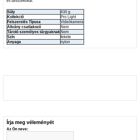
és tartozékokat.
Súly
430 g
Kollekció
Pro Light
Felszerelés Típusa
Videókamera
Állvány csatlakozó
Nem
Tároló személyes tárgyaknak
Nem
Szín
fekete
Anyaga
nylon
Írja meg véleményét
Az Ön neve: