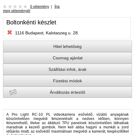
0 vélemény
|
Írja
meg véleményét
Boltonkénti készlet
1116 Budapest, Kalotaszeg u. 28.
Hitel lehetőség
Csomag ajánlat
Szállítási infok, árak
Fizetési módok
Árváltozás értesítő
A Pro Light RC-10 PL videokamera esővédő, vízálló anyagának
köszönhetően megvédi felszerelését a nedves időben, könnyen
felszerelhető, illetve az átlátszó TPU panelnek köszönhetően láthatóak
maradnak a kezelő gombok. Nem kell abba hagyni a munkát a zord
időjárás miatt, az esővédő maximálisan megvédi a kamerát, kiegészítőket