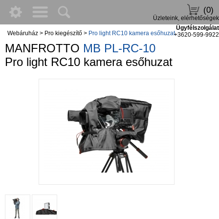
(0)
Üzleteink, elérhetőségek
Ügyfélszolgálat
Webáruház
>
Pro kiegészítő
>
Pro light RC10 kamera esőhuzat
+3620-599-9922
MANFROTTO
MB PL-RC-10
Pro light RC10 kamera esőhuzat