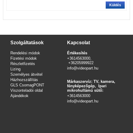
Küldés
Szolgáltatások
Kapcsolat
Rendelési módok
Értékesítés
Fizetési módok
+3614563000,
+36205999922
Részletfizetés
info@videopart.hu
Lizing
Személyes átvétel
Házhozszállítás
Márkaszervíz: TV, kamera,
GLS CsomagPONT
fényképezőgép, Ipari
Viszonteladói oldal
mikrohullámú sütő:
Ajándékok
+3614563000
info
@videopart.hu