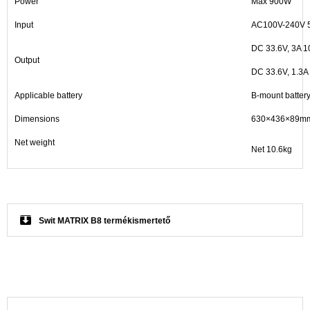
Power
Max 900W
Input
AC100V-240V 
DC 33.6V, 3A 1
Output
DC 33.6V, 1.3A
Applicable battery
B-mount batter
Dimensions
630×436×89m
Net weight
Net 10.6kg
Swit MATRIX B8 termékismertető