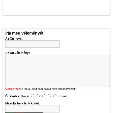
Írja meg véleményét
Az Ön neve:
Az Ön véleménye:
Megjegyzés:
A HTML-kód használata nem engedélyezett!
Értékelés:
Rossz
Kitűnő
Másolja be a lenti kódot: