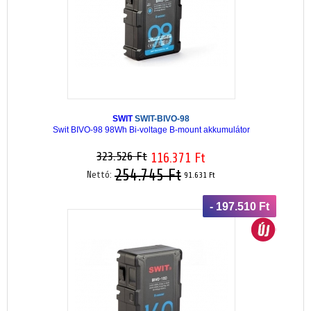
SWIT
SWIT-BIVO-98
Swit BIVO-98 98Wh Bi-voltage B-mount akkumulátor
323.526 Ft
116.371 Ft
254.745 Ft
Nettó:
91.631 Ft
- 197.510 Ft