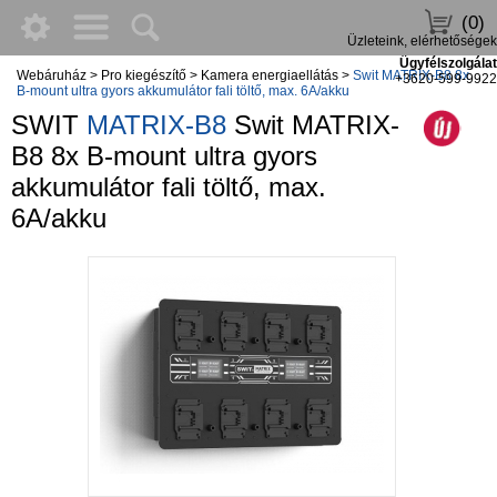
(0)
Üzleteink, elérhetőségek
Ügyfélszolgálat
Webáruház
>
Pro kiegészítő
>
Kamera energiaellátás
>
Swit MATRIX-B8 8x
+3620-599-9922
B-mount ultra gyors akkumulátor fali töltő, max. 6A/akku
SWIT
MATRIX-B8
Swit MATRIX-
B8 8x B-mount ultra gyors
akkumulátor fali töltő, max.
6A/akku