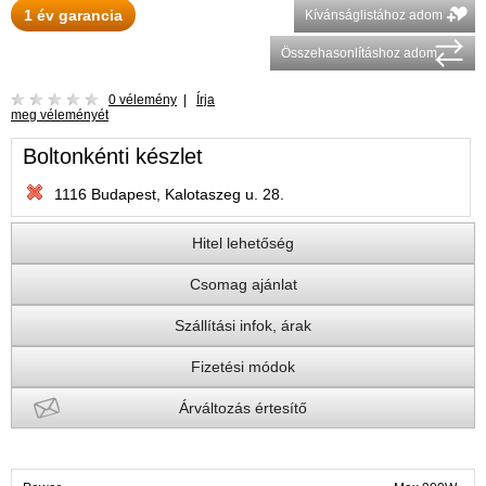
1 év garancia
Kívánságlistához adom
Összehasonlításhoz adom
0 vélemény
|
Írja
meg véleményét
Boltonkénti készlet
1116 Budapest, Kalotaszeg u. 28.
Hitel lehetőség
Csomag ajánlat
Szállítási infok, árak
Fizetési módok
Árváltozás értesítő