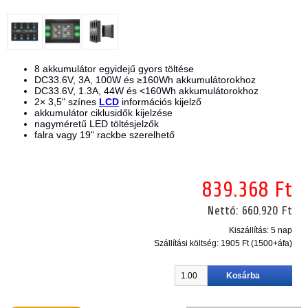
8 akkumulátor egyidejű gyors töltése
DC33.6V, 3A, 100W és ≥160Wh akkumulátorokhoz
DC33.6V, 1.3A, 44W és <160Wh akkumulátorokhoz
2× 3,5" színes
LCD
információs kijelző
akkumulátor ciklusidők kijelzése
nagyméretű LED töltésjelzők
falra vagy 19" rackbe szerelhető
839.368 Ft
Nettó:
660.920 Ft
Kiszállítás: 5 nap
Szállítási költség:
1905 Ft (1500+áfa)