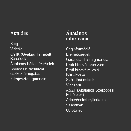
Aktuális
Általános
információ
Blog
Videók
Céginformáció
GYIK (
Gy
akran
I
smételt
Elérhetőségek
K
érdések)
Garancia -Extra garancia
Általános bérleti feltételek
Profi hírlevél archivum
Broadcast technikai
Profi hírlevélre való
eszköztámogatás
feliratkozás
Kiterjesztett garancia
Szállítási módok
Visszáru
ÁSZF (Általános Szerződési
Feltételek)
Adatvédelmi nyilatkozat
Szervizek
Üzleteink