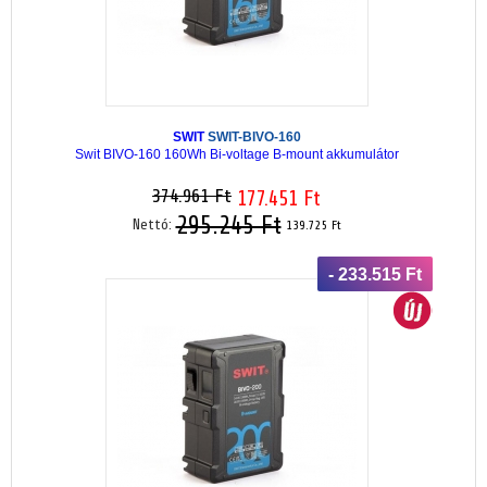
SWIT
SWIT-BIVO-160
Swit BIVO-160 160Wh Bi-voltage B-mount akkumulátor
374.961 Ft
177.451 Ft
295.245 Ft
Nettó:
139.725 Ft
- 233.515 Ft