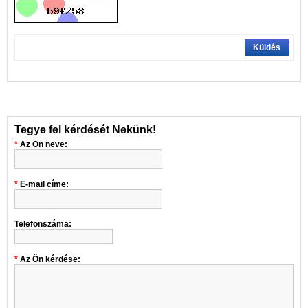
Küldés
Tegye fel kérdését Nekünk!
Az Ön neve:
E-mail címe:
Telefonszáma:
Az Ön kérdése: