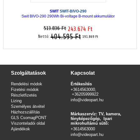
SWIT
SWIT-BIVO-290
Swit BIVO-290 290Wh Bi-voltage B-mount akkumulátor
513.836 Ft
243.674 Ft
404.595 Ft
Nettó:
191.869 Ft
Szolgáltatások
Kapcsolat
Rendelési módok
Értékesítés
Fizetési módok
+3614563000,
+36205999922
Részletfizetés
info@videopart.hu
Lizing
Személyes átvétel
Házhozszállítás
Márkaszervíz: TV, kamera,
GLS CsomagPONT
fényképezőgép, Ipari
Viszonteladói oldal
mikrohullámú sütő:
Ajándékok
+3614563000
info
@videopart.hu