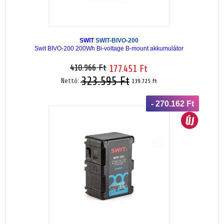
SWIT
SWIT-BIVO-200
Swit BIVO-200 200Wh Bi-voltage B-mount akkumulátor
410.966 Ft
177.451 Ft
323.595 Ft
Nettó:
139.725 Ft
- 270.162 Ft