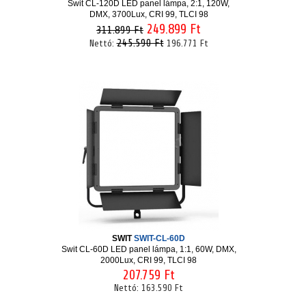
Swit CL-120D LED panel lámpa, 2:1, 120W,
DMX, 3700Lux, CRI 99, TLCI 98
249.899 Ft
311.899 Ft
245.590 Ft
Nettó:
196.771 Ft
SWIT
SWIT-CL-60D
Swit CL-60D LED panel lámpa, 1:1, 60W, DMX,
2000Lux, CRI 99, TLCI 98
207.759 Ft
Nettó:
163.590 Ft