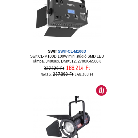
SWIT
SWIT-CL-M100D
Swit CL-M100D 100W mini stúdió SMD LED
lámpa, 3400lux, DMX512, 2700K-6500K
188.214 Ft
327.520 Ft
257.890 Ft
Nettó:
148.200 Ft