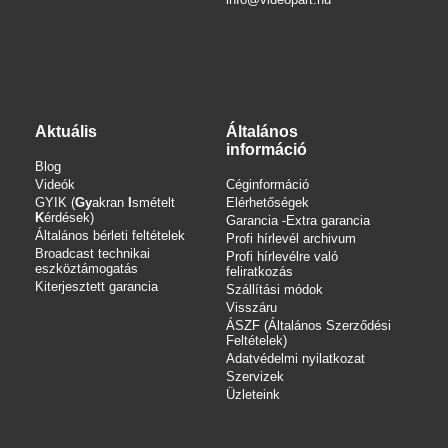
Aktuális
Általános
információ
Blog
Videók
Céginformáció
GYIK (
Gy
akran
I
smételt
Elérhetőségek
K
érdések)
Garancia -Extra garancia
Általános bérleti feltételek
Profi hírlevél archivum
Broadcast technikai
Profi hírlevélre való
eszköztámogatás
feliratkozás
Kiterjesztett garancia
Szállítási módok
Visszáru
ÁSZF (Általános Szerződési
Feltételek)
Adatvédelmi nyilatkozat
Szervizek
Üzleteink