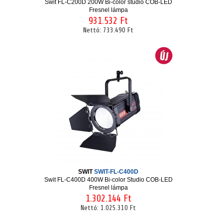
Swit FL-C200D 200W Bi-color stúdió COB-LED
Fresnel lámpa
931.532 Ft
Nettó:
733.490 Ft
SWIT
SWIT-FL-C400D
Swit FL-C400D 400W Bi-color Studio COB-LED
Fresnel lámpa
1.302.144 Ft
Nettó:
1.025.310 Ft