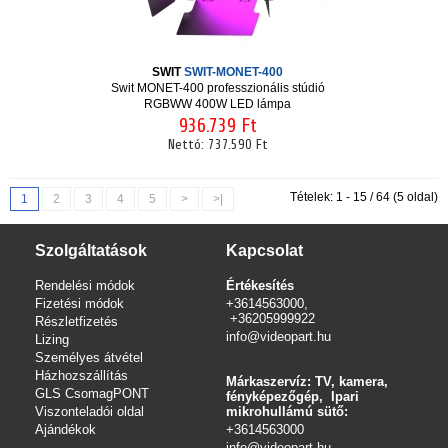
SWIT
SWIT-MONET-400
Swit MONET-400 professzionális stúdió
RGBWW 400W LED lámpa
936.739 Ft
Nettó:
737.590 Ft
Tételek: 1 - 15 / 64 (5 oldal)
1
2
3
4
5
>
>|
Szolgáltatások
Kapcsolat
Rendelési módok
Értékesítés
Fizetési módok
+3614563000,
+36205999922
Részletfizetés
info@videopart.hu
Lizing
Személyes átvétel
Házhozszállítás
Márkaszervíz: TV, kamera,
GLS CsomagPONT
fényképezőgép, Ipari
Viszonteladói oldal
mikrohullámú sütő:
Ajándékok
+3614563000
info
@videopart.hu