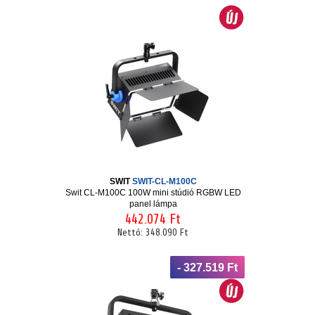
SWIT
SWIT-CL-M100C
Swit CL-M100C 100W mini stúdió RGBW LED
panel lámpa
442.074 Ft
Nettó:
348.090 Ft
- 327.519 Ft