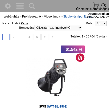
(0)
Üzleteink, elérhetőségek
Ügyfélszolgálat
Webáruház
>
Pro kiegészítő
>
Videolámpa
>
Studio- és riportlámpa
+3620-599-9922
Nézet:
Lista
/
Rács
Mutat:
Rendezés:
Tételek: 1 - 15 / 64 (5 oldal)
1
2
3
4
5
>
>|
- 61.542 Ft
SWIT
SWIT-BL-150E