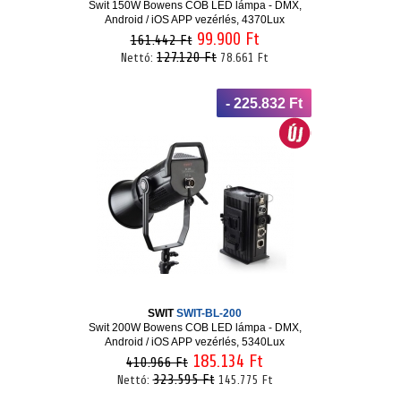
Swit 150W Bowens COB LED lámpa - DMX,
Android / iOS APP vezérlés, 4370Lux
99.900 Ft
161.442 Ft
127.120 Ft
Nettó:
78.661 Ft
- 225.832 Ft
SWIT
SWIT-BL-200
Swit 200W Bowens COB LED lámpa - DMX,
Android / iOS APP vezérlés, 5340Lux
185.134 Ft
410.966 Ft
323.595 Ft
Nettó:
145.775 Ft