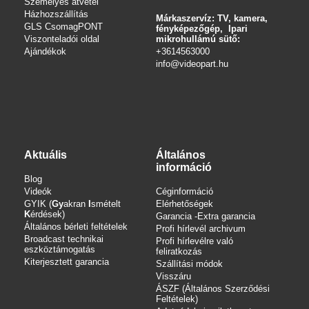
Személyes átvétel
Házhozszállítás
Márkaszervíz: TV, kamera,
GLS CsomagPONT
fényképezőgép, Ipari
Viszonteladói oldal
mikrohullámú sütő:
Ajándékok
+3614563000
info
@videopart.hu
Aktuális
Általános
információ
Blog
Videók
Céginformáció
GYIK (
Gy
akran
I
smételt
Elérhetőségek
K
érdések)
Garancia -Extra garancia
Általános bérleti feltételek
Profi hírlevél archivum
Broadcast technikai
Profi hírlevélre való
eszköztámogatás
feliratkozás
Kiterjesztett garancia
Szállítási módok
Visszáru
ÁSZF (Általános Szerződési
Feltételek)