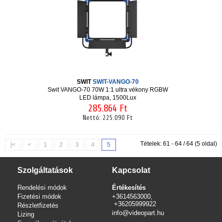
SWIT
SWIT-VANGO-70
Swit VANGO-70 70W 1:1 ultra vékony RGBW
LED lámpa, 1500Lux
285.864 Ft
Nettó:
225.090 Ft
Tételek: 61 - 64 / 64 (5 oldal)
|<
<
1
2
3
4
5
Szolgáltatások
Kapcsolat
Rendelési módok
Értékesítés
Fizetési módok
+3614563000,
+36205999922
Részletfizetés
info@videopart.hu
Lizing