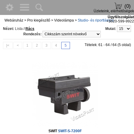
(0)
Üzleteink, elérhetőségek
Ügyfélszolgálat
Webáruház
>
Pro kiegészítő
>
Videolámpa
>
Studio- és riportlámpa
+3620-599-9922
Nézet:
Lista
/
Rács
Mutat:
Rendezés:
Tételek: 61 - 64 / 64 (5 oldal)
|<
<
1
2
3
4
5
SWIT
SWIT-S-7200F