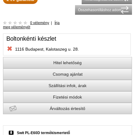
Összehasonlításhoz adom
0 vélemény
|
Írja
meg véleményét
Boltonkénti készlet
1116 Budapest, Kalotaszeg u. 28.
Hitel lehetőség
Csomag ajánlat
Szállítási infok, árak
Fizetési módok
Árváltozás értesítő
Swit PL-E60D termékismertető