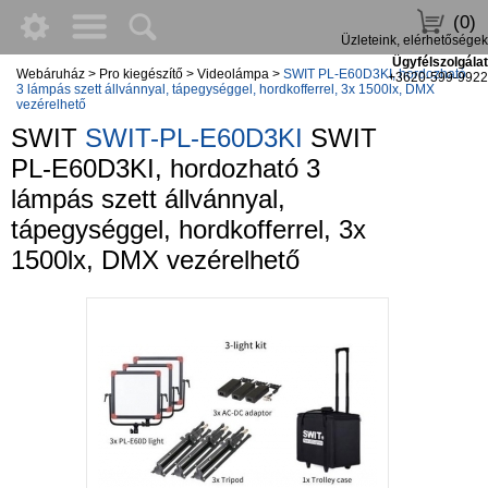
(0)
Üzleteink, elérhetőségek
Ügyfélszolgálat
Webáruház
>
Pro kiegészítő
>
Videolámpa
>
SWIT PL-E60D3KI, hordozható
+3620-599-9922
3 lámpás szett állvánnyal, tápegységgel, hordkofferrel, 3x 1500lx, DMX
vezérelhető
SWIT
SWIT-PL-E60D3KI
SWIT
PL-E60D3KI, hordozható 3
lámpás szett állvánnyal,
tápegységgel, hordkofferrel, 3x
1500lx, DMX vezérelhető