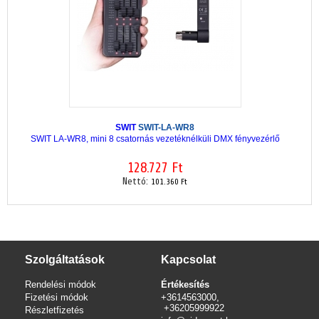
SWIT
SWIT-LA-WR8
SWIT LA-WR8, mini 8 csatornás vezetéknélküli DMX fényvezérlő
128.727 Ft
Nettó:
101.360 Ft
Szolgáltatások
Kapcsolat
Rendelési módok
Értékesítés
Fizetési módok
+3614563000,
+36205999922
Részletfizetés