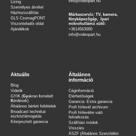
info@videopart.hu
Lizing
Személyes átvétel
Házhozszállítás
Márkaszervíz: TV, kamera,
GLS CsomagPONT
fényképezőgép, Ipari
Viszonteladói oldal
mikrohullámú sütő:
Ajándékok
+3614563000
info
@videopart.hu
Aktuális
Általános
információ
Blog
Videók
Céginformáció
GYIK (
Gy
akran
I
smételt
Elérhetőségek
K
érdések)
Garancia -Extra garancia
Általános bérleti feltételek
Profi hírlevél archivum
Broadcast technikai
Profi hírlevélre való
eszköztámogatás
feliratkozás
Kiterjesztett garancia
Szállítási módok
Visszáru
ÁSZF (Általános Szerződési