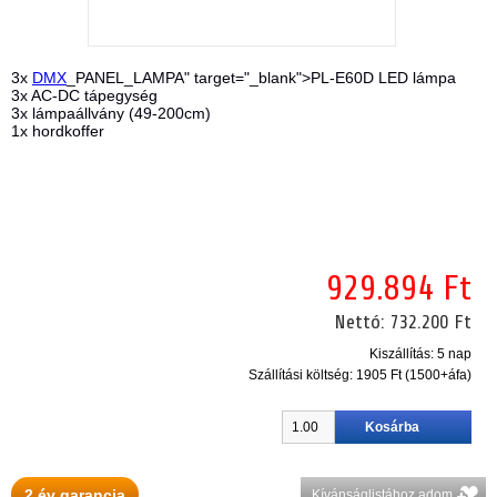
3x
DMX
_PANEL_LAMPA" target="_blank">PL-E60D LED lámpa
3x AC-DC tápegység
3x lámpaállvány (49-200cm)
1x hordkoffer
929.894 Ft
Nettó:
732.200 Ft
Kiszállítás: 5 nap
Szállítási költség:
1905 Ft (1500+áfa)
2 év garancia
Kívánságlistához adom