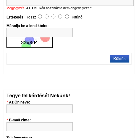
Megjegyzés:
A HTML-kód használata nem engedélyezett!
Értékelés:
Rossz
Kitűnő
Másolja be a lenti kódot:
Küldés
Tegye fel kérdését Nekünk!
Az Ön neve:
E-mail címe: