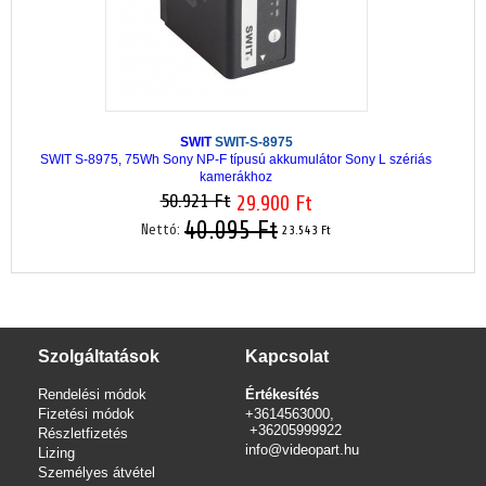
SWIT
SWIT-S-8975
SWIT S-8975, 75Wh Sony NP-F típusú akkumulátor Sony L szériás
kamerákhoz
50.921 Ft
29.900 Ft
40.095 Ft
Nettó:
23.543 Ft
Szolgáltatások
Kapcsolat
Rendelési módok
Értékesítés
Fizetési módok
+3614563000,
+36205999922
Részletfizetés
info@videopart.hu
Lizing
Személyes átvétel