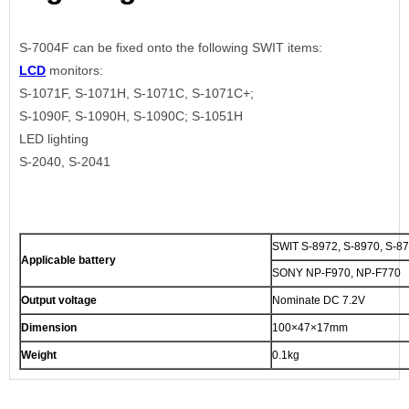
S-7004F can be fixed onto the following SWIT items:
LCD
monitors:
S-1071F, S-1071H, S-1071C, S-1071C+;
S-1090F, S-1090H, S-1090C; S-1051H
LED lighting
S-2040, S-2041
SWIT S-8972, S-8970, S-8
Applicable battery
SONY NP-F970, NP-F770
Output voltage
Nominate DC 7.2V
Dimension
100×47×17mm
Weight
0.1kg