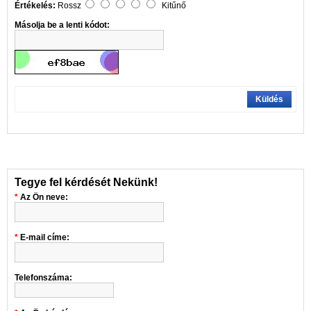
Értékelés:
Rossz
Kitűnő
Másolja be a lenti kódot:
Küldés
Tegye fel kérdését Nekünk!
Az Ön neve:
E-mail címe:
Telefonszáma: