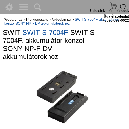
(0)
Üzleteink, elérhetőségek
Ügyfélszolgálat
Webáruház
>
Pro kiegészítő
>
Videolámpa
>
SWIT S-7004F, akkumulátor
+3620-599-9922
konzol SONY NP-F DV akkumulátorokhoz
SWIT
SWIT-S-7004F
SWIT S-
7004F, akkumulátor konzol
SONY NP-F DV
akkumulátorokhoz