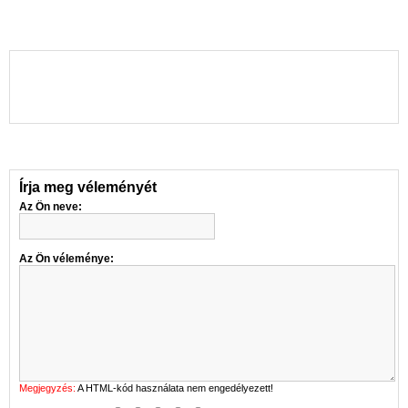
Írja meg véleményét
Az Ön neve:
Az Ön véleménye:
Megjegyzés:
A HTML-kód használata nem engedélyezett!