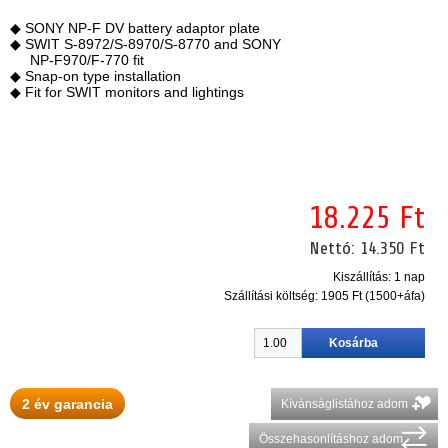
◆ SONY NP-F DV battery adaptor plate
◆ SWIT S-8972/S-8970/S-8770 and SONY
NP-F970/F-770 fit
◆ Snap-on type installation
◆ Fit for SWIT monitors and lightings
18.225 Ft
Nettó:
14.350 Ft
Kiszállítás: 1 nap
Szállítási költség:
1905 Ft (1500+áfa)
2 év garancia
Kívánságlistához adom
Összehasonlításhoz adom