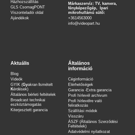
Házhozszállítás
Márkaszervíz: TV, kamera,
GLS CsomagPONT
fényképezőgép, Ipari
Viszonteladói oldal
mikrohullámú sütő:
Ajándékok
+3614563000
info
@videopart.hu
Aktuális
Általános
információ
Blog
Videók
Céginformáció
GYIK (
Gy
akran
I
smételt
Elérhetőségek
K
érdések)
Garancia -Extra garancia
Általános bérleti feltételek
Profi hírlevél archivum
Broadcast technikai
Profi hírlevélre való
eszköztámogatás
feliratkozás
Kiterjesztett garancia
Szállítási módok
Visszáru
ÁSZF (Általános Szerződési
Feltételek)
Adatvédelmi nyilatkozat