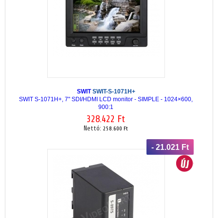
SWIT
SWIT-S-1071H+
SWIT S-1071H+, 7" SDI/HDMI LCD monitor - SIMPLE - 1024×600,
900:1
328.422 Ft
Nettó:
258.600 Ft
- 21.021 Ft