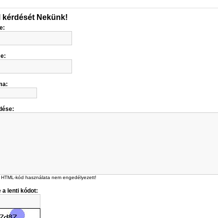
l kérdését Nekünk!
e:
me:
ma:
dése:
 HTML-kód használata nem engedélyezett!
 a lenti kódot: