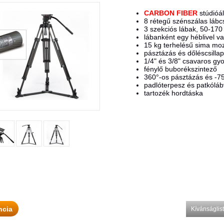
CARBON FIBER
stúdióál
8 rétegű szénszálas lábc
3 szekciós lábak, 50-17
lábanként egy héblivel va
15 kg terhelésű sima moz
pásztázás és dőléscsillap
1/4" és 3/8" csavaros gy
fénylő buborékszintező
360°-os pásztázás és -7
padlóterpesz és patkólá
tartozék hordtáska
ncia
Kívánságli