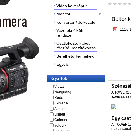
Video keverőpult
Monitor
Boltonk
Konverter / Jelkezelő
1116 
Vezetéknélküli
rendszer
Csatlakozó, kábel,
rögzítő, rögzítőkonzol
Bérelhető Termékek
Egyéb
Gyártók
Szénszál
ViewZ
Nanguang
A TOWER150C
szénszálas 
Rode
E-Image
Atomos
Lilliput
Egy csato
Colmon
A TOWER150C
YoloLiv
magasságáll