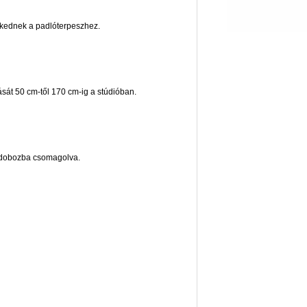
szkednek a padlóterpeszhez.
sát 50 cm-től 170 cm-ig a stúdióban.
ndobozba csomagolva.