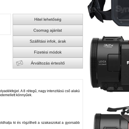
Hitel lehetőség
Csomag ajánlat
Szállítási infok, árak
Fizetési módok
Árváltozás értesítő
adékfejjel. A 8 rétegű, nagy intenzitású cső alakú
ndemellett könnyűek.
ldhatja ki és rögzítheti a szakaszokat a gyorsabb