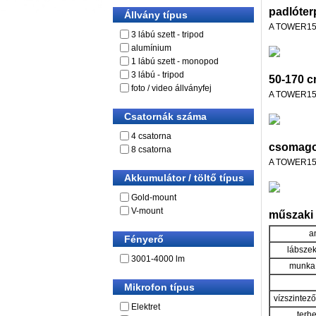
padlóter
Állvány típus
A TOWER150C 
3 lábú szett - tripod
alumínium
1 lábú szett - monopod
3 lábú - tripod
50-170 
foto / video állványfej
A TOWER150C
Csatornák száma
4 csatorna
csomago
8 csatorna
A TOWER150C
Akkumulátor / töltő típus
Gold-mount
V-mount
műszaki 
a
Fényerő
lábsze
3001-4000 lm
munka
Mikrofon típus
vízszintez
Elektret
terh