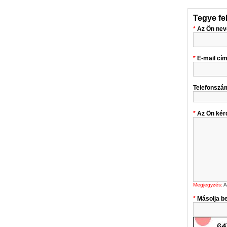
Tegye fe
Az Ön nev
E-mail cí
Telefonszá
Az Ön kér
Megjegyzés:
A
Másolja be