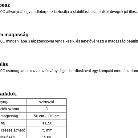
pesz
állványnál egy padlóterpesz biztosítja a stabilitást, és a patkólábvégek jól ille
cm magasság
 minden lába 3 lábszekcióval rendelkezik, és lehetővé teszi a magasság beállítá
lás
 csomag tartalmazza az állványt fejjel, hordtáskával egy kompakt méretű karto
adatok:
nyaga
szénszál
kciók száma
3
 magasság
50 cm - 170 cm
fej
TH150
ő csésze átmérő
75 mm
elhetőség
15 kg