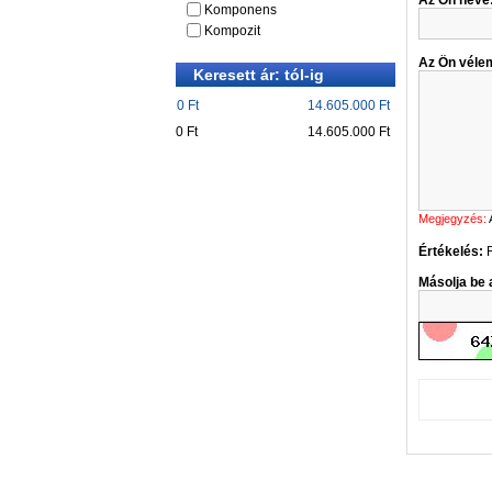
Komponens
Kompozit
Az Ön véle
Keresett ár: tól-ig
0 Ft
14.605.000 Ft
0 Ft
14.605.000 Ft
Megjegyzés:
Értékelés:
Másolja be a