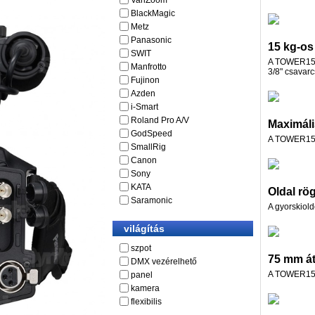
VariZoom
BlackMagic
Metz
Panasonic
15 kg-os 
SWIT
A TOWER150C 
Manfrotto
3/8" csavarc
Fujinon
Azden
i-Smart
Roland Pro A/V
Maximáli
GodSpeed
A TOWER150C
SmallRig
Canon
Sony
KATA
Oldal rö
Saramonic
A gyorskiold
világítás
szpot
75 mm á
DMX vezérelhető
A TOWER150C
panel
kamera
flexibilis