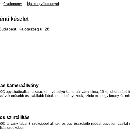
0 vélemény
|
Írja meg véleményét
énti készlet
Budapest, Kalotaszeg u. 28.
as kameraállvány
 egy stúdióalkalmazású, könnyű súlyú kameraállvány, sima, 15 kg teherbírású foly
csövek erősebb és stabilabb lábakat eredményeznek, szinte mint egy torony, és mi
s szintállítás
 állvány lábai 3 szekcióból állnak, és egy összekötő rúddal egyetlen csattal o
ítás érdekében.