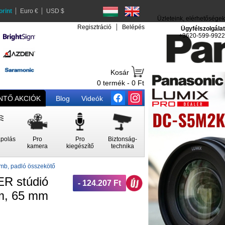
orint
Euro €
USD $
Üzleteink, elérhetőségek
Regisztráció
Belépés
Ügyfélszolgálat
+3620-599-9922
Kosár
0 termék - 0 Ft
TŐ AKCIÓK
Blog
Videók
polás
Pro
Pro
Biztonság-
kamera
kiegészítő
technika
ömb, padló összekötő
R stúdió
- 124.207 Ft
 cm, 65 mm