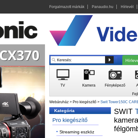
Forgalmazott márkák
Panaudio.hu
Hírlevél
Hírlev
TV
Kamera
Fényképező
A
Fej
Webáruház
>
Pro kiegészítő
>
Swit Tower150C CARBON
SWIT
Kategória
kamera 
Pro kiegészítő
félgöm
Streaming eszköz