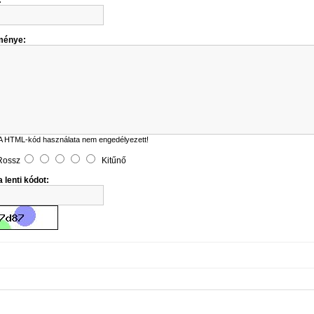
ménye:
A HTML-kód használata nem engedélyezett!
Rossz
Kitűnő
 lenti kódot: