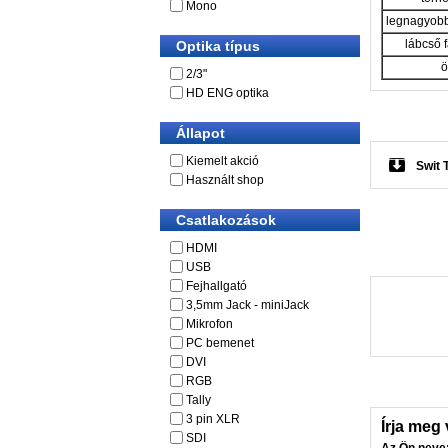
Mono
legnagyobb
lábcső 
Optika típus
ö
2/3"
HD ENG optika
Állapot
Kiemelt akció
Swit 
Használt shop
Csatlakozások
HDMI
USB
Fejhallgató
3,5mm Jack - miniJack
Mikrofon
PC bemenet
DVI
RGB
Tally
3 pin XLR
Írja meg
SDI
Az Ön neve