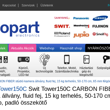
Kapcsolat
Szervizek
Üzleteink
F
elek
Aktuális Akciók
Webshop
Használt shop
NYÁRKÖSZÖN
udio,
Kijelző,
Új
Telefon, Mobil,
Háztartási
Szépségá
HiFi,
Projektor,
technológiák
Számítástechnika
gép és
hallgató
LED-fal
kiegészítő
 FIBER stúdió kamera állvány, fluid fej, 15 kg terhelés, 50-170 cm, 65 mm félg
Tower150C
Swit Tower150C CARBON FIBE
állvány, fluid fej, 15 kg terhelés, 50-170
b, padló összekötő