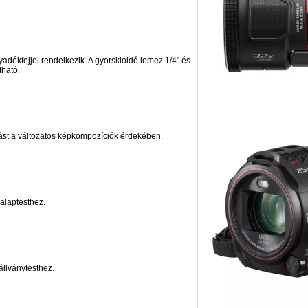
adékfejjel rendelkezik. A gyorskioldó lemez 1/4" és
tható.
ást a változatos képkompozíciók érdekében.
 alaptesthez.
llványtesthez.