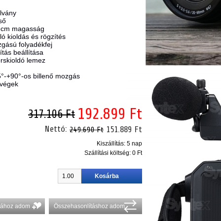
lvány
ső
0 cm magasság
ló kioldás és rögzítés
gású folyadékfej
ítás beállítása
orskioldó lemez
5°-+90°-os billenő mozgás
bvégek
192.899 Ft
317.106 Ft
Nettó:
151.889 Ft
249.690 Ft
Kiszállítás: 5 nap
Szállítási költség:
0 Ft
stához adom
Összehasonlításhoz adom