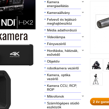
Kamera
energiaellátás
Kameraállvány
Felvevő és lejátszó
meghajtóeszköz
Média adathordozó
Videolámpa
Fényvezérlő
Hordtáska, hátizsák,
esővédő
Objektív
robotkamera vezérlő
Kamera, optika
vezérlő
Kamera CCU, RCP,
ROP
Mikrofonok
2 év gara
Számítógépes stúdió
eszközök