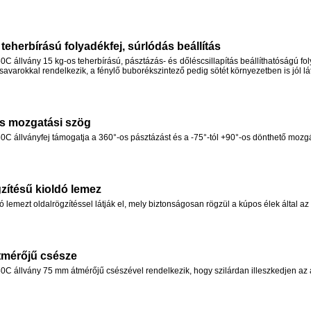
teherbírású folyadékfej, súrlódás beállítás
állvány 15 kg-os teherbírású, pásztázás- és dőléscsillapítás beállíthatóságú foly
savarokkal rendelkezik, a fénylő buborékszintező pedig sötét környezetben is jól lá
s mozgatási szög
 állványfej támogatja a 360°-os pásztázást és a -75°-tól +90°-os dönthető mozg
gzítésű kioldó lemez
ó lemezt oldalrögzítéssel látják el, mely biztonságosan rögzül a kúpos élek által az
tmérőjű csésze
 állvány 75 mm átmérőjű csészével rendelkezik, hogy szilárdan illeszkedjen az á