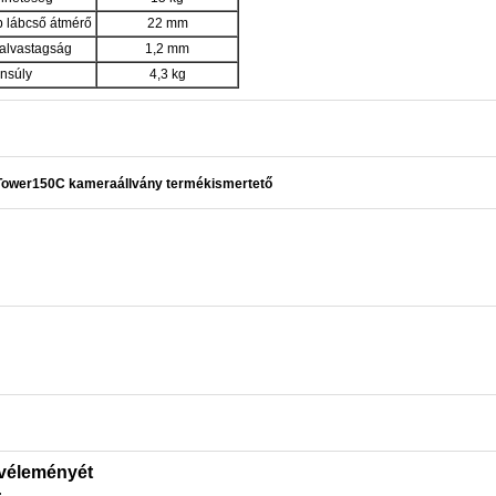
 lábcső átmérő
22 mm
falvastagság
1,2 mm
nsúly
4,3 kg
Tower150C kameraállvány termékismertető
 véleményét
: