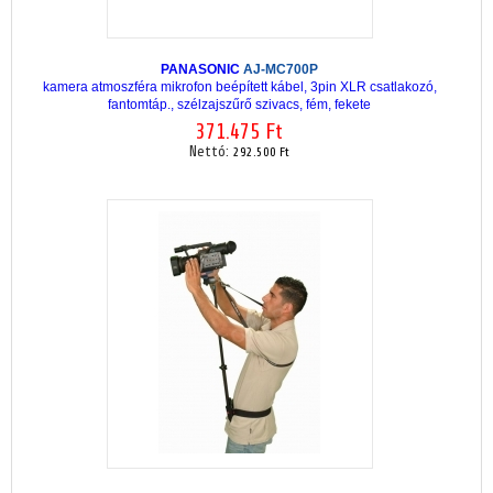
PANASONIC
AJ-MC700P
kamera atmoszféra mikrofon beépített kábel, 3pin XLR csatlakozó,
fantomtáp., szélzajszűrő szivacs, fém, fekete
371.475 Ft
Nettó:
292.500 Ft