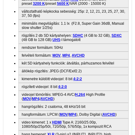
preset
3200 K
/preset
5600 K
/VAR (2000 - 15000 K)
változtatható képkocka sebesség: 25p: 2, 12, 21, 23, 25, 27, 30,
37, 50 (fps)
minimális megvilágítás: 1.1 lx (F2.8, Super Gain 36dB, Manual
slow shutter 1/25s)
rögzítés 2 db SD kártyahelyen:
SDHC
(4 GB to 32 GB),
SDXC
(48 GB to 128 GB)
UHS
-I támogatott
rendszer formátum: 50Hz
felvételi formátum:
MOV
,
MP4
,
AVCHD
két SD kártyahely funkciók: átváltás, párhuzamos felvétel
állókép rögzítés: JPEG (DCF/Exif2.2)
kimenetre küldött videojel: 8 bit
4:2:2
rögzített videojel: 8 bit
4:2:0
videojel tömörítés: MPEG-4 AVC/
H.264
High Profile
(
MOV
/
MP4
/
AVCHD
)
hangrögzítés: 2 csatorna, 48 kHz/16 bit
hangformátum: LPCM (
MOV
/
MP4
), Dolby Digital (
AVCHD
)
video kimenet: 1 x
HDMI
Type A: 2160/25.00p,
1080/50p/25p/50i, 720/50p, 576/50p, 1x kompozit RCA
hang bemenet:
XLR
(3-pin) x2 (INPUT1, INPUT2), high