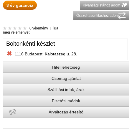
3 év garancia
Kívánságlistához adom
Összehasonlításhoz adom
0 vélemény
|
Írja
meg véleményét
Boltonkénti készlet
1116 Budapest, Kalotaszeg u. 28.
Hitel lehetőség
Csomag ajánlat
Szállítási infok, árak
Fizetési módok
Árváltozás értesítő