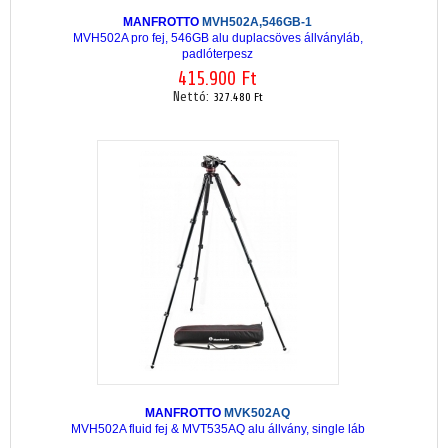
MANFROTTO
MVH502A,546GB-1
MVH502A pro fej, 546GB alu duplacsöves állványláb,
padlóterpesz
415.900 Ft
Nettó:
327.480 Ft
MANFROTTO
MVK502AQ
MVH502A fluid fej & MVT535AQ alu állvány, single láb