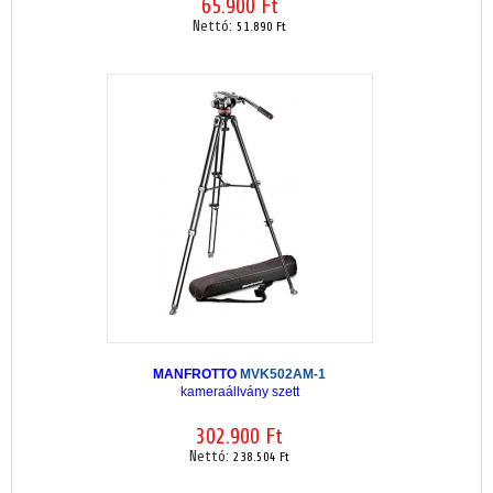
65.900 Ft
Nettó:
51.890 Ft
MANFROTTO
MVK502AM-1
kameraállvány szett
302.900 Ft
Nettó:
238.504 Ft