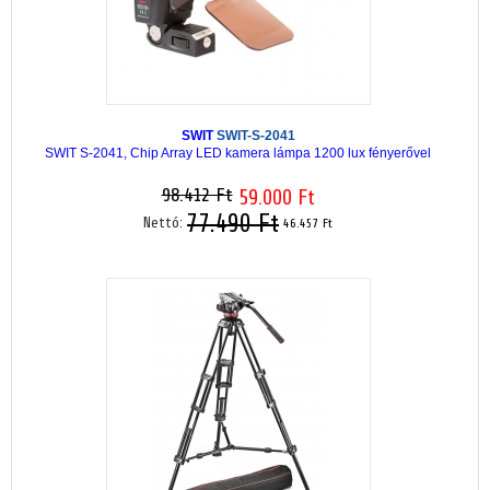
SWIT
SWIT-S-2041
SWIT S-2041, Chip Array LED kamera lámpa 1200 lux fényerővel
98.412 Ft
59.000 Ft
77.490 Ft
Nettó:
46.457 Ft