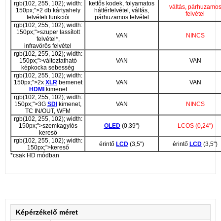
rgb(102, 255, 102); width:
kettős kodek, folyamatos
váltás, párhuzamo
150px;">2 db kártyahely
háttérfelvétel, váltás,
felvétel
felvételi funkciói
párhuzamos felvétel
rgb(102, 255, 102); width:
150px;">szuper lassított
VAN
NINCS
felvétel*,
infravörös felvétel
rgb(102, 255, 102); width:
150px;">változtatható
VAN
VAN
képkocka sebesség
rgb(102, 255, 102); width:
150px;">2x
XLR
bemenet
VAN
VAN
HDMI
kimenet
rgb(102, 255, 102); width:
150px;">3G
SDI
kimenet,
VAN
NINCS
TC IN/OUT, WFM
rgb(102, 255, 102); width:
150px;">szemkagylós
OLED
(0,39")
LCOS (0,24")
kereső
rgb(102, 255, 102); width:
érintő
LCD
(3,5")
érintő
LCD
(3,5")
150px;">kereső
*csak HD módban
Képérzékelő méret