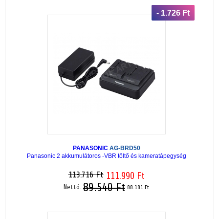
- 1.726 Ft
PANASONIC
AG-BRD50
Panasonic 2 akkumulátoros -VBR töltő és kameratápegység
113.716 Ft
111.990 Ft
89.540 Ft
Nettó:
88.181 Ft