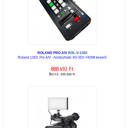
ROLAND PRO A/V
ROL-V-1SDI
Roland 1SDI, Pro A/V - hordozható 3G-SDI / HDMI keverő
888.492 Ft
Nettó:
699.600 Ft