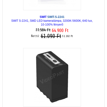
SWIT
SWIT-S-2241
SWIT S-2241, SMD LED kameralámpa, 3200K-5600K, 640 lux,
10-100% fényerő
77.584 Ft
64.900 Ft
61.090 Ft
Nettó:
51.102 Ft