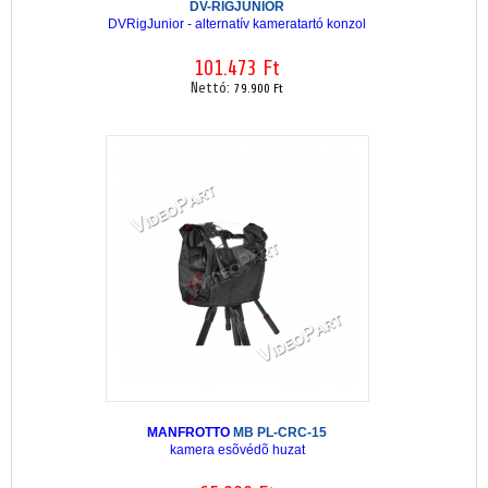
DV-RIGJUNIOR
DVRigJunior - alternatív kameratartó konzol
101.473 Ft
Nettó:
79.900 Ft
MANFROTTO
MB PL-CRC-15
kamera esõvédõ huzat