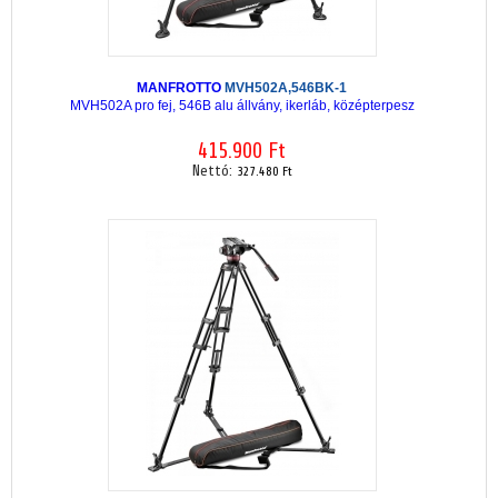
MANFROTTO
MVH502A,546BK-1
MVH502A pro fej, 546B alu állvány, ikerláb, középterpesz
415.900 Ft
Nettó:
327.480 Ft