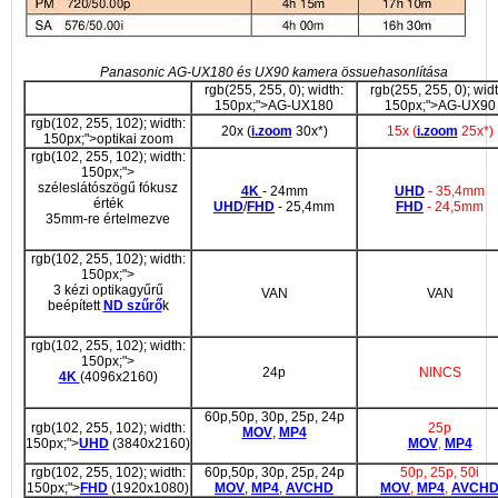
Panasonic AG-UX180 és UX90 kamera össuehasonlítása
rgb(255, 255, 0); width:
rgb(255, 255, 0); widt
150px;">AG-UX180
150px;">AG-UX90
rgb(102, 255, 102); width:
20x (
i.zoom
30x*)
15x (
i.zoom
25x*)
150px;">optikai zoom
rgb(102, 255, 102); width:
150px;">
széleslátószögű fókusz
4K
- 24mm
UHD
- 35,4mm
érték
UHD
/
FHD
- 25,4mm
FHD
- 24,5mm
35mm-re értelmezve
rgb(102, 255, 102); width:
150px;">
3 kézi optikagyűrű
VAN
VAN
beépített
ND szűrő
k
rgb(102, 255, 102); width:
150px;">
24p
NINCS
4K
(4096x2160)
60p,50p, 30p, 25p, 24p
rgb(102, 255, 102); width:
25p
MOV
,
MP4
150px;">
UHD
(3840x2160)
MOV
,
MP4
rgb(102, 255, 102); width:
60p,50p, 30p, 25p, 24p
50p, 25p, 50i
150px;">
FHD
(1920x1080)
MOV
,
MP4
,
AVCHD
MOV
,
MP4
,
AVCH