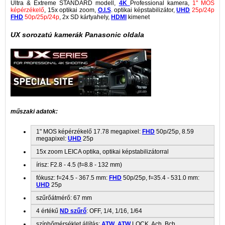
Ultra & Extreme STANDARD modell,
4K
Professional kamera,
1" MOS
képérzékelő
, 15x optikai zoom,
O.I.S
. optikai képstabilizátor,
UHD
25p/24p
FHD
50p/25p/24p
, 2x SD kártyahely,
HDMI
kimenet
UX sorozatú kamerák Panasonic oldala
műszaki adatok:
1" MOS képérzékelő 17.78 megapixel:
FHD
50p/25p, 8.59
megapixel:
UHD
25p
15x zoom LEICA optika, optikai képstabilizátorral
írisz: F2.8 - 4.5 (f=8.8 - 132 mm)
fókusz: f=24.5 - 367.5 mm:
FHD
50p/25p, f=35.4 - 531.0 mm:
UHD
25p
szűrőátmérő: 67 mm
4 értékű
ND szűrő
: OFF, 1/4, 1/16, 1/64
színhőmérséklet állítás:
ATW
,
ATW
LOCK, Ach, Bch,