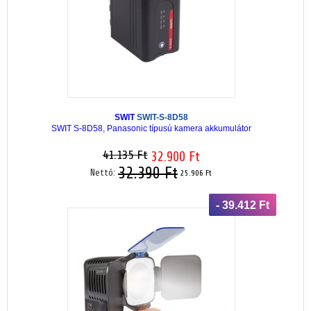
SWIT
SWIT-S-8D58
SWIT S-8D58, Panasonic típusú kamera akkumulátor
41.135 Ft
32.900 Ft
32.390 Ft
Nettó:
25.906 Ft
- 39.412 Ft