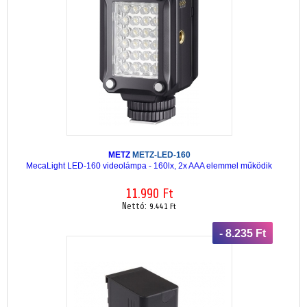
METZ
METZ-LED-160
MecaLight LED-160 videolámpa - 160lx, 2x AAA elemmel működik
11.990 Ft
Nettó:
9.441 Ft
- 8.235 Ft