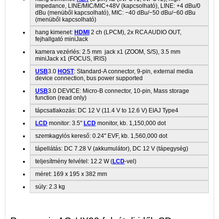
impedance, LINE/MIC/MIC+48V (kapcsolható), LINE: +4 dBu/0
dBu (menüből kapcsolható), MIC: −40 dBu/−50 dBu/−60 dBu
(menüből kapcsolható)
hang kimenet:
HDMI
2 ch (LPCM), 2x RCA AUDIO OUT,
fejhallgató miniJack
kamera vezérlés: 2.5 mm jack x1 (ZOOM, S/S), 3.5 mm
miniJack x1 (FOCUS, IRIS)
USB
3.0
HOST
: Standard-A connector, 9-pin, external media
device connection, bus power supported
USB
3.0 DEVICE: Micro-B connector, 10-pin, Mass storage
function (read only)
tápcsatlakozás: DC 12 V (11.4 V to 12.6 V) EIAJ Type4
LCD
monitor: 3.5"
LCD
monitor, kb. 1,150,000 dot
szemkagylós kereső: 0.24" EVF, kb. 1,560,000 dot
tápellátás: DC 7.28 V (akkumulátor), DC 12 V (tápegység)
teljesítmény felvétel: 12.2 W (
LCD
-vel)
méret: 169 x 195 x 382 mm
súly: 2.3 kg