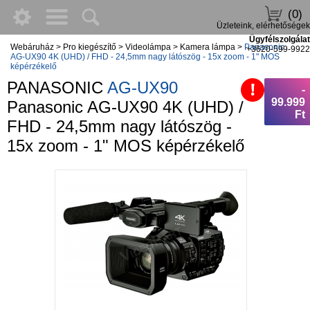
(0)
Üzleteink, elérhetőségek
Ügyfélszolgálat
Webáruház
>
Pro kiegészítő
>
Videolámpa
>
Kamera lámpa
>
Panasonic
+3620-599-9922
AG-UX90 4K (UHD) / FHD - 24,5mm nagy látószög - 15x zoom - 1" MOS
képérzékelő
PANASONIC
AG-UX90
-
99.999
Panasonic AG-UX90 4K (UHD) /
Ft
FHD - 24,5mm nagy látószög -
15x zoom - 1" MOS képérzékelő