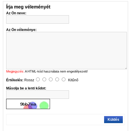
Írja meg véleményét
Az Ön neve:
Az Ön véleménye:
Megjegyzés:
A HTML-kód használata nem engedélyezett!
Értékelés:
Rossz
Kitűnő
Másolja be a lenti kódot:
Küldés