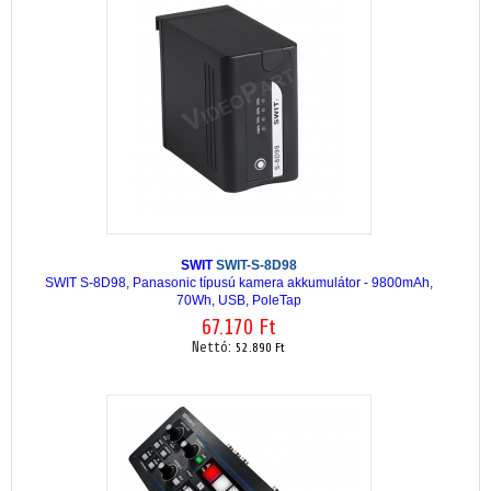
SWIT
SWIT-S-8D98
SWIT S-8D98, Panasonic típusú kamera akkumulátor - 9800mAh,
70Wh, USB, PoleTap
67.170 Ft
Nettó:
52.890 Ft