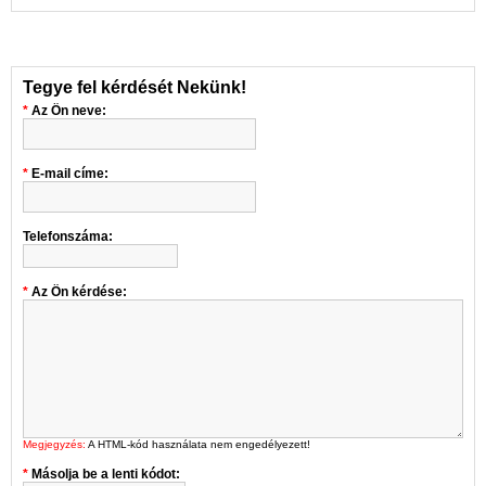
Tegye fel kérdését Nekünk!
Az Ön neve:
E-mail címe:
Telefonszáma:
Az Ön kérdése:
Megjegyzés:
A HTML-kód használata nem engedélyezett!
Másolja be a lenti kódot: