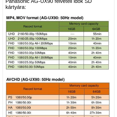
Panasonic AG-UX90 felvételi idők SD
kártyára: