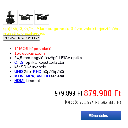
rgb(255, 0, 0);"> A kameragarancia 3 évre való kiterjesztéséhez
regisztráció szükséges.
1" MOS képérzékelő
15x optikai zoom
24,5 mm nagylátószögű LEICA optika
O.I.S
. optikai képstabilizátor
két SD kártyahely
UHD
25p,
FHD
50p/25p/50i
MOV
,
MP4
,
AVCHD
felvétel
HDMI
kimenet
879.900 Ft
979.899 Ft
Nettó:
692.835 Ft
771.574 Ft