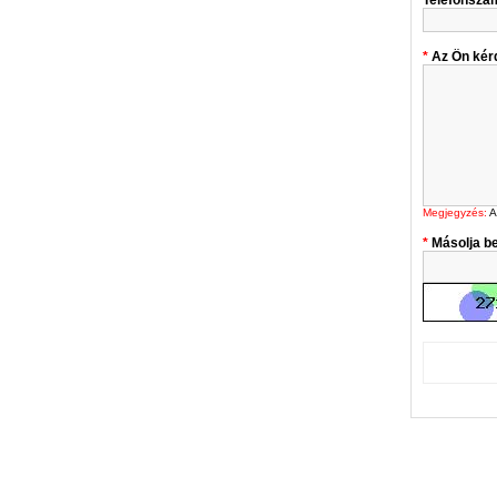
Telefonszá
Az Ön kér
Megjegyzés:
A
Másolja be