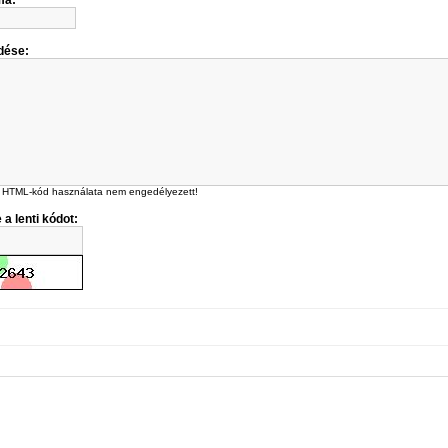
ma:
dése:
 HTML-kód használata nem engedélyezett!
 a lenti kódot: