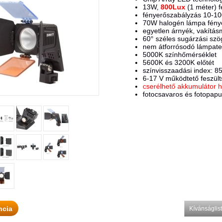
13W,
800Lux
(1 méter) 
fényerőszabályzás 10-10
70W halogén lámpa fényé
egyetlen árnyék, vakítá
60° széles sugárzási szö
nem átforrósodó lámpate
5000K színhőmérséklet
5600K és 3200K előtét
színvisszaadási index: 8
6-17 V működtető feszül
cserélhető akkumulátor h
fotocsavaros és fotopapu
ncia
Kívánságli