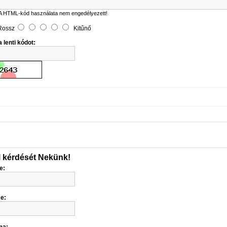
A HTML-kód használata nem engedélyezett!
Rossz
Kitűnő
 lenti kódot:
l kérdését Nekünk!
e:
me: