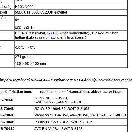
ég
si szög
H60°/ V60°
éklet
5000K és 5600K/3200K előtéttel
dási
85
800Lx @ 1m
DC IN aljzat (kábel,
S-7108
külön vásárolható) , DV akkumulátor
hátlap (külön vásárolható a lenti lista szerint)
t
-10℃~+40℃
274 gramm
108 × 80 × 133 mm
ámpára rögzíthető S-7004 akkumulátor hátlap az alábbi típusokból külön vásáro
5, 0);">
hátlap típus
rgb(255, 255, 0);">
kompatibilis akkumulátor típus
SONY NP-F970/770,
S-7004F
SWIT S-8972,S-8970,S-8770
S-7004U
SONY BP-U60/U30, SWIT S-8U63
S-7004D
Panasonic CGA-D54, VW-VBD58, SWIT S-8D62, S-8D58
S-7004B
Panasonic VW-VBG6, SWIT S-8BG6
S-7004J
JVC BN-V428U, SWIT S-8428