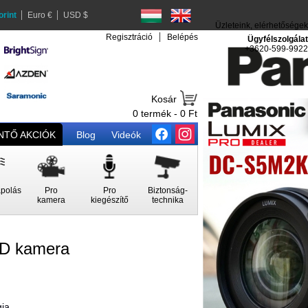
orint
Euro €
USD $
Üzleteink, elérhetőségek
Regisztráció
Belépés
Ügyfélszolgálat
+3620-599-9922
Kosár
0 termék - 0 Ft
TŐ AKCIÓK
Blog
Videók
polás
Pro
Pro
Biztonság-
kamera
kiegészítő
technika
ED kamera
gia