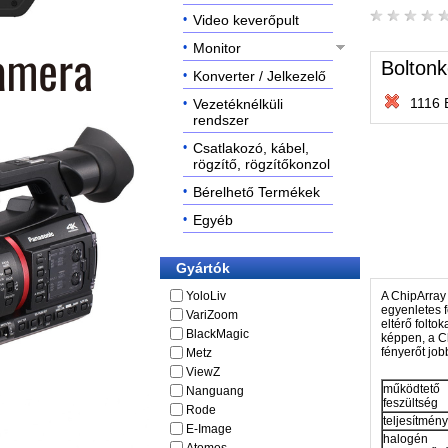
Video keverőpult
Monitor
Boltonk
Konverter / Jelkezelő
1116 
Vezetéknélküli
rendszer
Csatlakozó, kábel,
rögzítő, rögzítőkonzol
Bérelhető Termékek
Egyéb
Gyártók
YoloLiv
A ChipArray 
egyenletes 
VariZoom
eltérő folto
BlackMagic
képpen, a C
fényerőt jo
Metz
ViewZ
működtető
Nanguang
feszültség
Rode
teljesítmény
E-Image
halogén