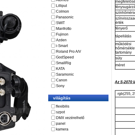
Atomos
megfelelős
Lilliput
fénysugárzá
Colmon
színhőmérs
Panasonic
színvisszaa
érték
SWIT
fényerő
Manfrotto
Fujinon
tápellátás
Azden
működési
i-Smart
hőmérsékle
Roland Pro A/V
tartomány
GodSpeed
súly
SmallRig
méret
KATA
Saramonic
Canon
Az S-2070 l
Sony
rgb(255, 25
világítás
flexibilis
szpot
DMX vezérelhető
panel
kamera