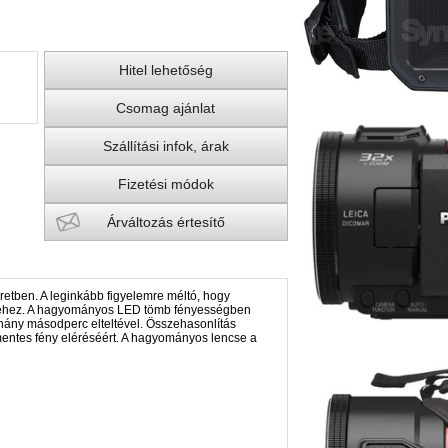
Hitel lehetőség
Csomag ajánlat
Szállítási infok, árak
Fizetési módok
Árváltozás értesítő
retben. A leginkább figyelemre méltó, hogy
fényéhez. A hagyományos LED tömb fényességben
néhány másodperc elteltével. Összehasonlítás
mentes fény eléréséért. A hagyományos lencse a