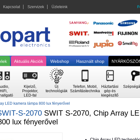
Kapcsolat
Szervizek
Üzleteink
F
elek
Aktuális Akciók
Webshop
Használt shop
NYÁRKÖSZÖN
udio,
Kijelző,
Új
Telefon, Mobil,
Háztartási
Szépségá
HiFi,
Projektor,
technológiák
Számítástechnika
gép és
hallgató
LED-fal
kiegészítő
ray LED kamera lámpa 800 lux fényerővel
SWIT-S-2070
SWIT S-2070, Chip Array L
00 lux fényerővel
Chip Array LED technoló