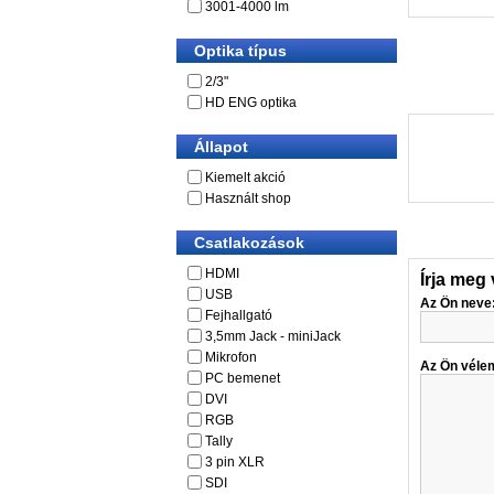
3001-4000 lm
Optika típus
2/3"
HD ENG optika
Állapot
Kiemelt akció
Használt shop
Csatlakozások
HDMI
Írja meg
USB
Az Ön neve
Fejhallgató
3,5mm Jack - miniJack
Mikrofon
Az Ön véle
PC bemenet
DVI
RGB
Tally
3 pin XLR
SDI