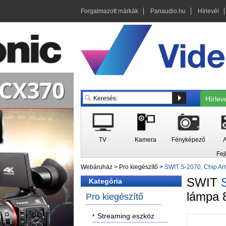
Forgalmazott márkák
Panaudio.hu
Hírlevél
Hírlev
TV
Kamera
Fényképező
A
Fej
Webáruház
>
Pro kiegészítő
>
SWIT S-2070, Chip Ar
SWIT
Kategória
lámpa 8
Pro kiegészítő
Streaming eszköz