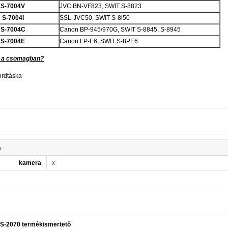
S-7004V
JVC BN-VF823, SWIT S-8823
S-7004i
SSL-JVC50, SWIT S-8i50
S-7004C
Canon BP-945/970G, SWIT S-8845, S-8945
S-7004E
Canon LP-E6, SWIT S-8PE6
 a csomagban?
ordtáska
s
kamera
x
S-2070 termékismertető