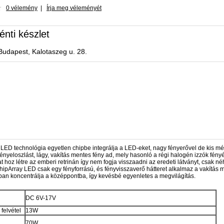
0 vélemény
|
Írja meg véleményét
énti készlet
Budapest, Kalotaszeg u. 28.
LED technológia egyetlen chipbe integrálja a LED-eket, nagy fényerővel de kis mé
fényeloszlást, lágy, vakítás mentes fény ad, mely hasonló a régi halogén izzók 
kat hoz létre az emberi retrinán így nem fogja visszaadni az eredeti látványt, csak 
hipArray LED csak egy fényforrású, és fényvisszaverő hátteret alkalmaz a vakítás 
bban koncentrálja a középpontba, így kevésbé egyenletes a megvilágítás.
DC 6V-17V
 felvétel
13W
70W