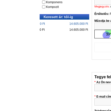
Komponens
Megjegyzés:
Kompozit
Értékelés:
Keresett ár: tól-ig
Másolja be a
0 Ft
14.605.000 Ft
0 Ft
14.605.000 Ft
Tegye fe
Az Ön nev
E-mail cí