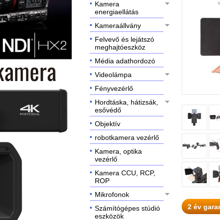
Kamera
energiaellátás
Kameraállvány
Felvevő és lejátszó
meghajtóeszköz
Média adathordozó
Videolámpa
Fényvezérlő
Hordtáska, hátizsák,
esővédő
Objektív
robotkamera vezérlő
Kamera, optika
vezérlő
Kamera CCU, RCP,
ROP
Mikrofonok
2 év gara
Számítógépes stúdió
eszközök