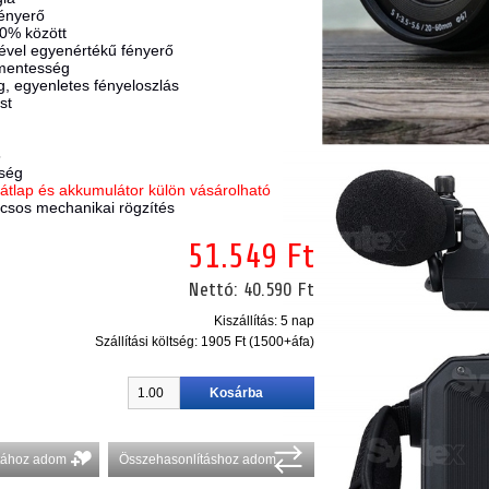
fényerő
0% között
vel egyenértékű fény
erő
smentesség
g, egyenletes fényeloszlás
st
5
tség
átlap és akkumulátor külön vásárolható
csos mechanikai rögzítés
51.549 Ft
Nettó:
40.590 Ft
Kiszállítás: 5 nap
Szállítási költség:
1905 Ft (1500+áfa)
stához adom
Összehasonlításhoz adom