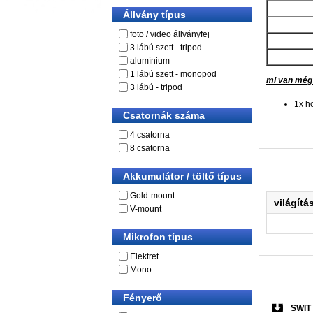
Állvány típus
foto / video állványfej
3 lábú szett - tripod
alumínium
1 lábú szett - monopod
mi van még
3 lábú - tripod
1x h
Csatornák száma
4 csatorna
8 csatorna
Akkumulátor / töltő típus
Gold-mount
világítá
V-mount
Mikrofon típus
Elektret
Mono
Fényerő
SWIT 