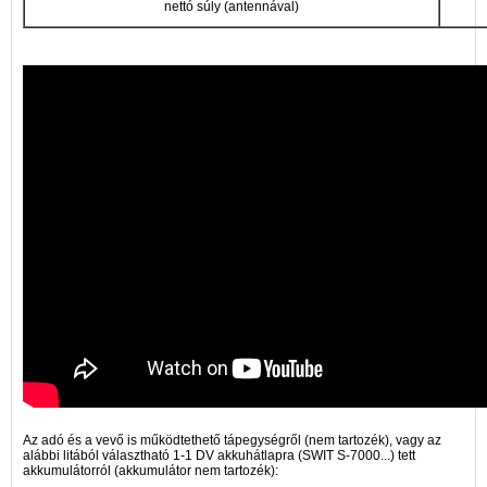
nettó súly (antennával)
Az adó és a vevő is működtethető tápegységről (nem tartozék), vagy az
alábbi litából választható 1-1 DV akkuhátlapra (SWIT S-7000...) tett
akkumulátorról (akkumulátor nem tartozék):