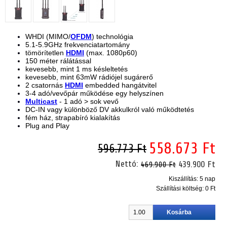
WHDI (MIMO/
OFDM
) technológia
5.1-5.9GHz frekvenciatartomány
tömörítetlen
HDMI
(max. 1080p60)
150 méter rálátással
kevesebb, mint 1 ms késleltetés
kevesebb, mint 63mW rádiójel sugárerő
2 csatornás
HDMI
embedded hangátvitel
3-4 adó/vevőpár működése egy helyszínen
Multicast
- 1 adó > sok vevő
DC-IN vagy különböző DV akkulkról való működtetés
fém ház, strapabíró kialakítás
Plug and Play
558.673 Ft
596.773 Ft
Nettó:
439.900 Ft
469.900 Ft
Kiszállítás: 5 nap
Szállítási költség:
0 Ft