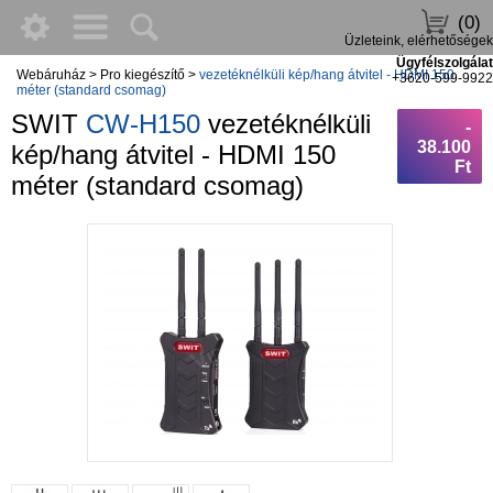
(0)
Üzleteink, elérhetőségek
Ügyfélszolgálat
Webáruház
>
Pro kiegészítő
>
vezetéknélküli kép/hang átvitel - HDMI 150
+3620-599-9922
méter (standard csomag)
SWIT
CW-H150
vezetéknélküli
-
38.100
kép/hang átvitel - HDMI 150
Ft
méter (standard csomag)