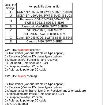
akku.lap
kompatibilis akkumulátor
típusjel
F
SONY NP-F970/770, SWIT S-8972, S-8970
U
SONY BP-U60/U30, SWIT S-8U63, S-8U93
Panasonic CGA-D54/D28, VW-VBD58
D
SWIT S-8D62, S-8D58, S-8D98
B
Panasonic VW-VBG6, SWIT S-8BG6
V
JVC BN-VF823, SWIT S-8823
I
SSL-JVC50, SWIT S-8i50, S-8i75
C
Canon BP-945/970G, SWIT S-8845, S-8945
E
Canon LP-E6, SWIT S-8PE6
CW-H150
standard
csomag:
1x Transmitter (Various DV plates types option)
1x Receiver (Various DV plates types option)
5x Antennas (For transmitter and receiver)
1x Ball head (Cold shoe and 1/4”)
1x D-tap to pole-tap DC cable
1x Pole-tap to pole-tap DC cable
CW-H150
luxury
csomag:
1x Transmitter (Various DV plates types option)
1x Receiver (Various DV plates types option)
7x Antennas (2 for Transmitter, 3 for Receiver and 2 for back-up)
1x Articulating arm trestle (Cold shoe and 1/4”)
1x D-tap to pole-tap DC cable
1x Pole-tap to pole-tap DC cable
1x AC-DC adaptor