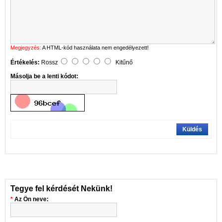
Megjegyzés:
A HTML-kód használata nem engedélyezett!
Értékelés:
Rossz
Kitűnő
Másolja be a lenti kódot:
Küldés
Tegye fel kérdését Nekünk!
Az Ön neve: