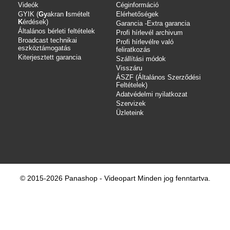
Videók
Céginformáció
GYIK (
Gy
akran
I
smételt
Elérhetőségek
K
érdések)
Garancia -Extra garancia
Általános bérleti feltételek
Profi hírlevél archivum
Broadcast technikai
Profi hírlevélre való
eszköztámogatás
feliratkozás
Kiterjesztett garancia
Szállítási módok
Visszáru
ÁSZF (Általános Szerződési
Feltételek)
Adatvédelmi nyilatkozat
Szervizek
Üzleteink
© 2015-2026 Panashop - Videopart Minden jog fenntartva.