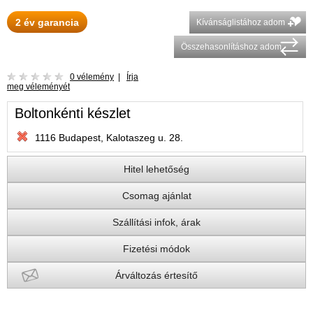
2 év garancia
Kívánságlistához adom
Összehasonlításhoz adom
0 vélemény
|
Írja
meg véleményét
Boltonkénti készlet
1116 Budapest, Kalotaszeg u. 28.
Hitel lehetőség
Csomag ajánlat
Szállítási infok, árak
Fizetési módok
Árváltozás értesítő