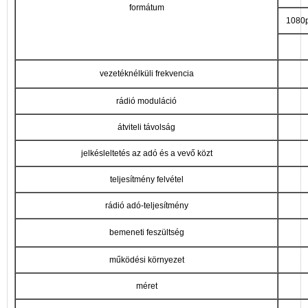
formátum
1080p 
vezetéknélküli frekvencia
rádió moduláció
átviteli távolság
jelkésleltetés az adó és a vevő közt
teljesítmény felvétel
rádió adó-teljesítmény
bemeneti feszültség
működési környezet
méret