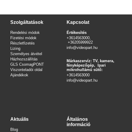
Szolgáltatások
Kapcsolat
Rendelési módok
Értékesítés
Fizetési módok
+3614563000,
+36205999922
Részletfizetés
info@videopart.hu
Lizing
Személyes átvétel
Házhozszállítás
Márkaszervíz: TV, kamera,
GLS CsomagPONT
fényképezőgép, Ipari
Viszonteladói oldal
mikrohullámú sütő:
Ajándékok
+3614563000
info
@videopart.hu
Aktuális
Általános
információ
Blog