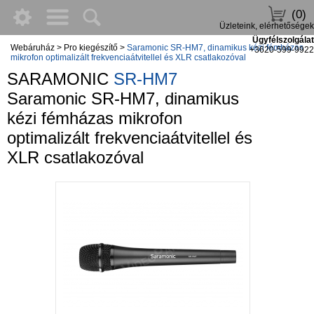
(0)
Üzleteink, elérhetőségek
Ügyfélszolgálat
Webáruház
>
Pro kiegészítő
>
Saramonic SR-HM7, dinamikus kézi fémházas
+3620-599-9922
mikrofon optimalizált frekvenciaátvitellel és XLR csatlakozóval
SARAMONIC
SR-HM7
Saramonic SR-HM7, dinamikus
kézi fémházas mikrofon
optimalizált frekvenciaátvitellel és
XLR csatlakozóval