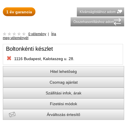
1 év garancia
Kívánságlistához adom
Összehasonlításhoz adom
0 vélemény
|
Írja
meg véleményét
Boltonkénti készlet
1116 Budapest, Kalotaszeg u. 28.
Hitel lehetőség
Csomag ajánlat
Szállítási infok, árak
Fizetési módok
Árváltozás értesítő