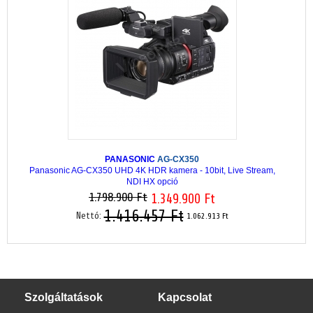
PANASONIC
AG-CX350
Panasonic AG-CX350 UHD 4K HDR kamera - 10bit, Live Stream,
NDI HX opció
1.798.900 Ft
1.349.900 Ft
1.416.457 Ft
Nettó:
1.062.913 Ft
Szolgáltatások
Kapcsolat