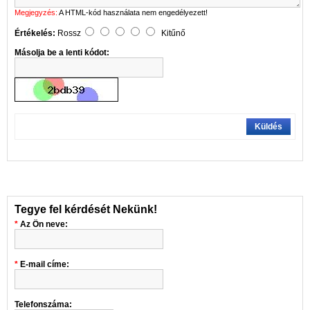
Megjegyzés:
A HTML-kód használata nem engedélyezett!
Értékelés:
Rossz
Kitűnő
Másolja be a lenti kódot:
Küldés
Tegye fel kérdését Nekünk!
Az Ön neve:
E-mail címe:
Telefonszáma: