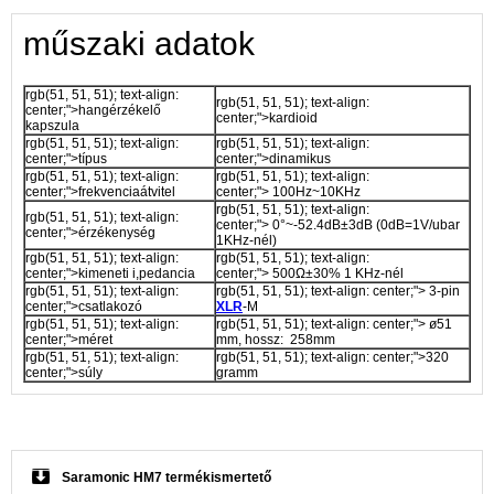
műszaki adatok
rgb(51, 51, 51); text-align:
rgb(51, 51, 51); text-align:
center;">hangérzékelő
center;">kardioid
kapszula
rgb(51, 51, 51); text-align:
rgb(51, 51, 51); text-align:
center;">típus
center;">dinamikus
rgb(51, 51, 51); text-align:
rgb(51, 51, 51); text-align:
center;">frekvenciaátvitel
center;"> 100Hz~10KHz
rgb(51, 51, 51); text-align:
rgb(51, 51, 51); text-align:
center;"> 0°~-52.4dB±3dB (0dB=1V/ubar
center;">érzékenység
1KHz-nél)
rgb(51, 51, 51); text-align:
rgb(51, 51, 51); text-align:
center;">kimeneti i,pedancia
center;"> 500Ω±30% 1 KHz-nél
rgb(51, 51, 51); text-align:
rgb(51, 51, 51); text-align: center;"> 3-pin
center;">csatlakozó
XLR
-M
rgb(51, 51, 51); text-align:
rgb(51, 51, 51); text-align: center;"> ø51
center;">méret
mm, hossz: 258mm
rgb(51, 51, 51); text-align:
rgb(51, 51, 51); text-align: center;">320
center;">súly
gramm
Saramonic HM7 termékismertető