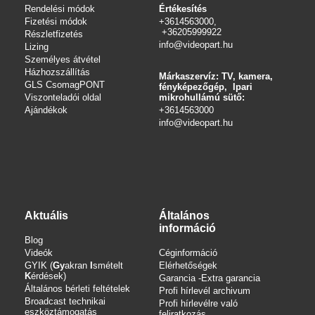
Rendelési módok
Értékesítés
Fizetési módok
+3614563000,
+36205999922
Részletfizetés
info@videopart.hu
Lizing
Személyes átvétel
Házhozszállítás
Márkaszervíz: TV, kamera,
GLS CsomagPONT
fényképezőgép, Ipari
Viszonteladói oldal
mikrohullámú sütő:
Ajándékok
+3614563000
info
@videopart.hu
Aktuális
Általános
információ
Blog
Videók
Céginformáció
GYIK (
Gy
akran
I
smételt
Elérhetőségek
K
érdések)
Garancia -Extra garancia
Általános bérleti feltételek
Profi hírlevél archivum
Broadcast technikai
Profi hírlevélre való
eszköztámogatás
feliratkozás