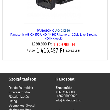
PANASONIC
AG-CX350
Panasonic AG-CX350 UHD 4K HDR kamera - 10bit, Live Stream,
NDI HX opció
1.798.900 Ft
1.349.900 Ft
1.416.457 Ft
Nettó:
1.062.913 Ft
Szolgáltatások
Kapcsolat
Rendelési módok
Értékesítés
Fizetési módok
+3614563000,
+36205999922
Részletfizetés
info@videopart.hu
Lizing
Személyes átvétel
Házhozszállítás