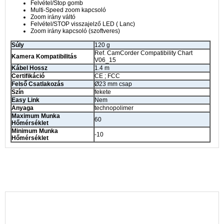
Felvétel/Stop gomb
Multi-Speed zoom kapcsoló
Zoom irány váltó
Felvétel/STOP visszajelző LED ( Lanc)
Zoom irány kapcsoló (szoftveres)
Súly
120 g
Ref. CamCorder Compatibility Chart
Kamera Kompatibilitás
V06_15
Kábel Hossz
1.4 m
Certifikáció
CE ; FCC
Felső Csatlakozás
Ø23 mm csap
Szín
fekete
Easy Link
Nem
Anyaga
technopolimer
Maximum Munka
60
Hőmérséklet
Minimum Munka
-10
Hőmérséklet