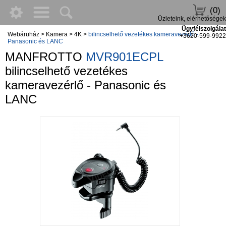
(0)
Üzleteink, elérhetőségek
Ügyfélszolgálat
Webáruház
>
Kamera
>
4K
>
bilincselhető vezetékes kameravezérlő -
+3620-599-9922
Panasonic és LANC
MANFROTTO
MVR901ECPL
bilincselhető vezetékes
kameravezérlő - Panasonic és
LANC