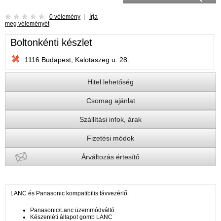
0 vélemény
|
Írja
meg véleményét
Boltonkénti készlet
1116 Budapest, Kalotaszeg u. 28.
Hitel lehetőség
Csomag ajánlat
Szállítási infok, árak
Fizetési módok
Árváltozás értesítő
LANC és Panasonic kompatibilis távvezérlő.
Panasonic/Lanc üzemmódváltó
Készenléti állapot gomb LANC