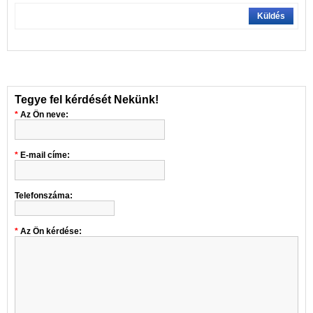
Küldés
Tegye fel kérdését Nekünk!
Az Ön neve:
E-mail címe:
Telefonszáma:
Az Ön kérdése: