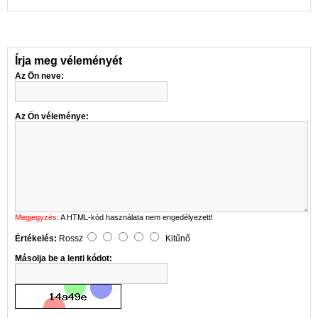
Írja meg véleményét
Az Ön neve:
Az Ön véleménye:
Megjegyzés:
A HTML-kód használata nem engedélyezett!
Értékelés:
Rossz
Kitűnő
Másolja be a lenti kódot: