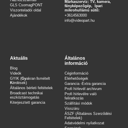
Márkaszervíz: TV, kamera,
GLS CsomagPONT
fényképezőgép, Ipari
Viszonteladói oldal
mikrohullámú sütő:
Ajándékok
+3614563000
info
@videopart.hu
Aktuális
Általános
információ
Blog
Videók
Céginformáció
GYIK (
Gy
akran
I
smételt
Elérhetőségek
K
érdések)
Garancia -Extra garancia
Általános bérleti feltételek
Profi hírlevél archivum
Broadcast technikai
Profi hírlevélre való
eszköztámogatás
feliratkozás
Kiterjesztett garancia
Szállítási módok
Visszáru
ÁSZF (Általános Szerződési
Feltételek)
Adatvédelmi nyilatkozat