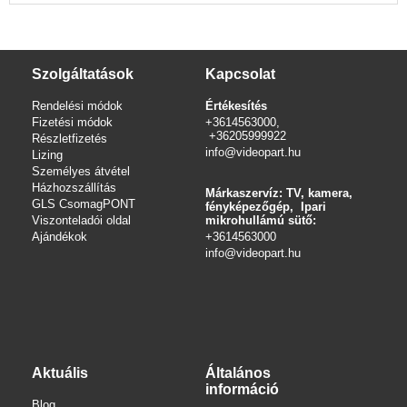
Szolgáltatások
Kapcsolat
Rendelési módok
Értékesítés
Fizetési módok
+3614563000,
+36205999922
Részletfizetés
info@videopart.hu
Lizing
Személyes átvétel
Házhozszállítás
Márkaszervíz: TV, kamera,
GLS CsomagPONT
fényképezőgép, Ipari
Viszonteladói oldal
mikrohullámú sütő:
Ajándékok
+3614563000
info
@videopart.hu
Aktuális
Általános
információ
Blog