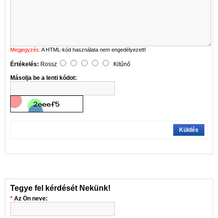
Megjegyzés:
A HTML-kód használata nem engedélyezett!
Értékelés:
Rossz
Kitűnő
Másolja be a lenti kódot:
Küldés
Tegye fel kérdését Nekünk!
Az Ön neve: