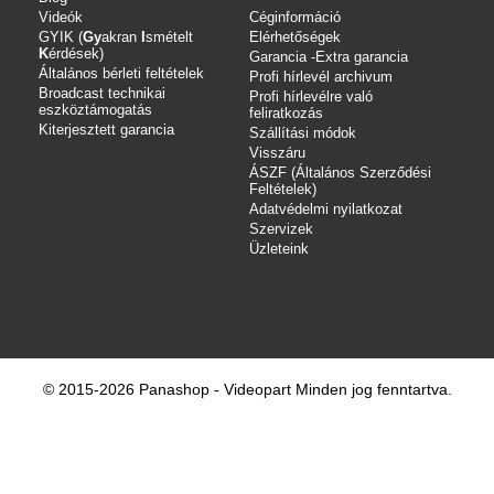
Videók
Céginformáció
GYIK (
Gy
akran
I
smételt
Elérhetőségek
K
érdések)
Garancia -Extra garancia
Általános bérleti feltételek
Profi hírlevél archivum
Broadcast technikai
Profi hírlevélre való
eszköztámogatás
feliratkozás
Kiterjesztett garancia
Szállítási módok
Visszáru
ÁSZF (Általános Szerződési
Feltételek)
Adatvédelmi nyilatkozat
Szervizek
Üzleteink
© 2015-2026 Panashop - Videopart Minden jog fenntartva.