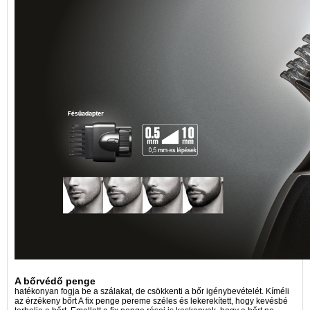
A bőrvédő penge
hatékonyan fogja be a szálakat, de csökkenti a bőr igénybevételét. Kíméli
az érzékeny bőrt A fix penge pereme széles és lekerekített, hogy kevésbé