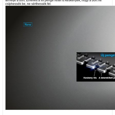
terhelje a bőrt. Emellett a fix penge rései is keskenyek, hogy a bőrt ne
csíphessék be, ne sérthessék fel.