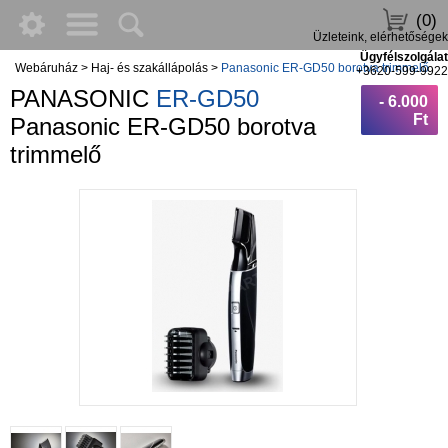
(0)
Üzleteink, elérhetőségek
Ügyfélszolgálat
Webáruház
>
Haj- és szakállápolás
>
Panasonic ER-GD50 borotva trimmelő
+3620-599-9922
PANASONIC
ER-GD50
- 6.000
Ft
Panasonic ER-GD50 borotva
trimmelő