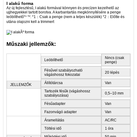
I alakú forma
Az új fejlesztésű, I alakú formával könnyen és precízen kezelhető az
ujjhegyekkel tartott borotva. A karbantartás megkönnyítésére a penge
leöblíthető*¹ *². *1：Csak a penge (nem a teljes készülék) *2：Előtte és
utána olajozni kell a trimmert
Műszaki jellemzők:
Nincs (csak
Leöblíthető
penge)
Fésűvel szabályozható
20 lépés
vágáshossz fokozatai
Állítótárcsa
Van
JELLEMZŐK
Tartozék fésűk (vágáshossz
0,5–10 mm
szabályozása)
Fésűadapter
Van
Fazonvágó adapter
Van
Áramellátás
AC/RC
Töltési idő
1 óra
Működési idő
50 min