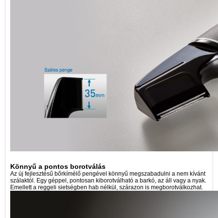
Könnyű a pontos borotválás
Az új fejlesztésű bőrkímélő pengével könnyű megszabadulni a nem kívánt
szálaktól. Egy géppel, pontosan kiborotválható a barkó, az áll vagy a nyak.
Emellett a reggeli sietségben hab nélkül, szárazon is megborotválkozhat.