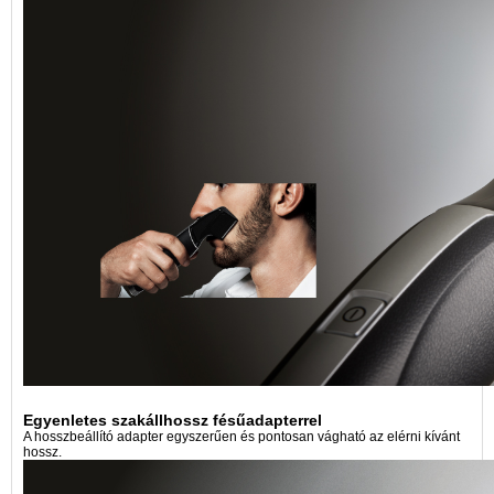
Egyenletes szakállhossz fésűadapterrel
A hosszbeállító adapter egyszerűen és pontosan vágható az elérni kívánt
hossz.