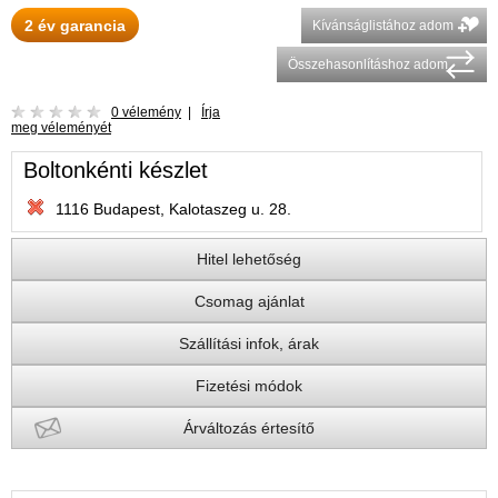
2 év garancia
Kívánságlistához adom
Összehasonlításhoz adom
0 vélemény
|
Írja
meg véleményét
Boltonkénti készlet
1116 Budapest, Kalotaszeg u. 28.
Hitel lehetőség
Csomag ajánlat
Szállítási infok, árak
Fizetési módok
Árváltozás értesítő