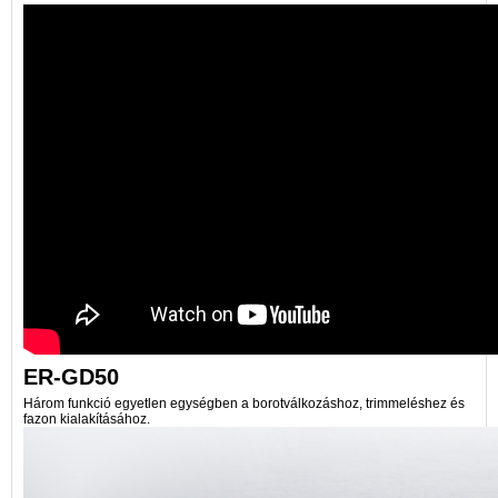
ER-GD50
Három funkció egyetlen egységben a borotválkozáshoz, trimmeléshez és
fazon kialakításához.