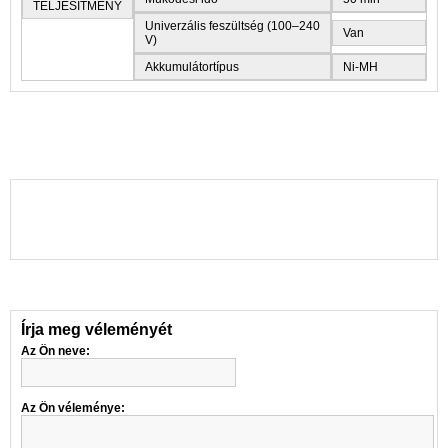
TELJESÍTMÉNY
Univerzális feszültség (100–240
Van
V)
Akkumulátortípus
Ni-MH
Írja meg véleményét
Az Ön neve:
Az Ön véleménye: