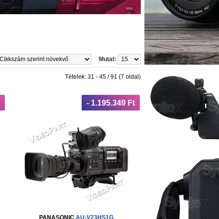
Mutat:
Tételek: 31 - 45 / 91 (7 oldal)
- 1.195.349 Ft
PANASONIC
AU-V23HS1G