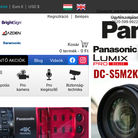
orint
Euro €
USD $
Üzleteink, elérhetőségek
Regisztráció
Belépés
Ügyfélszolgálat
+3620-599-9922
Kosár
0 termék - 0 Ft
TŐ AKCIÓK
Blog
Videók
polás
Pro
Pro
Biztonság-
kamera
kiegészítő
technika