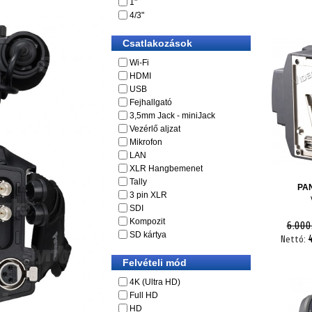
1"
4/3"
Csatlakozások
Wi-Fi
HDMI
USB
Fejhallgató
3,5mm Jack - miniJack
Vezérlő aljzat
Mikrofon
LAN
XLR Hangbemenet
Tally
PA
3 pin XLR
SDI
Kompozit
6.000
SD kártya
Nettó:
Felvételi mód
4K (Ultra HD)
Full HD
HD