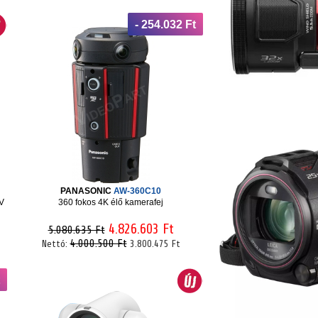
- 254.032 Ft
PANASONIC
AW-360C10
V
360 fokos 4K élő kamerafej
4.826.603 Ft
5.080.635 Ft
4.000.500 Ft
Nettó:
3.800.475 Ft