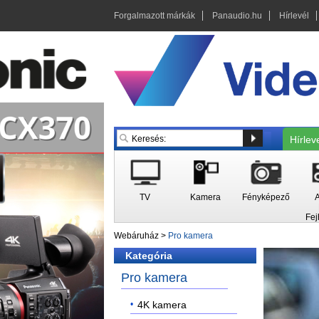
Forgalmazott márkák
Panaudio.hu
Hírlevél
Hírlev
TV
Kamera
Fényképező
A
Fej
Webáruház
>
Pro kamera
Kategória
Pro kamera
4K kamera