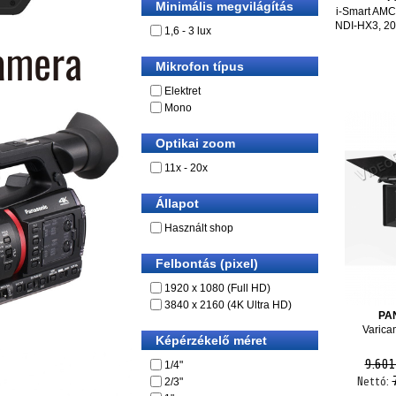
Minimális megvilágítás
i-Smart AMC
NDI-HX3, 20
1,6 - 3 lux
Mikrofon típus
Elektret
Mono
Optikai zoom
11x - 20x
Állapot
Használt shop
Felbontás (pixel)
1920 x 1080 (Full HD)
3840 x 2160 (4K Ultra HD)
PA
Varic
Képérzékelő méret
9.601
1/4"
Nettó:
2/3"