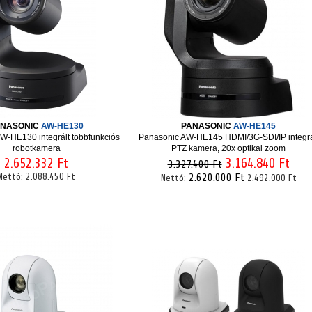
ANASONIC
AW-HE130
PANASONIC
AW-HE145
W-HE130 integrált többfunkciós
Panasonic AW-HE145 HDMI/3G-SDI/IP integrá
robotkamera
PTZ kamera, 20x optikai zoom
2.652.332 Ft
3.164.840 Ft
3.327.400 Ft
Nettó:
2.088.450 Ft
2.620.000 Ft
Nettó:
2.492.000 Ft