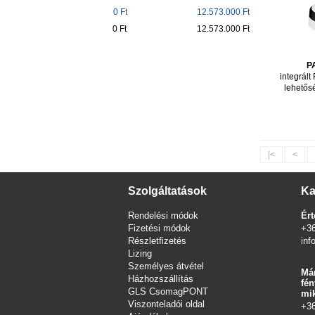
0 Ft
12.573.000 Ft
0 Ft
12.573.000 Ft
P
integrál
lehetős
|<
<
Szolgáltatások
Ka
Rendelési módok
Ért
Fizetési módok
+3
Részletfizetés
inf
Lizing
Személyes átvétel
Már
Házhozszállítás
fén
GLS CsomagPONT
mik
Viszonteladói oldal
+3