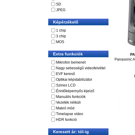
SD
JPEG
Képérzékelő
1 chip
3 chip
MOS
Extra funkciók
P
Panasonic A
Mikrofon bemenet
Nagy sebességű videofelvétel
EVF kereső
Optikai képstabilizátor
Szines LCD
Érintőképernyős kijelző
Manuális funkciók
Vezeték nélküli
Makró mód
Timelapse video
HDR funkció
Keresett ár: tól-ig