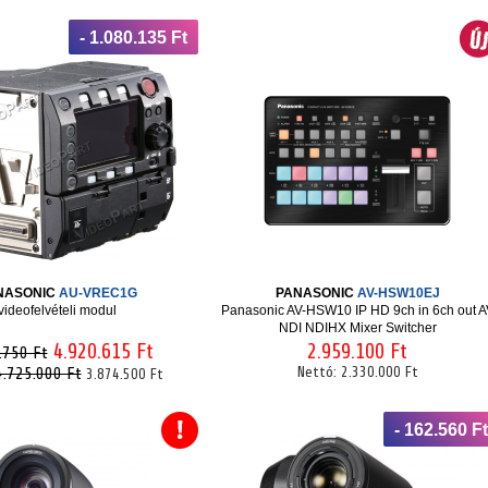
- 1.080.135 Ft
NASONIC
AU-VREC1G
PANASONIC
AV-HSW10EJ
videofelvételi modul
Panasonic AV-HSW10 IP HD 9ch in 6ch out A
NDI NDIHX Mixer Switcher
4.920.615 Ft
2.959.100 Ft
.750 Ft
4.725.000 Ft
Nettó:
2.330.000 Ft
3.874.500 Ft
- 162.560 Ft