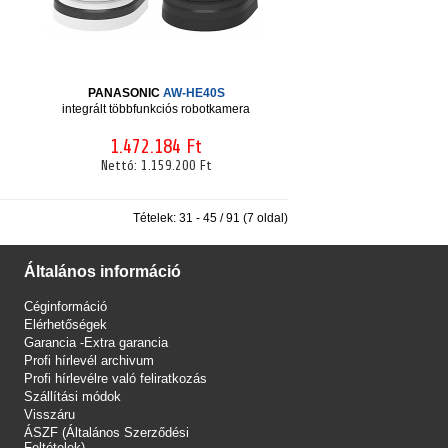
PANASONIC
AW-HE40S
integrált többfunkciós robotkamera
1.472.184 Ft
Nettó:
1.159.200 Ft
Tételek: 31 - 45 / 91 (7 oldal)
Általános információ
Céginformáció
Elérhetőségek
Garancia -Extra garancia
Profi hírlevél archivum
Profi hírlevélre való feliratkozás
Szállítási módok
Visszáru
ÁSZF (Általános Szerződési
Feltételek)