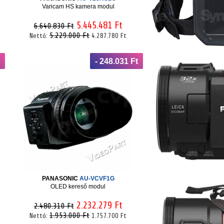
Varicam HS kamera modul
5.445.481 Ft
6.640.830 Ft
5.229.000 Ft
Nettó:
4.287.780 Ft
- 248.031 Ft
PANASONIC
AU-VCVF1G
OLED kereső modul
2.232.279 Ft
2.480.310 Ft
1.953.000 Ft
Nettó:
1.757.700 Ft