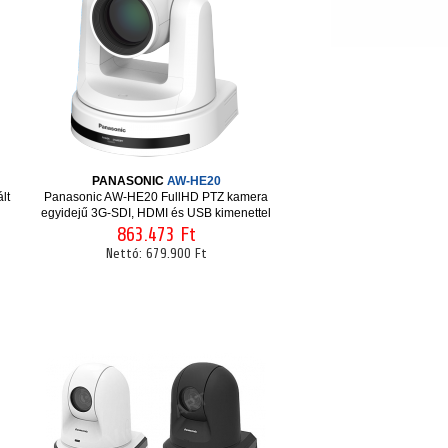
PANASONIC
AW-HE20
lt
Panasonic AW-HE20 FullHD PTZ kamera
egyidejű 3G-SDI, HDMI és USB kimenettel
863.473 Ft
Nettó:
679.900 Ft