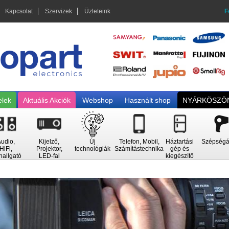
Kapcsolat
Szervizek
Üzleteink
F
elek
Aktuális Akciók
Webshop
Használt shop
NYÁRKÖSZÖN
udio,
Kijelző,
Új
Telefon, Mobil,
Háztartási
Szépségá
HiFi,
Projektor,
technológiák
Számítástechnika
gép és
hallgató
LED-fal
kiegészítő