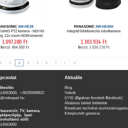
ANASONIC
AW-HE38
PANASONIC
AW-HE40H
t FullHD PTZ kamera - NDI HX
integrált többfunkciós robotkamera
ég, 22x zoom HDMI kimenet
1.097.280 Ft
1.303.934 Ft
Nettó:
864.000 Ft
Nettó:
1.026.720 Ft
1
2
3
4
5
6
7
>
>|
pcsolat
Aktuális
ékesítés
Blog
614563000, +36205999922
Videók
o@videopart.hu
GYIK (
Gy
akran
I
smételt
K
érdések)
Általános bérleti feltételek
Broadcast technikai eszköztámogatás
kaszervíz: TV, kamera,
Kiterjesztett garancia
yképezőgép, Ipari
rohullámú sütő:
614563000