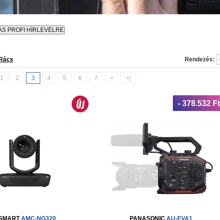
Rács
Rendezés:
1
2
3
4
5
6
7
>
>|
- 378.532 Ft
-SMART
AMC-NG320
PANASONIC
AU-EVA1