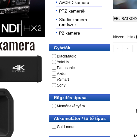
AVCHD kamera
PTZ kamerák
Studio kamera
rendszer
P2 kamera
Nézet:
Lista
/
Gyártók
|<
<
BlackMagic
YoloLiv
Panasonic
Azden
i-Smart
Sony
Rögzítés típusa
Memóriakártyára
Akkumulátor / töltő típus
Gold-mount
I