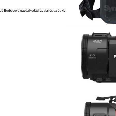
ndő Bérbevevő gazdálkodási adatai és az ügylet