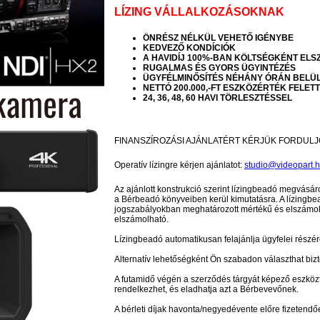
LÍZING VÁLLALKOZÁSOKNAK
ÖNRÉSZ NÉLKÜL VEHETŐ IGÉNYBE
KEDVEZŐ KONDÍCIÓK
A HAVIDÍJ 100%-BAN KÖLTSÉGKÉNT EL
RUGALMAS ÉS GYORS ÜGYINTÉZÉS
ÜGYFÉLMINŐSÍTÉS NÉHÁNY ÓRÁN BELÜ
NETTÓ 200.000,-FT ESZKÖZÉRTÉK FELETT
24, 36, 48, 60 HAVI TÖRLESZTÉSSEL
FINANSZÍROZÁSI AJÁNLATÉRT KÉRJÜK FORDULJ
Operatív lízingre kérjen ajánlatot:
studio@videopart.
Az ajánlott konstrukció szerint lízingbeadó megvásár
a Bérbeadó könyveiben kerül kimutatásra. A lízingb
jogszabályokban meghatározott mértékű és elszámolhat
elszámolható.
Lízingbeadó automatikusan felajánlja ügyfelei részére
Alternatív lehetőségként Ön szabadon választhat bizto
A futamidő végén a szerződés tárgyát képező eszközt 
rendelkezhet, és eladhatja azt a Bérbevevőnek.
A bérleti díjak havonta/negyedévente előre fizetendő