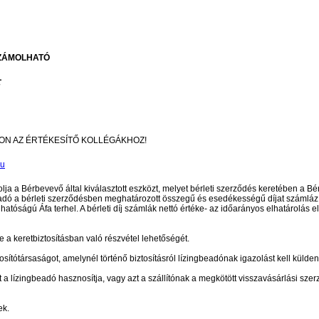
SZÁMOLHATÓ
L
ON AZ ÉRTÉKESÍTŐ KOLLÉGÁKHOZ!
hu
olja a Bérbevevő által kiválasztott eszközt, melyet bérleti szerződés keretében a
eadó a bérleti szerződésben meghatározott összegű és esedékességű díjat számláz
óságú Áfa terhel. A bérleti díj számlák nettó értéke- az időarányos elhatárolás e
 a keretbiztosításban való részvétel lehetőségét.
sítótársaságot, amelynél történő biztosításról lízingbeadónak igazolást kell külden
a lízingbeadó hasznosítja, vagy azt a szállítónak a megkötött visszavásárlási sze
ek.