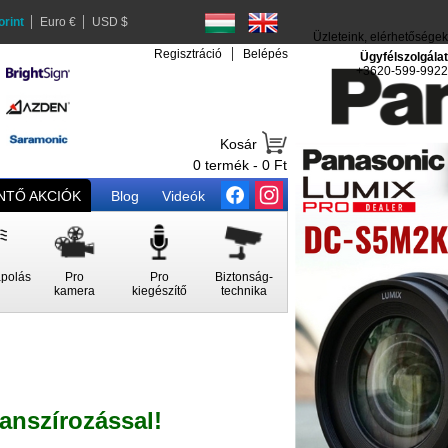
orint
Euro €
USD $
Üzleteink, elérhetőségek
Regisztráció
Belépés
Ügyfélszolgálat
+3620-599-9922
Kosár
0 termék - 0 Ft
TŐ AKCIÓK
Blog
Videók
polás
Pro
Pro
Biztonság-
kamera
kiegészítő
technika
nanszírozással!