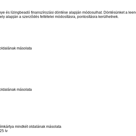
énye és lízingbeadó finanszírozási döntése alapján módosulhat. Döntésünket a lee
y alapján a szerződés feltételei módosításra, pontosításra kerülhetnek.
 oldalának másolata
 oldalának másolata
kcímkártya mindkét oldalának másolata
25 ív