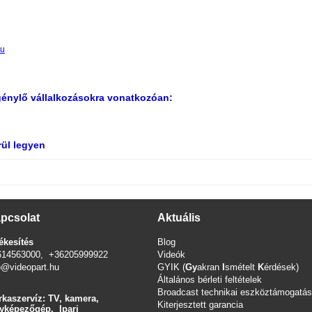
hu
génylő vállalkozásokra vonatkozóan:
rül legyen
pcsolat
Aktuális
ékesítés
Blog
614563000, +36205999922
Videók
o@videopart.hu
GYIK (
Gy
akran
I
smételt
K
érdések)
Általános bérleti feltételek
Broadcast technikai eszköztámogatás
kaszervíz: TV, kamera,
Kiterjesztett garancia
yképezőgép, Ipari