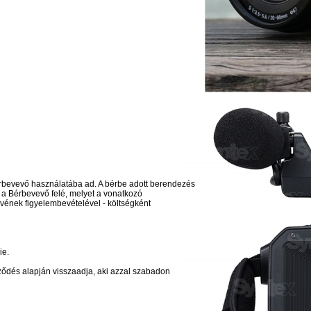
 Bérbevevő használatába ad. A bérbe adott berendezés
 a Bérbevevő felé, melyet a vonatkozó
lvének figyelembevételével - költségként
ie.
rződés alapján visszaadja, aki azzal szabadon