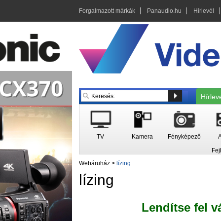
Forgalmazott márkák
Panaudio.hu
Hírlevél
Hírlev
TV
Kamera
Fényképező
A
Fej
Webáruház
>
lízing
lízing
Lendítse fel v