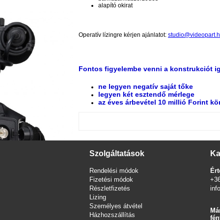
alapító okirat
Operatív lízingre kérjen ajánlatot:
studio@videopart.
Fontos figyelembe venni a konstrukciót i
ne legyen negatív saját tőke
legyen két esztendő mérlege
az éves árbevétel 10 millió Forint kö
Szolgáltatások
Ka
Rendelési módok
Ért
Fizetési módok
+3
Részletfizetés
inf
Lizing
Személyes átvétel
Már
Házhozszállítás
fén