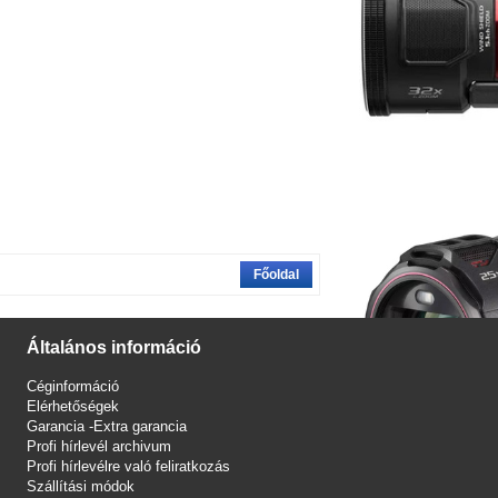
Főoldal
Általános információ
Céginformáció
Elérhetőségek
Garancia -Extra garancia
Profi hírlevél archivum
Profi hírlevélre való feliratkozás
Szállítási módok