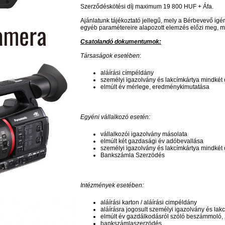
Szerződéskötési díj maximum 19 800 HUF + Áfa.
Ajánlatunk tájékoztató jellegű, mely a Bérbevevő ig
egyéb paramétereire alapozott elemzés előzi meg, mel
Csatolandó dokumentumok:
Társaságok esetében
:
aláírási címpéldány
személyi igazolvány és lakcímkártya mindkét
elmúlt év mérlege, eredménykimutatása
Egyéni vállalkozó esetén:
vállalkozói igazolvány másolata
elmúlt két gazdasági év adóbevallása
személyi igazolvány és lakcímkártya mindkét
Bankszámla Szerzödés
Intézmények esetében:
aláírási karton / aláírási cimpéldány
aláírásra jogosult személyi igazolvány és la
elmúlt év gazdálkodásról szóló beszámmoló, 
bankszámlaszerzödés