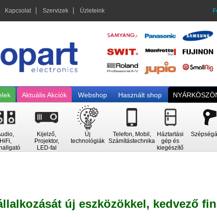
Kapcsolat
Szervizek
Üzleteink
F
elek
Aktuális Akciók
Webshop
Használt shop
NYÁRKÖSZÖN
udio,
Kijelző,
Új
Telefon, Mobil,
Háztartási
Szépségá
HiFi,
Projektor,
technológiák
Számítástechnika
gép és
hallgató
LED-fal
kiegészítő
állalkozását új eszközökkel, kedvező fi