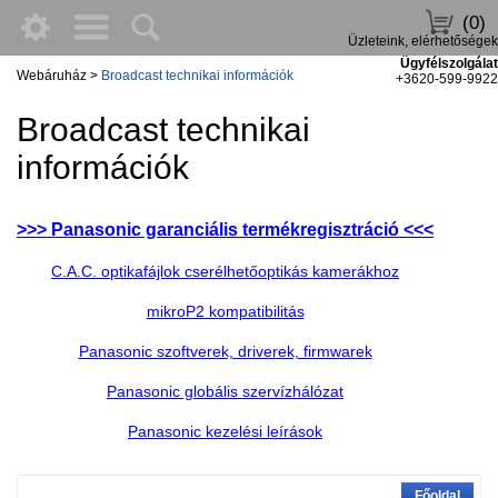
(0)
Üzleteink, elérhetőségek
Ügyfélszolgálat
Webáruház
>
Broadcast technikai információk
+3620-599-9922
Broadcast technikai
információk
>>> Panasonic garanciális termékregisztráció <<<
C.A.C. optikafájlok cserélhetőoptikás kamerákhoz
mikroP2 kompatibilitás
Panasonic szoftverek, driverek, firmwarek
Panasonic globális szervízhálózat
Panasonic kezelési leírások
Főoldal