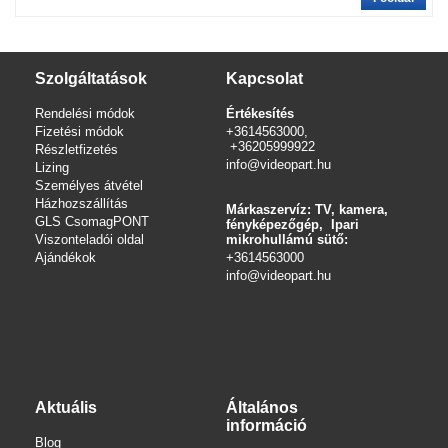
Szolgáltatások
Kapcsolat
Rendelési módok
Értékesítés
Fizetési módok
+3614563000,
+36205999922
Részletfizetés
info@videopart.hu
Lizing
Személyes átvétel
Házhozszállítás
Márkaszervíz: TV, kamera,
GLS CsomagPONT
fényképezőgép, Ipari
Viszonteladói oldal
mikrohullámú sütő:
Ajándékok
+3614563000
info
@videopart.hu
Aktuális
Általános
információ
Blog