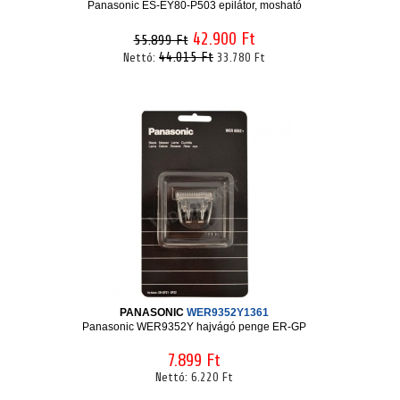
Panasonic ES-EY80-P503 epilátor, mosható
42.900 Ft
55.899 Ft
44.015 Ft
Nettó:
33.780 Ft
PANASONIC
WER9352Y1361
Panasonic WER9352Y hajvágó penge ER-GP
7.899 Ft
Nettó:
6.220 Ft