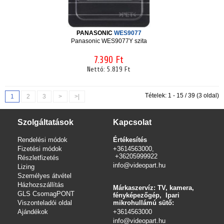
PANASONIC
WES9077
Panasonic WES9077Y szita
7.390 Ft
Nettó:
5.819 Ft
Tételek: 1 - 15 / 39 (3 oldal)
1
2
3
>
>|
Szolgáltatások
Kapcsolat
Rendelési módok
Értékesítés
Fizetési módok
+3614563000,
+36205999922
Részletfizetés
info@videopart.hu
Lizing
Személyes átvétel
Házhozszállítás
Márkaszervíz: TV, kamera,
GLS CsomagPONT
fényképezőgép, Ipari
Viszonteladói oldal
mikrohullámú sütő:
Ajándékok
+3614563000
info
@videopart.hu