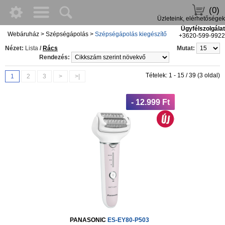
(0)
Üzleteink, elérhetőségek
Ügyfélszolgálat
Webáruház
>
Szépségápolás
>
Szépségápolás kiegészítő
+3620-599-9922
Nézet:
Lista
/
Rács
Mutat:
Rendezés:
Tételek: 1 - 15 / 39 (3 oldal)
1
2
3
>
>|
- 12.999 Ft
PANASONIC
ES-EY80-P503