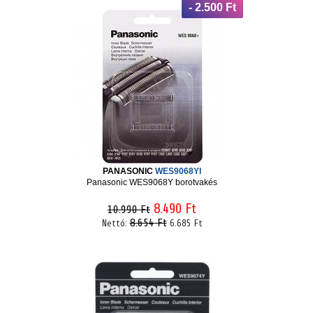
- 2.500 Ft
PANASONIC
WES9068YI
Panasonic WES9068Y borotvakés
8.490 Ft
10.990 Ft
8.654 Ft
Nettó:
6.685 Ft