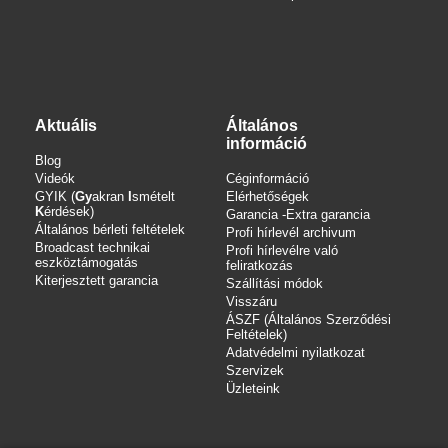
Aktuális
Általános
információ
Blog
Videók
Céginformáció
GYIK (
Gy
akran
I
smételt
Elérhetőségek
K
érdések)
Garancia -Extra garancia
Általános bérleti feltételek
Profi hírlevél archivum
Broadcast technikai
Profi hírlevélre való
eszköztámogatás
feliratkozás
Kiterjesztett garancia
Szállítási módok
Visszáru
ÁSZF (Általános Szerződési
Feltételek)
Adatvédelmi nyilatkozat
Szervizek
Üzleteink