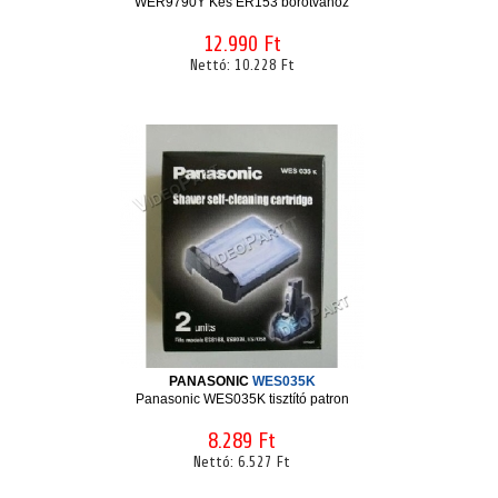
WER9790Y Kés ER153 borotvához
12.990 Ft
Nettó:
10.228 Ft
PANASONIC
WES035K
Panasonic WES035K tisztító patron
8.289 Ft
Nettó:
6.527 Ft