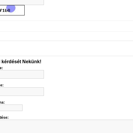
l kérdését Nekünk!
e:
me:
ma:
dése: