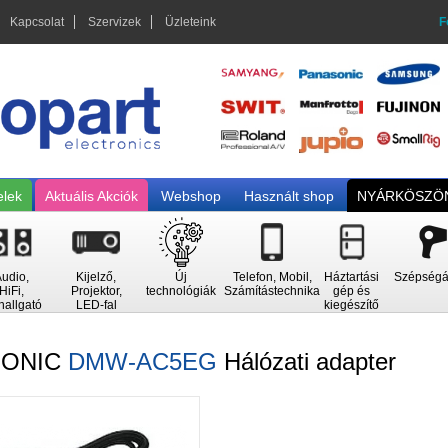
Kapcsolat
Szervizek
Üzleteink
F
elek
Aktuális Akciók
Webshop
Használt shop
NYÁRKÖSZÖN
udio,
Kijelző,
Új
Telefon, Mobil,
Háztartási
Szépségá
HiFi,
Projektor,
technológiák
Számítástechnika
gép és
hallgató
LED-fal
kiegészítő
SONIC
DMW-AC5EG
Hálózati adapter