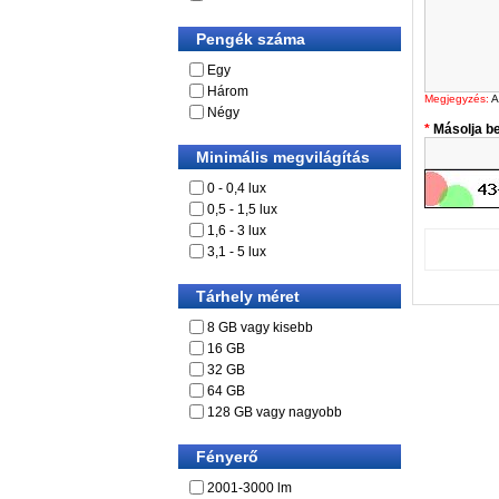
Pengék száma
Egy
Három
Megjegyzés:
A
Négy
Másolja be
Minimális megvilágítás
0 - 0,4 lux
0,5 - 1,5 lux
1,6 - 3 lux
3,1 - 5 lux
Tárhely méret
8 GB vagy kisebb
16 GB
32 GB
64 GB
128 GB vagy nagyobb
Fényerő
2001-3000 lm