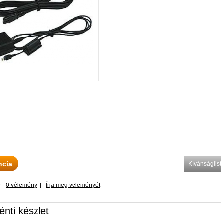
ncia
Kívánságli
0 vélemény
|
Írja meg véleményét
énti készlet