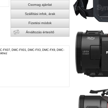
Csomag ajánlat
Szállítási infok, árak
Fizetési módok
Árváltozás értesítő
MC-FX07, DMC-FX01, DMC-FX3, DMC-FX9, DMC-
ekhez