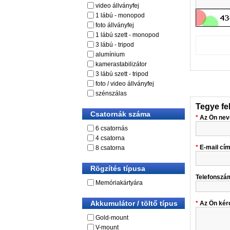
video állványfej
1 lábú - monopod
foto állványfej
1 lábú szett - monopod
3 lábú - tripod
alumínium
kamerastabilizátor
3 lábú szett - tripod
foto / video állványfej
szénszálas
Tegye fe
Csatornák száma
Az Ön nev
6 csatornás
4 csatorna
E-mail cí
8 csatorna
Rögzítés típusa
Telefonszá
Memóriakártyára
Akkumulátor / töltő típus
Az Ön kér
Gold-mount
V-mount