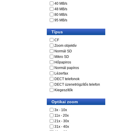
40 MB/s
48 MB/s
80 MB/s
95 MB/s
Típus
CF
Zoom objektív
Normál SD
Mikro SD
Hőpapiros
Normál papíros
Lézerfax
DECT telefonok
DECT üzenetrögzítős telefon
Kiegeszítők
Optikai zoom
3x - 10x
11x - 20x
21x - 30x
31x - 40x