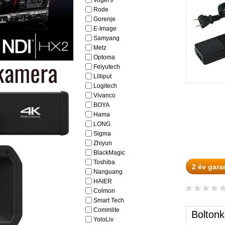
Vogel's
Rode
Gorenje
E-Image
Samyang
Metz
Optoma
Feiyutech
Lilliput
Logitech
Vivanco
BOYA
Hama
LONG
Sigma
Zhiyun
BlackMagic
Toshiba
2 év gara
Nanguang
HAIER
Colmon
Smart Tech
Commlite
Boltonk
YoloLiv