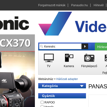
Forgalmazott márkák
Panaudio.hu
Hírlevél
Hírlev
TV
Kamera
Fényképező
A
Fej
Webáruház
>
Hálózati adapter
PANA
Kategória
Gyártók
RAPOO