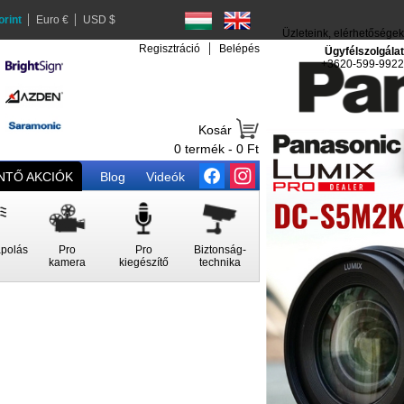
orint
Euro €
USD $
Üzleteink, elérhetőségek
Regisztráció
Belépés
Ügyfélszolgálat
+3620-599-9922
Kosár
0 termék - 0 Ft
TŐ AKCIÓK
Blog
Videók
polás
Pro
Pro
Biztonság-
kamera
kiegészítő
technika