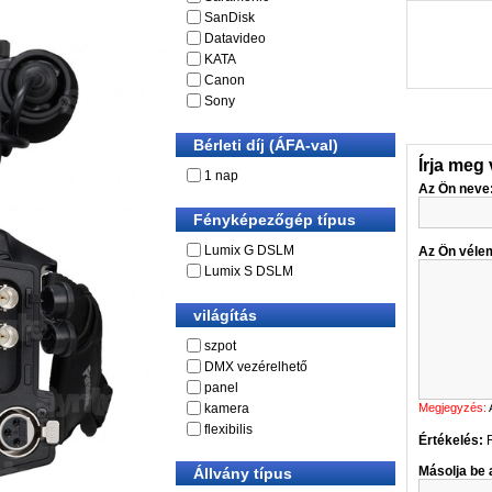
SanDisk
Datavideo
KATA
Canon
Sony
Bérleti díj (ÁFA-val)
Írja meg
1 nap
Az Ön neve
Fényképezőgép típus
Lumix G DSLM
Az Ön véle
Lumix S DSLM
világítás
szpot
DMX vezérelhető
panel
kamera
Megjegyzés:
flexibilis
Értékelés:
Másolja be a
Állvány típus