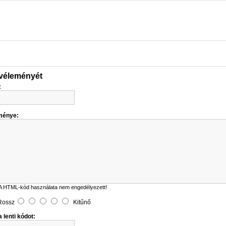
 véleményét
:
ménye:
A HTML-kód használata nem engedélyezett!
Rossz
Kitűnő
 lenti kódot: