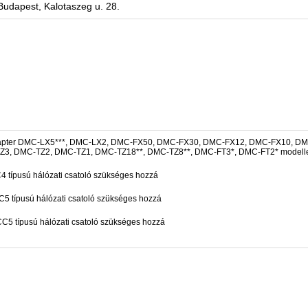
Budapest, Kalotaszeg u. 28.
dapter DMC-LX5***, DMC-LX2, DMC-FX50, DMC-FX30, DMC-FX12, DMC-FX10, D
Z3, DMC-TZ2, DMC-TZ1, DMC-TZ18**, DMC-TZ8**, DMC-FT3*, DMC-FT2* modell
típusú hálózati csatoló szükséges hozzá
 típusú hálózati csatoló szükséges hozzá
5 típusú hálózati csatoló szükséges hozzá