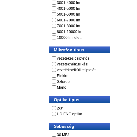
3001-4000 lm
4001-5000 lm
5001-6000 lm
6001-7000 lm
7001-8000 lm
8001-10000 lm
10000 lm felett
Mikrofon típus
vezetékes csíptetős
vezetéknélküli kézi
vezetéknélküli csíptetős
Elektret
Sztereo
Mono
Optika típus
2/3"
HD ENG optika
Sebesség
30 MB/s