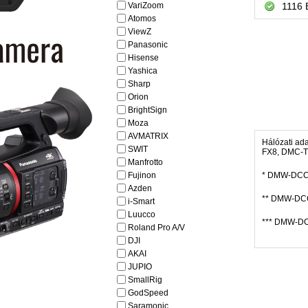
VariZoom
1116 
Atomos
ViewZ
Panasonic
Hisense
Yashica
Sharp
Orion
BrightSign
Moza
AVMATRIX
Hálózati a
SWIT
FX8, DMC-T
Manfrotto
Fujinon
* DMW-DCC4 
Azden
** DMW-DCC5
i-Smart
Luucco
*** DMW-DCC
Roland Pro A/V
DJI
AKAI
JUPIO
SmallRig
GodSpeed
Saramonic