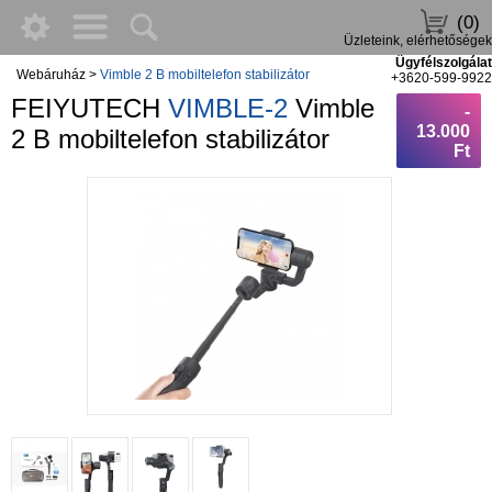
(0)
Üzleteink, elérhetőségek
Ügyfélszolgálat
Webáruház
>
Vimble 2 B mobiltelefon stabilizátor
+3620-599-9922
FEIYUTECH
VIMBLE-2
Vimble
-
13.000
2 B mobiltelefon stabilizátor
Ft