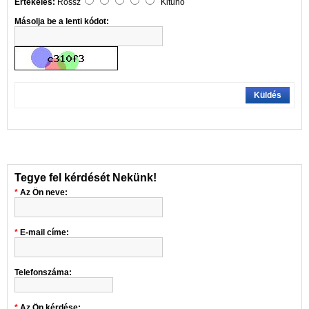
Értékelés:
Rossz
Kitűnő
Másolja be a lenti kódot:
Küldés
Tegye fel kérdését Nekünk!
Az Ön neve:
E-mail címe:
Telefonszáma:
Az Ön kérdése: