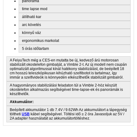
panoráma
time lapse mod
állítható kar
arc követés
könnyű váz
ergonomikus markolat
5 órás időtartam
A FeiyuTech még a CES-en mutatta be új, kedvező árú motorosan
stabilizált okostelefon gimbalját, a Vimble 2-t. Az új modell nem csupán
optimalizált algoritmussal kínál hatékony stabilizálást, de beépített 18
cm hosszú teleszkópikusan kihúzható szelfibotot is tartalmaz, így
immár a szelfivideók is könnyedén elkészíthetők stabilizált gimbalról.
A hagyományos stabilizálási feladaton túl a Vimble 2-höz készült
okostelefon alkalmazás segítségével time-lapse-ek és panorámák is
készíthetők.
Akkumulátor:
Beépített akkumulátor 1 db 7.4V / 9.62Wh Az akkumulátort a tápegység
töltheti
USB
kábel segítségével. Töltési idő ≥ 2 óra Javasoljuk az 5V /
2A adapter használatát az akkumulátortöltéshez.