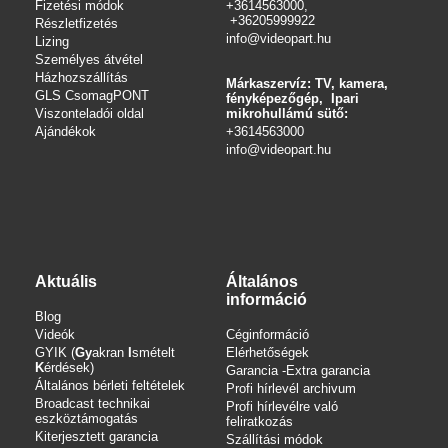
Fizetési módok
+3614563000,
+36205999922
Részletfizetés
info@videopart.hu
Lizing
Személyes átvétel
Házhozszállítás
Márkaszervíz: TV, kamera,
GLS CsomagPONT
fényképezőgép, Ipari
Viszonteladói oldal
mikrohullámú sütő:
Ajándékok
+3614563000
info
@videopart.hu
Aktuális
Általános
információ
Blog
Videók
Céginformáció
GYIK (
Gy
akran
I
smételt
Elérhetőségek
K
érdések)
Garancia -Extra garancia
Általános bérleti feltételek
Profi hírlevél archivum
Broadcast technikai
Profi hírlevélre való
eszköztámogatás
feliratkozás
Kiterjesztett garancia
Szállítási módok