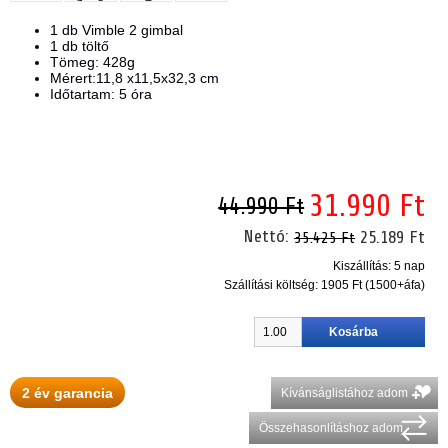
1 db Vimble 2 gimbal
1 db töltő
Tömeg: 428g
Mérert:11,8 x11,5x32,3 cm
Időtartam: 5 óra
31.990 Ft
44.990 Ft
Nettó:
25.189 Ft
35.425 Ft
Kiszállítás: 5 nap
Szállítási költség:
1905 Ft (1500+áfa)
2 év garancia
Kívánságlistához adom
Összehasonlításhoz adom