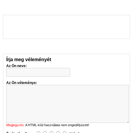
Írja meg véleményét
Az Ön neve:
Az Ön véleménye:
Megjegyzés:
A HTML-kód használata nem engedélyezett!