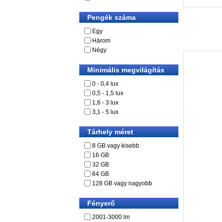
Pengék száma
Egy
Három
Négy
Minimális megvilágítás
0 - 0,4 lux
0,5 - 1,5 lux
1,6 - 3 lux
3,1 - 5 lux
Tárhely méret
8 GB vagy kisebb
16 GB
32 GB
64 GB
128 GB vagy nagyobb
Fényerő
2001-3000 lm