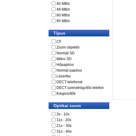
40 MB/s
48 MB/s
80 MB/s
95 MB/s
Típus
CF
Zoom objektív
Normál SD
Mikro SD
Hőpapiros
Normál papíros
Lézerfax
DECT telefonok
DECT üzenetrögzítős telefon
Kiegeszítők
Optikai zoom
3x - 10x
11x - 20x
21x - 30x
31x - 40x