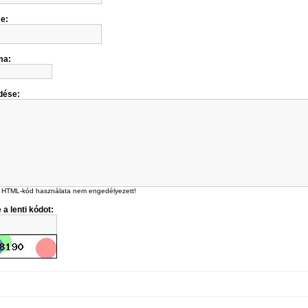
me:
ma:
dése:
 HTML-kód használata nem engedélyezett!
 a lenti kódot: