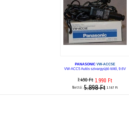
PANASONIC
VW-ACC5E
VW-ACC5 Autós szivargyújtó töltő, 9.6V
7.490 Ft
1.990 Ft
5.898 Ft
Nettó:
1.567 Ft