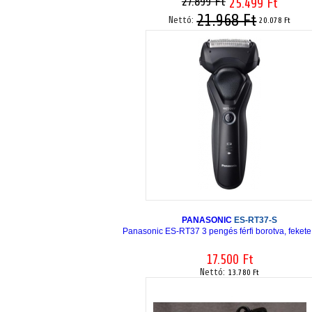
27.899 Ft
25.499 Ft
21.968 Ft
Nettó:
20.078 Ft
PANASONIC
ES-RT37-S
Panasonic ES-RT37 3 pengés férfi borotva, fekete
17.500 Ft
Nettó:
13.780 Ft