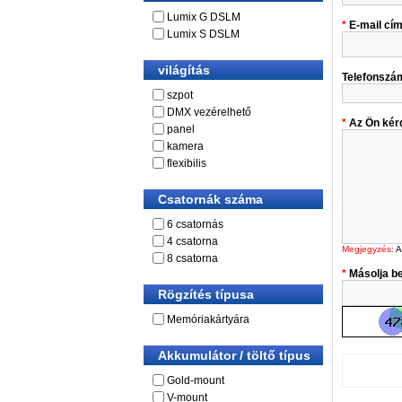
Lumix G DSLM
E-mail cí
Lumix S DSLM
világítás
Telefonszá
szpot
DMX vezérelhető
Az Ön kér
panel
kamera
flexibilis
Csatornák száma
6 csatornás
4 csatorna
Megjegyzés:
A
8 csatorna
Másolja be
Rögzítés típusa
Memóriakártyára
Akkumulátor / töltő típus
Gold-mount
V-mount