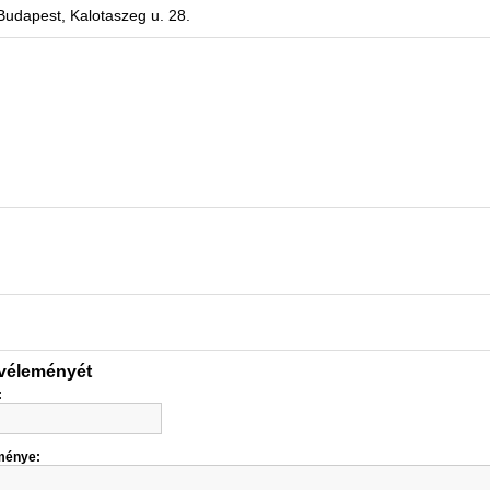
Budapest, Kalotaszeg u. 28.
 véleményét
:
ménye: