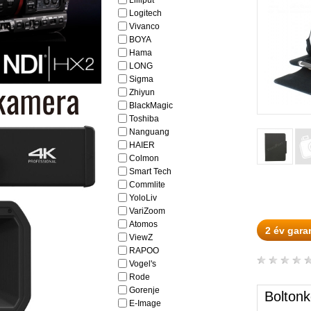
Lilliput
Logitech
Vivanco
BOYA
Hama
LONG
Sigma
Zhiyun
BlackMagic
Toshiba
Nanguang
HAIER
Colmon
Smart Tech
Commlite
YoloLiv
VariZoom
Atomos
2 év gara
ViewZ
RAPOO
Vogel's
Rode
Gorenje
Boltonk
E-Image