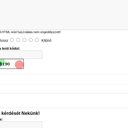
A HTML-kód használata nem engedélyezett!
Rossz
Kitűnő
 lenti kódot:
l kérdését Nekünk!
e: