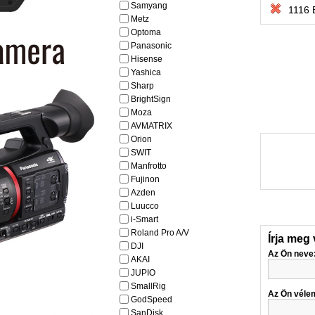
Samyang
1116 
Metz
Optoma
Panasonic
Hisense
Yashica
Sharp
BrightSign
Moza
AVMATRIX
Orion
SWIT
Manfrotto
Fujinon
Azden
Luucco
i-Smart
Roland Pro A/V
Írja meg
DJI
Az Ön neve
AKAI
JUPIO
SmallRig
Az Ön véle
GodSpeed
SanDisk