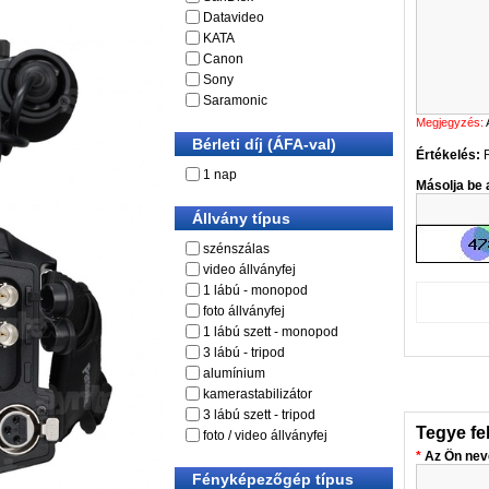
Datavideo
KATA
Canon
Sony
Saramonic
Megjegyzés:
Bérleti díj (ÁFA-val)
Értékelés:
1 nap
Másolja be a
Állvány típus
szénszálas
video állványfej
1 lábú - monopod
foto állványfej
1 lábú szett - monopod
3 lábú - tripod
alumínium
kamerastabilizátor
3 lábú szett - tripod
Tegye fe
foto / video állványfej
Az Ön nev
Fényképezőgép típus