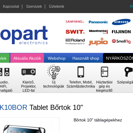
Kapcsolat
Szervizek
Üzleteink
F
elek
Aktuális Akciók
Webshop
Használt shop
NYÁRKÖSZÖN
udio,
Kijelző,
Új
Telefon, Mobil,
Háztartási
Szépségá
HiFi,
Projektor,
technológiák
Számítástechnika
gép és
hallgató
LED-fal
kiegészítő
OK10BOR
Tablet Bőrtok 10"
Bõrtok 10" táblagépekhez