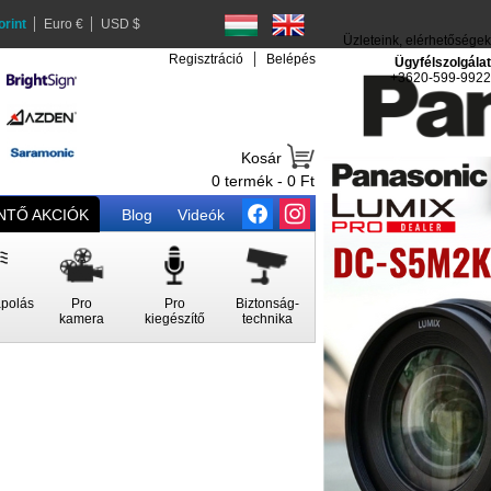
orint
Euro €
USD $
Üzleteink, elérhetőségek
Regisztráció
Belépés
Ügyfélszolgálat
+3620-599-9922
Kosár
0 termék - 0 Ft
TŐ AKCIÓK
Blog
Videók
polás
Pro
Pro
Biztonság-
kamera
kiegészítő
technika