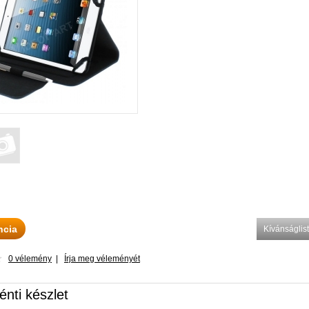
ncia
Kívánságli
0 vélemény
|
Írja meg véleményét
énti készlet