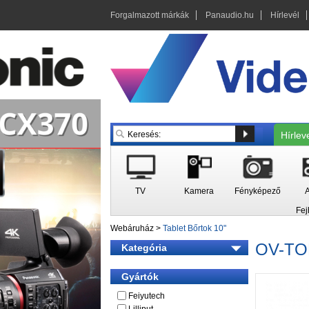
Forgalmazott márkák
Panaudio.hu
Hírlevél
Hírlev
TV
Kamera
Fényképező
A
Fej
Webáruház
>
Tablet Bőrtok 10"
OV-T
Kategória
Gyártók
Feiyutech