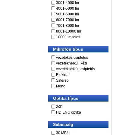
3001-4000 lm
4001-5000 lm
5001-6000 lm
6001-7000 lm
7001-8000 lm
8001-10000 lm
10000 lm felett
Mikrofon típus
vezetékes csíptetős
vezetéknélküli kézi
vezetéknélküli csíptetős
Elektret
Sztereo
Mono
Optika típus
2/3"
HD ENG optika
Sebesség
30 MB/s