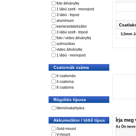
foto állványfej
1 lábú szett - monopod
3 lábú - tripod
alumínium
Csatlak
kamerastabilizátor
3 lábú szett - tripod
3,5mm Ja
foto / video állványfej
szénszálas
video állványfej
1 lábú - monopod
Csatornák száma
6 csatornás
4 csatorna
8 csatorna
Rögzítés típusa
Memóriakártyára
Írja meg
Akkumulátor / töltő típus
Az Ön neve
Gold-mount
V-mount