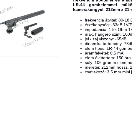
frekvencia átvitellel és alac
LR-44 gombelemmel mûködt
kamerakengyel, 212mm x 21
frekvencia átvitel: 80-18
érzékenység: -33dB 1V/
impedancia: 1.5k Ohm 1
max. hangerõ szint: 100
jel / zaj viszony: -65dB
dinamika tartomány: 78d
elem típus: LR-44 gombele
áramfelvétel: 0,5 mA
elem élettartam: 150 óra 
súly: 106 gramm elem né
méretei: 212mm hossz,
csatlakozó: 3,5 mm mini 