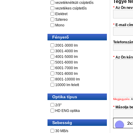
Tegye fe
vezetéknélküli csíptetős
Az Ön nev
vezetékes csíptetős
Elektret
Sztereo
E-mail cí
Mono
Fényerő
Telefonszá
2001-3000 lm
3001-4000 lm
4001-5000 lm
Az Ön kér
5001-6000 lm
6001-7000 lm
7001-8000 lm
8001-10000 lm
10000 lm felett
Optika típus
Megjegyzés:
A
2/3"
Másolja be
HD ENG optika
Sebesség
30 MB/s