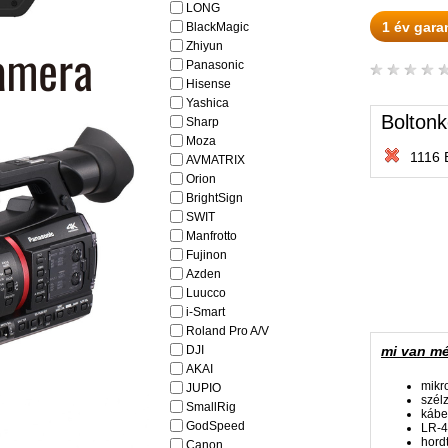
LONG
1 év gara
BlackMagic
Zhiyun
Panasonic
Hisense
Yashica
Boltonk
Sharp
Moza
1116 
AVMATRIX
Orion
BrightSign
SWIT
Manfrotto
Fujinon
Azden
Luucco
i-Smart
Roland Pro A/V
DJI
mi van m
AKAI
mikr
JUPIO
szél
SmallRig
kábe
GodSpeed
LR-4
hord
Canon