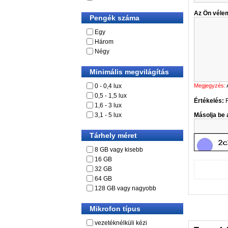
Az Ön véle
Pengék száma
Egy
Három
Négy
Minimális megvilágítás
0 - 0,4 lux
Megjegyzés:
0,5 - 1,5 lux
Értékelés:
1,6 - 3 lux
3,1 - 5 lux
Másolja be a
Tárhely méret
8 GB vagy kisebb
16 GB
32 GB
64 GB
128 GB vagy nagyobb
Mikrofon típus
vezetéknélküli kézi