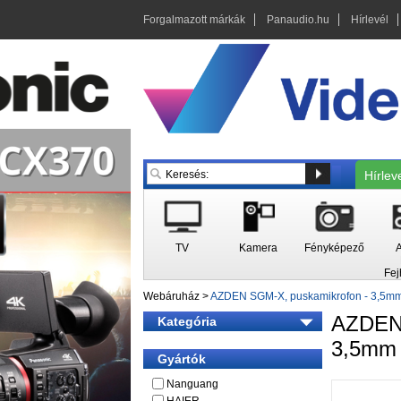
Forgalmazott márkák
Panaudio.hu
Hírlevél
Hírlev
TV
Kamera
Fényképező
A
Fej
Webáruház
>
AZDEN SGM-X, puskamikrofon - 3,5mm
AZDE
Kategória
3,5mm 
Gyártók
Nanguang