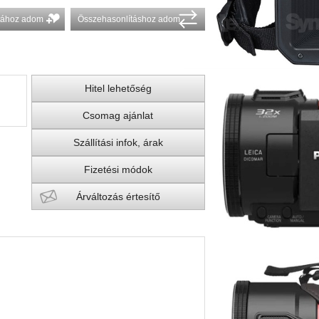
stához adom
Összehasonlításhoz adom
Hitel lehetőség
Csomag ajánlat
Szállítási infok, árak
Fizetési módok
Árváltozás értesítő