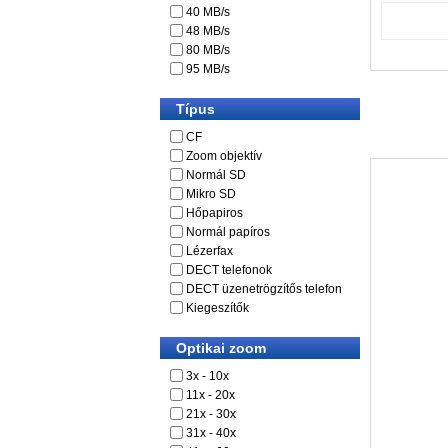
40 MB/s
48 MB/s
80 MB/s
95 MB/s
Típus
CF
Zoom objektív
Normál SD
Mikro SD
Hőpapiros
Normál papíros
Lézerfax
DECT telefonok
DECT üzenetrögzítős telefon
Kiegeszítők
Optikai zoom
3x - 10x
11x - 20x
21x - 30x
31x - 40x