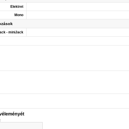
Elektret
Mono
ozások
ck - miniJack
 véleményét
: