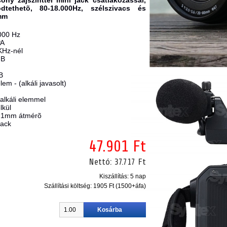
sony zajszinttel mini jack csatlakozással,
ethetõ, 80-18.000Hz, szélszivacs és
mm
.000 Hz
PA
KHz-nél
dB
B
m - (alkáli javasolt)
alkáli elemmel
lkül
 21mm átmérõ
jack
47.901 Ft
Nettó:
37.717 Ft
Kiszállítás: 5 nap
Szállítási költség:
1905 Ft (1500+áfa)