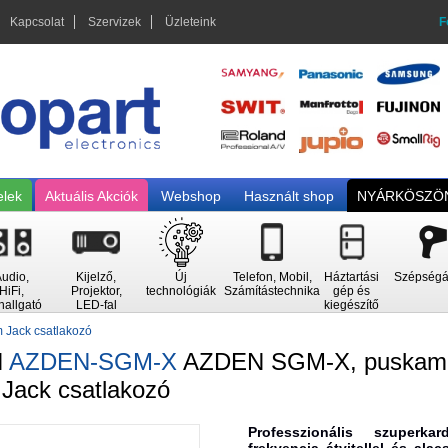
Kapcsolat
Szervizek
Üzleteink
F
elek
Aktuális Akciók
Webshop
Használt shop
NYÁRKÖSZÖN
udio,
Kijelző,
Új
Telefon, Mobil,
Háztartási
Szépségá
HiFi,
Projektor,
technológiák
Számítástechnika
gép és
hallgató
LED-fal
kiegészítő
 Jack csatlakozó
N
AZDEN-SGM-X
AZDEN SGM-X, puskamik
Jack csatlakozó
Professzionális szuperk