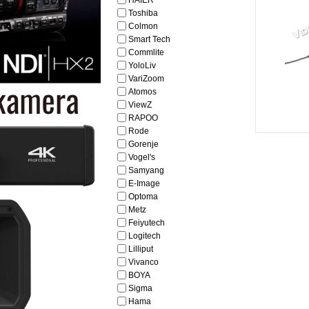
HAIER
Toshiba
Colmon
Smart Tech
Commlite
YoloLiv
VariZoom
Atomos
ViewZ
RAPOO
Rode
Gorenje
Vogel's
Samyang
E-Image
Optoma
Metz
Feiyutech
Logitech
Lilliput
Vivanco
BOYA
Sigma
Hama