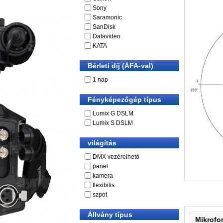
Sony
Saramonic
SanDisk
Datavideo
KATA
Bérleti díj (ÁFA-val)
1 nap
Fényképezőgép típus
Lumix G DSLM
Lumix S DSLM
világítás
DMX vezérelhető
panel
kamera
flexibilis
szpot
Állvány típus
Mikrofo