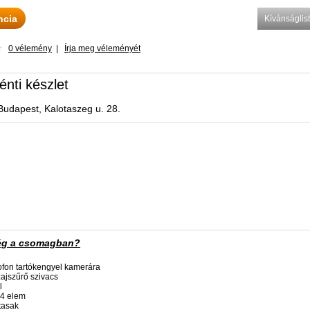
ncia
Kívánságli
0 vélemény
|
Írja meg véleményét
énti készlet
Budapest, Kalotaszeg u. 28.
ég a csomagban?
ofon tartókengyel kamerára
zajszűrő szivacs
l
4 elem
tasak