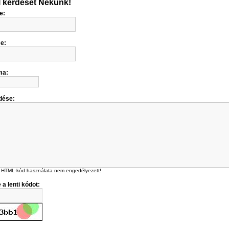
l kérdését Nekünk!
e:
me:
ma:
dése:
 HTML-kód használata nem engedélyezett!
 a lenti kódot: