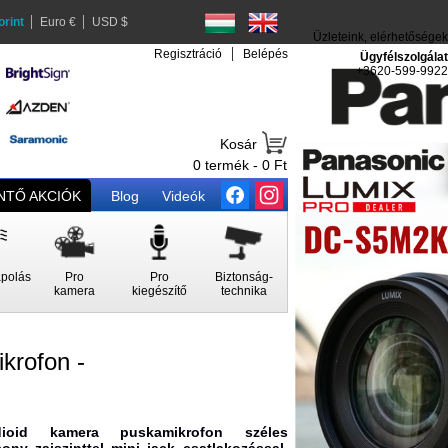
orint
Euro €
USD $
Üzleteink, elérhetőségek
Regisztráció
Belépés
Ügyfélszolgálat
+3620-599-9922
Kosár
0 termék - 0 Ft
TŐ AKCIÓK
Blog
Videók
polás
Pro
Pro
Biztonság-
kamera
kiegészítő
technika
rofon -
ardioid kamera puskamikrofon széles