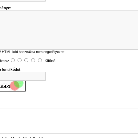
ménye:
A HTML-kód használata nem engedélyezett!
Rossz
Kitűnő
 lenti kódot: