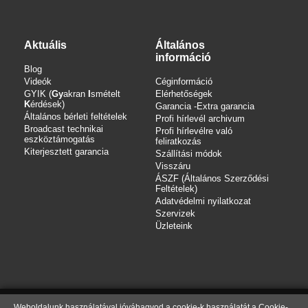
Aktuális
Általános
információ
Blog
Videók
Céginformáció
GYIK (
Gy
akran
I
smételt
Elérhetőségek
K
érdések)
Garancia -Extra garancia
Általános bérleti feltételek
Profi hírlevél archivum
Broadcast technikai
Profi hírlevélre való
eszköztámogatás
feliratkozás
Kiterjesztett garancia
Szállítási módok
Visszáru
ÁSZF (Általános Szerződési
Feltételek)
Adatvédelmi nyilatkozat
Szervizek
Üzleteink
Weboldalunk használatával jóváhagyod a cookie-k használatát a Cookie-