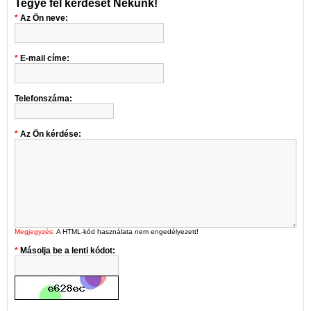
Tegye fel kérdését Nekünk!
Az Ön neve:
E-mail címe:
Telefonszáma:
Az Ön kérdése:
Megjegyzés:
A HTML-kód használata nem engedélyezett!
Másolja be a lenti kódot: