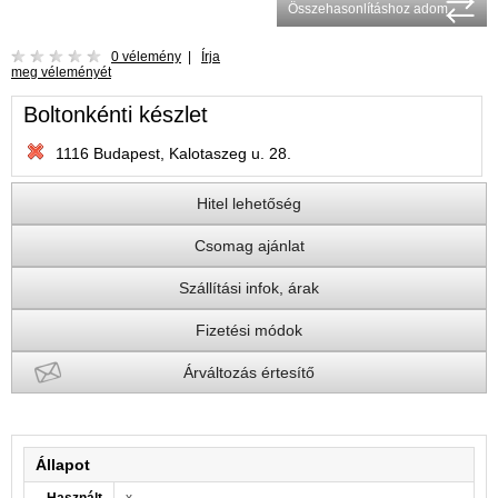
Összehasonlításhoz adom
0 vélemény
|
Írja
meg véleményét
Boltonkénti készlet
1116 Budapest, Kalotaszeg u. 28.
Hitel lehetőség
Csomag ajánlat
Szállítási infok, árak
Fizetési módok
Árváltozás értesítő
Állapot
Használt
x