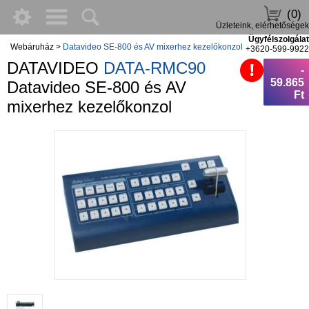
(0)
Üzleteink, elérhetőségek
Ügyfélszolgálat
Webáruház
>
Datavideo SE-800 és AV mixerhez kezelőkonzol
+3620-599-9922
DATAVIDEO
DATA-RMC90
-
59.865
Datavideo SE-800 és AV
Ft
mixerhez kezelőkonzol