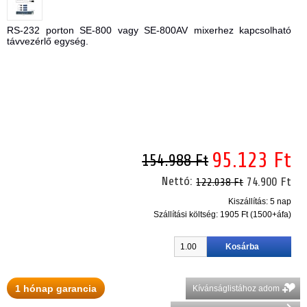
RS-232 porton SE-800 vagy SE-800AV mixerhez kapcsolható
távvezérlő egység.
95.123 Ft
154.988 Ft
Nettó:
74.900 Ft
122.038 Ft
Kiszállítás: 5 nap
Szállítási költség:
1905 Ft (1500+áfa)
1 hónap garancia
Kívánságlistához adom