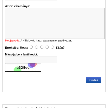
Az Ön véleménye:
Megjegyzés:
A HTML-kód használata nem engedélyezett!
Értékelés:
Rossz
Kitűnő
Másolja be a lenti kódot:
Küldés