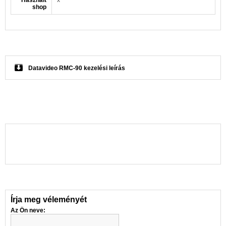
shop
Datavideo RMC-90 kezelési leírás
Írja meg véleményét
Az Ön neve: