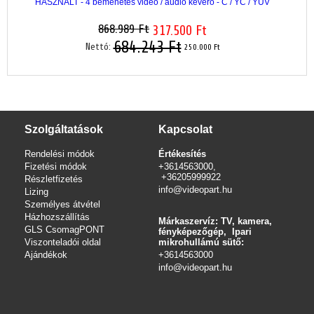
HASZNÁLT - 4 bemenetes video / audio keverő - C / YC / YUV
868.989 Ft
317.500 Ft
684.243 Ft
Nettó:
250.000 Ft
Szolgáltatások
Kapcsolat
Rendelési módok
Értékesítés
Fizetési módok
+3614563000,
+36205999922
Részletfizetés
info@videopart.hu
Lizing
Személyes átvétel
Házhozszállítás
Márkaszervíz: TV, kamera,
GLS CsomagPONT
fényképezőgép, Ipari
Viszonteladói oldal
mikrohullámú sütő:
Ajándékok
+3614563000
info
@videopart.hu