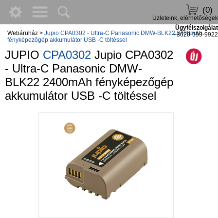
(0)
Üzleteink, elérhetőségek
Ügyfélszolgálat
Webáruház
>
Jupio CPA0302 - Ultra-C Panasonic DMW-BLK22 2400mAh
+3620-599-9922
fényképezőgép akkumulátor USB -C töltéssel
JUPIO
CPA0302
Jupio CPA0302
- Ultra-C Panasonic DMW-
BLK22 2400mAh fényképezőgép
akkumulátor USB -C töltéssel