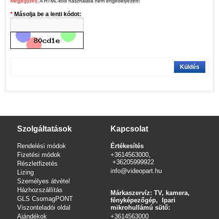
Megjegyzés:
A HTML-kód használata nem engedélyezett!
Másolja be a lenti kódot:
Küldés
Szolgáltatások
Kapcsolat
Rendelési módok
Értékesítés
Fizetési módok
+3614563000,
+36205999922
Részletfizetés
info@videopart.hu
Lizing
Személyes átvétel
Házhozszállítás
Márkaszervíz: TV, kamera,
GLS CsomagPONT
fényképezőgép, Ipari
Viszonteladói oldal
mikrohullámú sütő:
Ajándékok
+3614563000