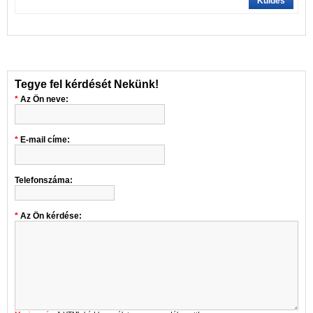
Küldés
Tegye fel kérdését Nekünk!
Az Ön neve:
E-mail címe:
Telefonszáma:
Az Ön kérdése: