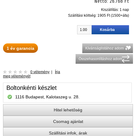
Nettó:
26.768 Ft
Kiszállítás: 1 nap
Szállítási költség:
1905 Ft (1500+áfa)
1 év garancia
Kívánságlistához adom
Összehasonlításhoz adom
0 vélemény
|
Írja
meg véleményét
Boltonkénti készlet
1116 Budapest, Kalotaszeg u. 28.
Hitel lehetőség
Csomag ajánlat
Szállítási infok, árak