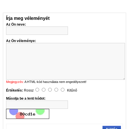
Írja meg véleményét
Az Ön neve:
Az Ön véleménye:
Megjegyzés:
A HTML-kód használata nem engedélyezett!
Értékelés:
Rossz
Kitűnő
Másolja be a lenti kódot: