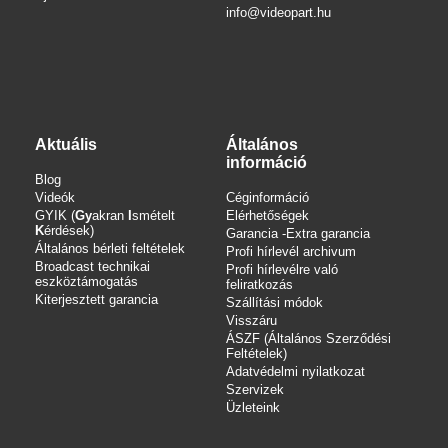
info
@videopart.hu
Aktuális
Általános
információ
Blog
Videók
Céginformáció
GYIK (
Gy
akran
I
smételt
Elérhetőségek
K
érdések)
Garancia -Extra garancia
Általános bérleti feltételek
Profi hírlevél archivum
Broadcast technikai
Profi hírlevélre való
eszköztámogatás
feliratkozás
Kiterjesztett garancia
Szállítási módok
Visszáru
ÁSZF (Általános Szerződési
Feltételek)
Adatvédelmi nyilatkozat
Szervizek
Üzleteink