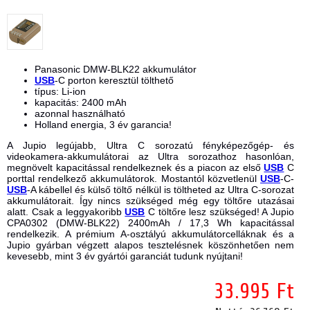
Panasonic DMW-BLK22 akkumulátor
USB
-C porton keresztül tölthető
típus: Li-ion
kapacitás: 2400 mAh
azonnal használható
Holland energia, 3 év garancia!
A Jupio legújabb, Ultra C sorozatú fényképezőgép- és
videokamera-akkumulátorai az Ultra sorozathoz hasonlóan,
megnövelt kapacitással rendelkeznek és a piacon az első
USB
C
porttal rendelkező akkumulátorok. Mostantól közvetlenül
USB
-C-
USB
-A kábellel és külső töltő nélkül is töltheted az Ultra C-sorozat
akkumulátorait. Így nincs szükséged még egy töltőre utazásai
alatt. Csak a leggyakoribb
USB
C töltőre lesz szükséged! A Jupio
CPA0302 (DMW-BLK22) 2400mAh / 17,3 Wh kapacitással
rendelkezik. A prémium A-osztályú akkumulátorcelláknak és a
Jupio gyárban végzett alapos tesztelésnek köszönhetően nem
kevesebb, mint 3 év gyártói garanciát tudunk nyújtani!
33.995 Ft