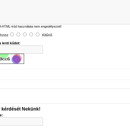
A HTML-kód használata nem engedélyezett!
Rossz
Kitűnő
 lenti kódot:
l kérdését Nekünk!
e: