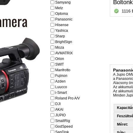
Boltonk
Samyang
Metz
1116 
Optoma
Panasonic
Hisense
Yashica
Sharp
BrightSign
Moza
AVMATRIX
Orion
SWIT
Panasoni
Manfrotto
A Jupio DMW
Fujinon
a Panasonic
Azden
Alacsony ön
Luucco
Az akkumulát
Az akkumulá
i-Smart
Minden Jupio
Roland Pro A/V
DJI
Kapacitá
AKAI
JUPIO
Feszültsé
SmallRig
Méret:
GodSpeed
SanDisk
Súly: