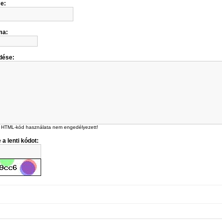
me:
ma:
dése:
 HTML-kód használata nem engedélyezett!
 a lenti kódot: