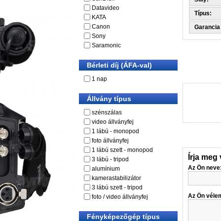
Datavideo
Típus:
KATA
Canon
Garancia
Sony
Saramonic
Bérleti díj (ÁFA-val)
1 nap
Állvány típus
szénszálas
video állványfej
1 lábú - monopod
foto állványfej
1 lábú szett - monopod
Írja meg
3 lábú - tripod
Az Ön neve
alumínium
kamerastabilizátor
3 lábú szett - tripod
Az Ön véle
foto / video állványfej
Fényképezőgép típus