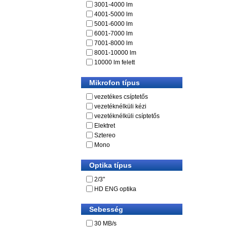
3001-4000 lm
4001-5000 lm
5001-6000 lm
6001-7000 lm
7001-8000 lm
8001-10000 lm
10000 lm felett
Mikrofon típus
vezetékes csíptetős
vezetéknélküli kézi
vezetéknélküli csíptetős
Elektret
Sztereo
Mono
Optika típus
2/3"
HD ENG optika
Sebesség
30 MB/s