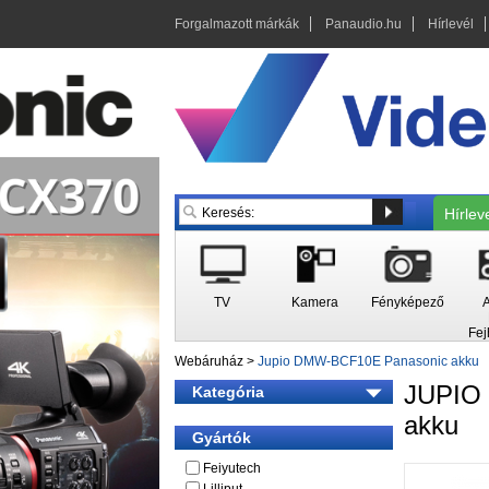
Forgalmazott márkák
Panaudio.hu
Hírlevél
Hírlev
TV
Kamera
Fényképező
A
Fej
Webáruház
>
Jupio DMW-BCF10E Panasonic akku
JUPIO
Kategória
akku
Gyártók
Feiyutech