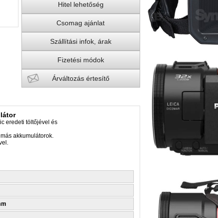
Hitel lehetőség
Csomag ajánlat
Szállítási infok, árak
Fizetési módok
Árváltozás értesítő
látor
 eredeti töltőjével és
t más akkumulátorok.
vel.
 mm