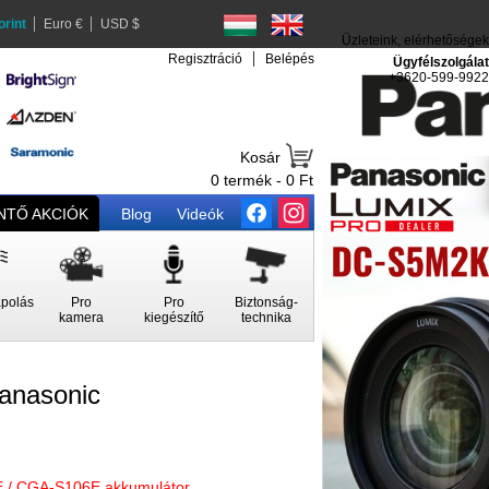
orint
Euro €
USD $
Üzleteink, elérhetőségek
Regisztráció
Belépés
Ügyfélszolgálat
+3620-599-9922
Kosár
0 termék - 0 Ft
TŐ AKCIÓK
Blog
Videók
polás
Pro
Pro
Biztonság-
kamera
kiegészítő
technika
anasonic
/ CGA-S106E akkumulátor