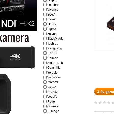
Lilliput
Logitech
Vivanco
BOYA
Hama
LONG
Sigma
Zhiyun
BlackMagic
Toshiba
Nanguang
HAIER
Colmon
Smart Tech
Commlite
YoloLiv
VariZoom
Atomos
ViewZ
3 év gara
RAPOO
Vogel's
Rode
Gorenje
E-Image