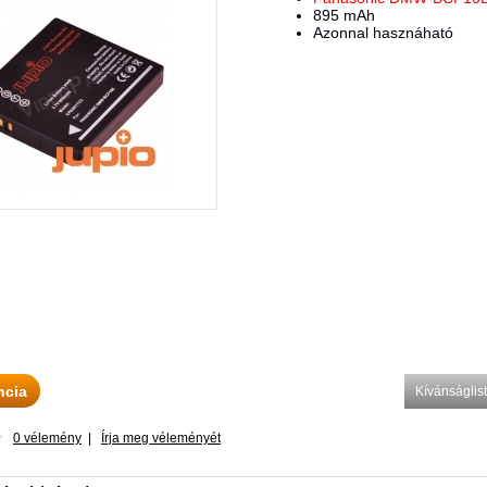
895 mAh
Azonnal hasznáható
ncia
Kívánságli
0 vélemény
|
Írja meg véleményét