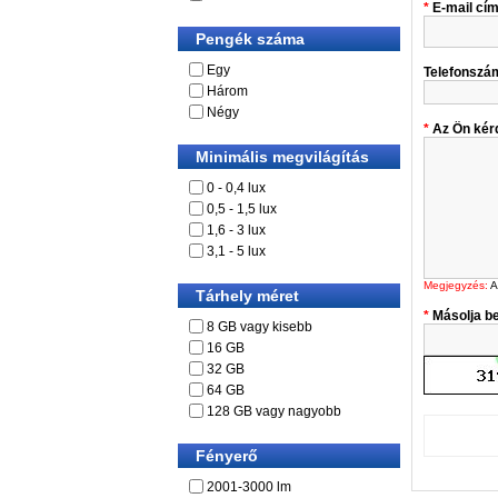
E-mail cí
Pengék száma
Egy
Telefonszá
Három
Négy
Az Ön kér
Minimális megvilágítás
0 - 0,4 lux
0,5 - 1,5 lux
1,6 - 3 lux
3,1 - 5 lux
Megjegyzés:
A
Tárhely méret
Másolja be
8 GB vagy kisebb
16 GB
32 GB
64 GB
128 GB vagy nagyobb
Fényerő
2001-3000 lm