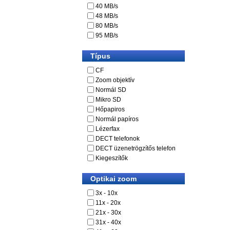
40 MB/s
48 MB/s
80 MB/s
95 MB/s
Típus
CF
Zoom objektív
Normál SD
Mikro SD
Hőpapiros
Normál papíros
Lézerfax
DECT telefonok
DECT üzenetrögzítős telefon
Kiegeszítők
Optikai zoom
3x - 10x
11x - 20x
21x - 30x
31x - 40x