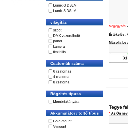
Lumix G DSLM
Lumix S DSLM
világítás
Megjegyzés:
szpot
Értékelés:
DMX vezérelhető
panel
Másolja be a
kamera
flexibilis
Csatornák száma
6 csatornás
4 csatorna
8 csatorna
Rögzítés típusa
Memóriakártyára
Tegye fe
Akkumulátor / töltő típus
Az Ön nev
Gold-mount
V-mount