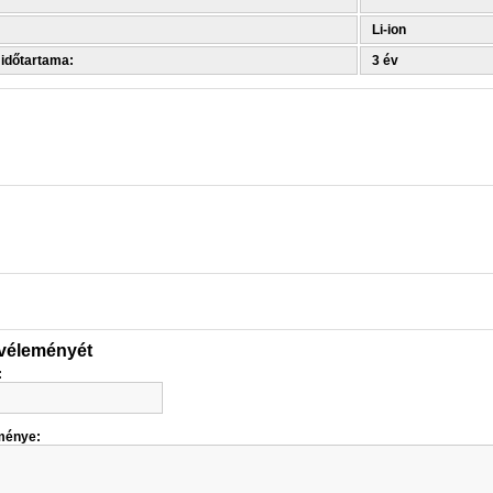
Li-ion
 időtartama:
3 év
 véleményét
:
ménye: