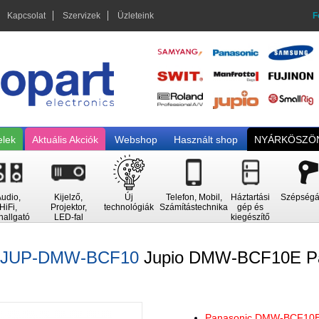
Kapcsolat
Szervizek
Üzleteink
F
elek
Aktuális Akciók
Webshop
Használt shop
NYÁRKÖSZÖN
udio,
Kijelző,
Új
Telefon, Mobil,
Háztartási
Szépségá
HiFi,
Projektor,
technológiák
Számítástechnika
gép és
hallgató
LED-fal
kiegészítő
JUP-DMW-BCF10
Jupio DMW-BCF10E P
Panasonic DMW-BCF10E 