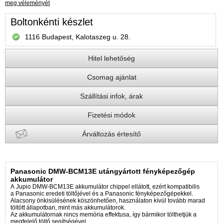
meg véleményét
Boltonkénti készlet
1116 Budapest, Kalotaszeg u. 28.
Hitel lehetőség
Csomag ajánlat
Szállítási infok, árak
Fizetési módok
Árváltozás értesítő
Panasonic DMW-BCM13E utángyártott fényképezőgép
akkumulátor
A Jupio DMW-BCM13E akkumulátor chippel ellátott, ezért kompatibilis
a Panasonic eredeti töltőjével és a Panasonic fényképezőgépekkel.
Alacsony önkisülésének köszönhetően, használaton kívül tovább marad
töltött állapotban, mint más akkumulátorok.
Az akkumulátornak nincs memória effektusa, így bármikor tölthetjük a
megfelelő töltő segítségével.