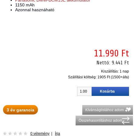
Panasonic DMW-BCM13E akkumulátor
1150 mAh
Azonnal hasznáható
11.990 Ft
Nettó:
9.441 Ft
Kiszállítás: 1 nap
Szállítási költség:
1905 Ft (1500+áfa)
3 év garancia
Kívánságlistához adom
Összehasonlításhoz adom
0 vélemény
|
Írja