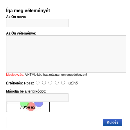
Írja meg véleményét
Az Ön neve:
Az Ön véleménye:
Megjegyzés:
A HTML-kód használata nem engedélyezett!
Értékelés:
Rossz
Kitűnő
Másolja be a lenti kódot:
Küldés