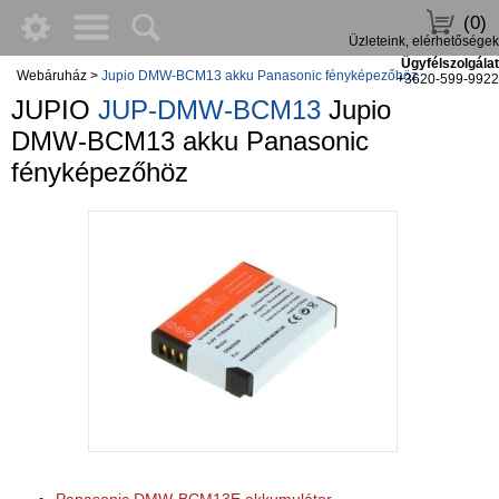
(0)
Üzleteink, elérhetőségek
Ügyfélszolgálat
Webáruház
>
Jupio DMW-BCM13 akku Panasonic fényképezőhöz
+3620-599-9922
JUPIO
JUP-DMW-BCM13
Jupio
DMW-BCM13 akku Panasonic
fényképezőhöz