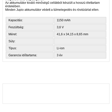
Az akkumulátor kiváló minőségű cellákból készült a hosszú élettartam
érdekében.
Minden Jupio akkumulátor védett a túlmelegedés és rövidzárlat ellen.
Kapacitás:
1150 mAh
Feszültség:
3,6 V
Méret:
41,6 x 34,15 x 8,65 mm
Súly:
Típus:
Li-ion
Garancia időtartama:
3 év