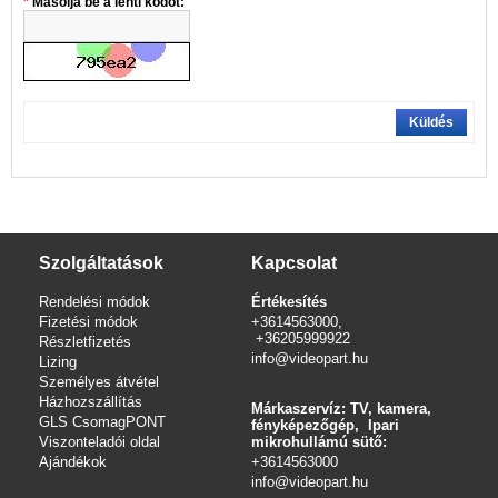
Másolja be a lenti kódot:
Küldés
Szolgáltatások
Kapcsolat
Rendelési módok
Értékesítés
Fizetési módok
+3614563000,
+36205999922
Részletfizetés
info@videopart.hu
Lizing
Személyes átvétel
Házhozszállítás
Márkaszervíz: TV, kamera,
GLS CsomagPONT
fényképezőgép, Ipari
Viszonteladói oldal
mikrohullámú sütő:
Ajándékok
+3614563000
info
@videopart.hu