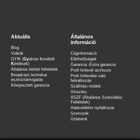
Aktuális
Általános
információ
Blog
Videók
Céginformáció
GYIK (
Gy
akran
I
smételt
Elérhetőségek
K
érdések)
Garancia -Extra garancia
Általános bérleti feltételek
Profi hírlevél archivum
Broadcast technikai
Profi hírlevélre való
eszköztámogatás
feliratkozás
Kiterjesztett garancia
Szállítási módok
Visszáru
ÁSZF (Általános Szerződési
Feltételek)
Adatvédelmi nyilatkozat
Szervizek
Üzleteink