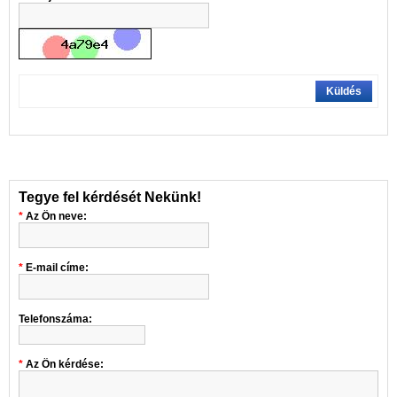
Küldés
Tegye fel kérdését Nekünk!
Az Ön neve:
E-mail címe:
Telefonszáma:
Az Ön kérdése: