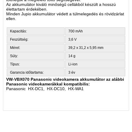
Az akkumulátor kiváló minőségű cellákból készült a hosszú
élettartam érdekében.
Minden Jupio akkumulátor védett a túlmelegedés és rövidzárlat
ellen.
Kapacitás:
700 mAh
Feszültség:
3,6 V
Méret:
39,2 x 31,2 x 5,95 mm
Súly:
14 g
Típus:
Li-ion
Garancia időtartama:
3 év
VW-VBX070 Panasonic videokamera akkumulátor az alábbi
Panasonic videokamerákkal kompatibilis:
Panasonic HX-DC1, HX-DC10, HX-WA1