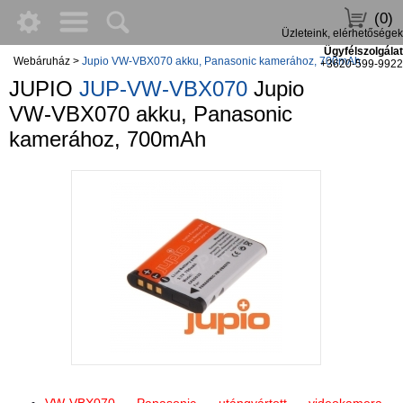
(0)
Üzleteink, elérhetőségek
Ügyfélszolgálat
Webáruház
>
Jupio VW-VBX070 akku, Panasonic kamerához, 700mAh
+3620-599-9922
JUPIO
JUP-VW-VBX070
Jupio
VW-VBX070 akku, Panasonic
kamerához, 700mAh